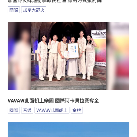
加國野火肆虐衝擊原民社區 應對方式掀討論
國際
加拿大野火
VAVAW此面朝上樂團 國際阿卡貝拉賽奪金
國際
音樂
VAVAW此面朝上
金牌