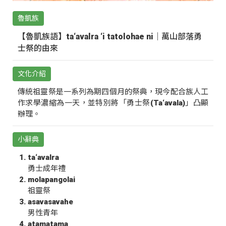
魯凱族
【魯凱族語】ta‘avalra ‘i tatolohae ni｜萬山部落勇
士祭的由來
文化介紹
傳統祖靈祭是一系列為期四個月的祭典，現今配合族人工
作求學濃縮為一天，並特別將「勇士祭(Ta‘avala)」凸顯
辦理。
小辭典
ta‘avalra
勇士成年禮
molapangolai
祖靈祭
asavasavahe
男性青年
atamatama