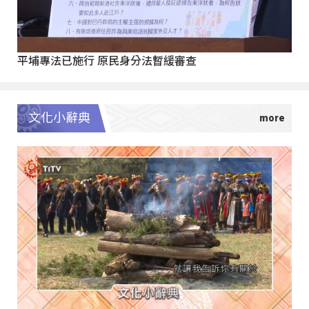
平埔專法已施行 原民身分法暫緩審查
文化小辭典