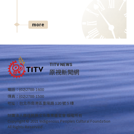
more
TITV NEWS
原視新聞網
電話：(02)2788-1600
傳真：(02)2788-1500
地址：台北市南港區重陽路 120 號 5 樓
財團法人原住民族文化事業基金會 版權所有
Copyright © 2021 Indigenous Peoples Cultural Foundation
All Rights Reserved .