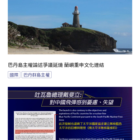
巴丹島主權論述爭議延燒 蘭嶼重申文化連結
國際
巴丹群島主權