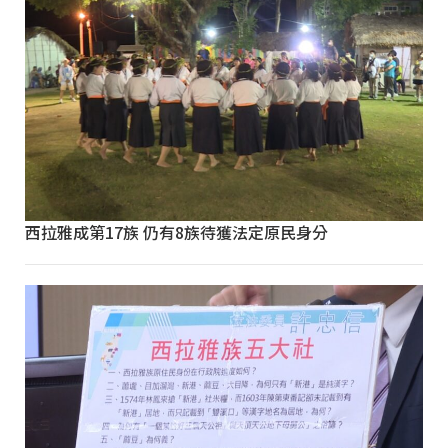
西拉雅成第17族 仍有8族待獲法定原民身分