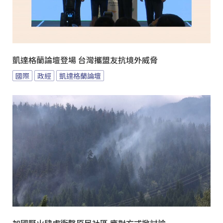
凱達格蘭論壇登場 台灣攜盟友抗境外威脅
國際
政經
凱達格蘭論壇