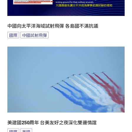
中國向太平洋海域試射飛彈 各島國不滿抗議
國際
中國試射飛彈
美建國250周年 台美友好之夜深化雙邊情誼
國際
美國