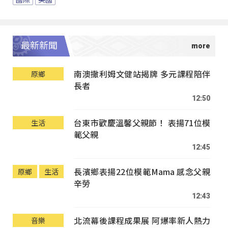
最新新聞
南澳撒利姆文健站揭牌 多元課程陪伴
原鄉
長者
12:50
台東市歡慶溫馨父親節！ 表揚71位模
生活
範父親
12:45
長濱鄉表揚22位模範Mama 感念父親
原鄉
生活
辛勞
12:43
北流幕後課程成果展 阿爆率新人熱力
音樂