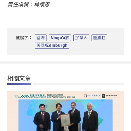
責任編輯：林懷恩
關鍵字：
國際
Nisga'a族
加拿大
圖騰柱
英國/Edinburgh
相關文章