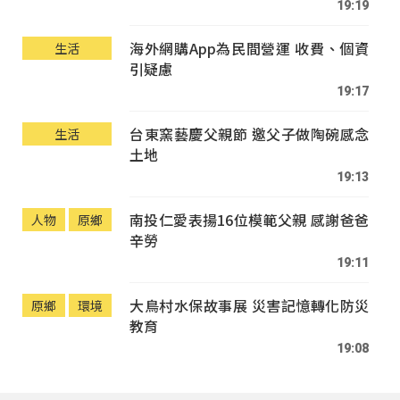
19:19
海外網購App為民間營運 收費、個資
生活
引疑慮
19:17
台東窯藝慶父親節 邀父子做陶碗感念
生活
土地
19:13
南投仁愛表揚16位模範父親 感謝爸爸
人物
原鄉
辛勞
19:11
大鳥村水保故事展 災害記憶轉化防災
原鄉
環境
教育
19:08