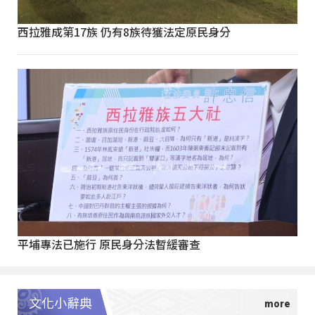
西拉雅成第17族 仍有8族待獲法定原民身分
平埔專法已施行 原民身分法暫緩審查
文化小辭典