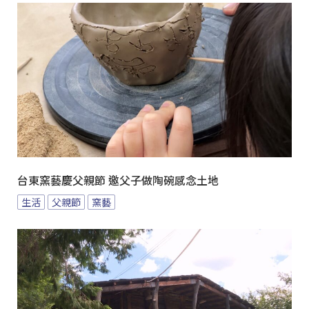
台東窯藝慶父親節 邀父子做陶碗感念土地
生活
父親節
窯藝