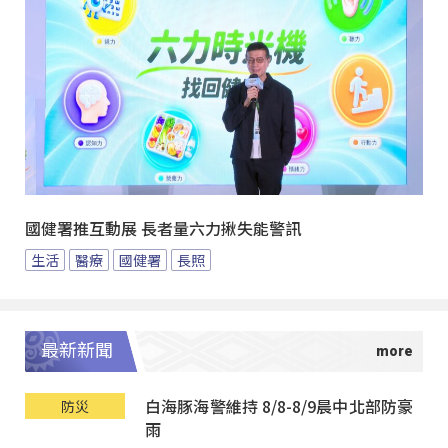
國健署推互動展 長者量六力揪失能警訊
生活
醫療
國健署
長照
最新新聞
白海豚海警維持 8/8-8/9晨中北部防豪
防災
雨