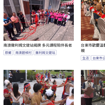
南澳撒利姆文健站揭牌 多元課程陪伴長者
台東市歡慶溫馨
親
原鄉
南澳碧候村
撒利姆文健站
生活
台東市