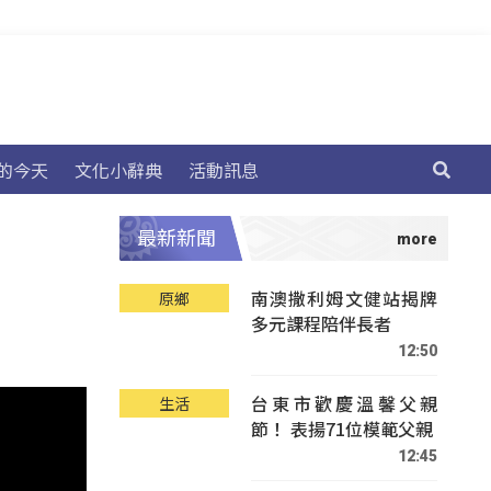
的今天
文化小辭典
活動訊息
最新新聞
南澳撒利姆文健站揭牌
原鄉
多元課程陪伴長者
12:50
台東市歡慶溫馨父親
生活
節！ 表揚71位模範父親
12:45