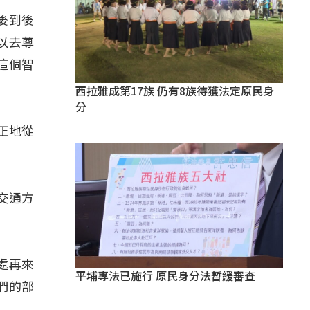
後到後
以去尊
這個智
西拉雅成第17族 仍有8族待獲法定原民身
分
正地從
交通方
處再來
平埔專法已施行 原民身分法暫緩審查
們的部