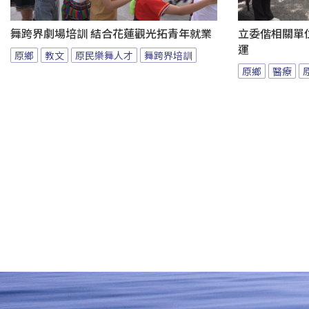
舞跨界劇場培訓 結合花蓮觀光拓青年就業
立委偕相關單
運
原鄉
教文
原民樂舞人才
舞跨界培訓
原鄉
醫療