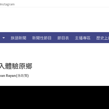
Instagram
族語新聞
新聞性節目
節目表
主播專區
歷史上
入體驗原鄉
uwan Rayan(孫政賢)