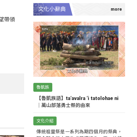
文化小辭典
望帶領
魯凱族
【魯凱族語】ta‘avalra ‘i tatolohae ni
｜萬山部落勇士祭的由來
文化介紹
傳統祖靈祭是一系列為期四個月的祭典，