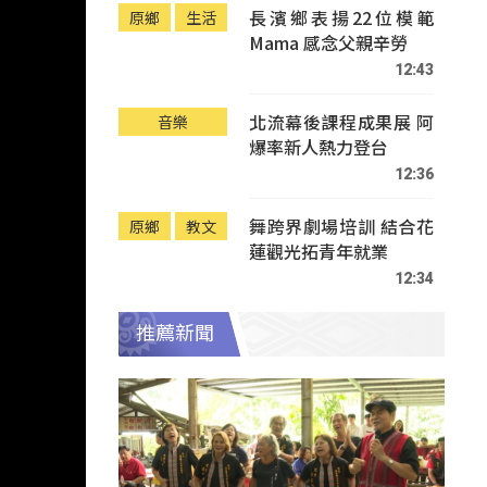
長濱鄉表揚22位模範
原鄉
生活
Mama 感念父親辛勞
12:43
北流幕後課程成果展 阿
音樂
爆率新人熱力登台
12:36
舞跨界劇場培訓 結合花
原鄉
教文
蓮觀光拓青年就業
12:34
推薦新聞