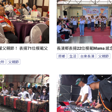
父親節！ 表揚71位模範父
長濱鄉表揚22位模範Mama 
原鄉
生活
台東長濱
父親節
公所
父親節