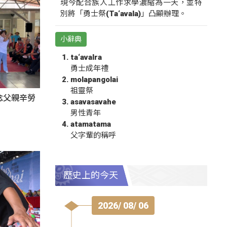
現今配合族人工作求學濃縮為一天，並特
別將「勇士祭(Ta‘avala)」凸顯辦理。
小辭典
ta‘avalra
勇士成年禮
molapangolai
祖靈祭
感念父親辛勞
asavasavahe
男性青年
atamatama
父字輩的稱呼
歷史上的今天
2026/ 08/ 06