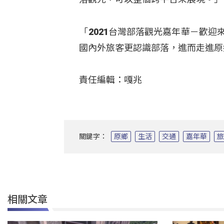
「2021台灣部落觀光嘉年華－歡迎
國內外旅客更認識部落，進而走進原
責任編輯：嘎兆
關鍵字：
原鄉
生活
交通
嘉年華
相關文章