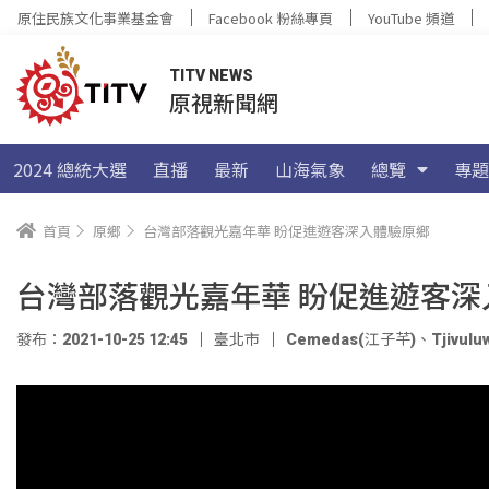
原住民族文化事業基金會
Facebook 粉絲專頁
YouTube 頻道
TITV NEWS
原視新聞網
2024 總統大選
直播
最新
山海氣象
總覽
專題
首頁
原鄉
台灣部落觀光嘉年華 盼促進遊客深入體驗原鄉
台灣部落觀光嘉年華 盼促進遊客深
發布：2021-10-25 12:45
臺北市
Cemedas(江子芊)
、
Tjivul