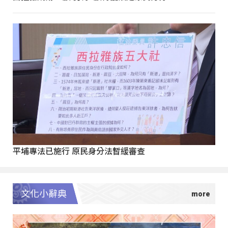
平埔專法已施行 原民身分法暫緩審查
文化小辭典