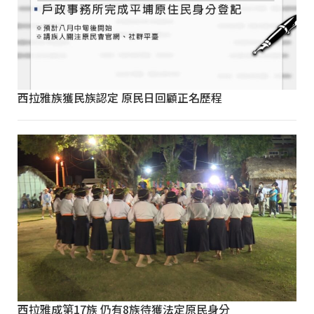
西拉雅族獲民族認定 原民日回顧正名歷程
西拉雅成第17族 仍有8族待獲法定原民身分