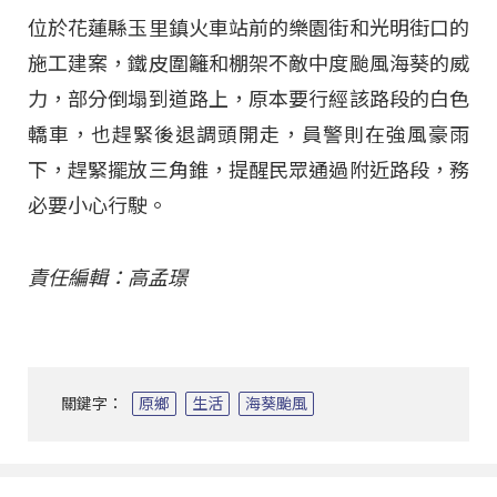
位於花蓮縣玉里鎮火車站前的樂園街和光明街口的
施工建案，鐵皮圍籬和棚架不敵中度颱風海葵的威
力，部分倒塌到道路上，原本要行經該路段的白色
轎車，也趕緊後退調頭開走，員警則在強風豪雨
下，趕緊擺放三角錐，提醒民眾通過附近路段，務
必要小心行駛。
責任編輯：高孟璟
關鍵字：
原鄉
生活
海葵颱風