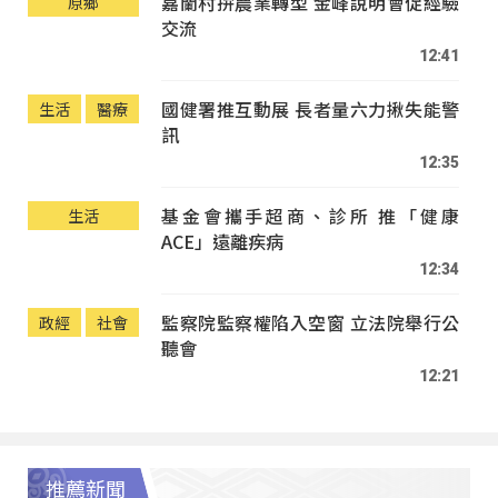
嘉蘭村拚農業轉型 金峰說明會促經驗
原鄉
交流
12:41
國健署推互動展 長者量六力揪失能警
生活
醫療
訊
12:35
基金會攜手超商、診所 推「健康
生活
ACE」遠離疾病
12:34
監察院監察權陷入空窗 立法院舉行公
政經
社會
聽會
12:21
推薦新聞