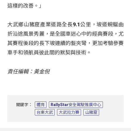
這樣的改善。」
大武鄉山豬窟產業道路全長9.1公里，坡道蜿蜒曲
折沿途風景秀麗，是全國車迷心中的經典賽段，尤
其賽程後段的長下坡連續的髮夾彎，更加考驗參賽
車手和領航員彼此間的默契與技術。
責任編輯：黃金倪
關鍵字：
體育
RallyStar安全駕駛推廣中心
台東大武
大武拉力賽
山豬窟