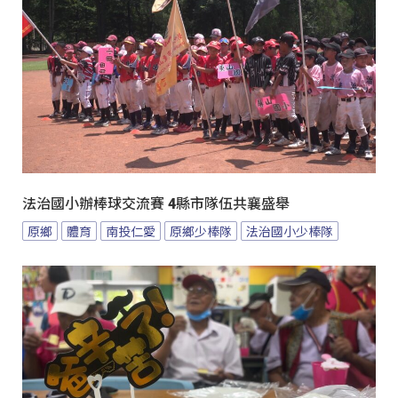
法治國小辦棒球交流賽 4縣市隊伍共襄盛舉
原鄉
體育
南投仁愛
原鄉少棒隊
法治國小少棒隊