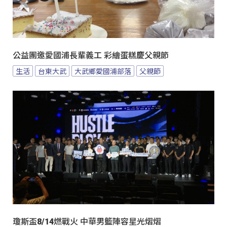
公益團邀愛國浦長輩義工 彩繪蛋糕慶父親節
生活
台東大武
大武鄉愛國浦部落
父親節
瓊斯盃8/14燃戰火 中華男籃陣容星光熠熠