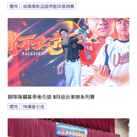
體育
威廉瓊斯盃國際籃球邀請賽
獅隊陳鏞基季後引退 8月返台東辦系列賽
體育
陳鏞基引退