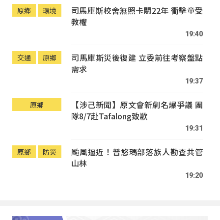
司馬庫斯校舍無照卡關22年 衝擊童受
原鄉
環境
教權
19:40
司馬庫斯災後復建 立委前往考察盤點
交通
原鄉
需求
19:37
【涉己新聞】原文會新劇名爆爭議 團
原鄉
隊8/7赴Tafalong致歉
19:31
颱風逼近！普悠瑪部落族人勘查共管
原鄉
防災
山林
19:20