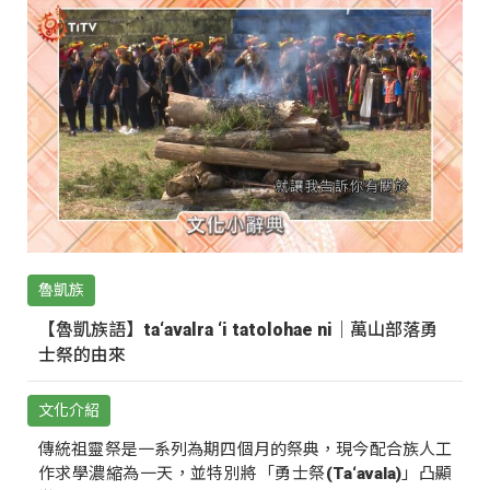
魯凱族
【魯凱族語】ta‘avalra ‘i tatolohae ni｜萬山部落勇
士祭的由來
文化介紹
傳統祖靈祭是一系列為期四個月的祭典，現今配合族人工
作求學濃縮為一天，並特別將「勇士祭(Ta‘avala)」凸顯