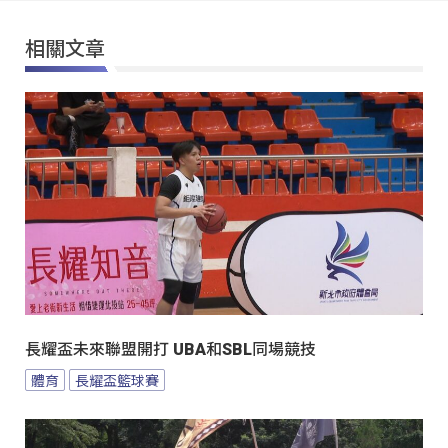
相關文章
長耀盃未來聯盟開打 UBA和SBL同場競技
體育
長耀盃籃球賽