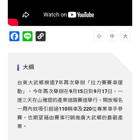
Facebook
Line
A
A
A
大綱
台東大武鄉睽違7年再次舉辦「拉力賽賽車運
動」，今年再次舉辦在9月15日到9月17日，一
連三天在山豬窟的產業道路賽道舉行，開放報名
一周內就吸引超過110輛車及220位專業車手參
賽，也期望藉由賽事行銷推廣大武鄉的農觀產
業。