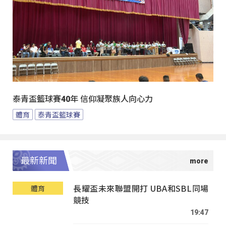
泰青盃籃球賽40年 信仰凝聚族人向心力
體育
泰青盃籃球賽
最新新聞
長耀盃未來聯盟開打 UBA和SBL同場
體育
競技
19:47