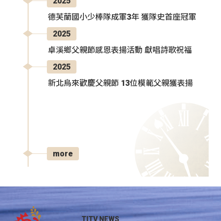
2025
德芙蘭國小少棒隊成軍3年 獲隊史首座冠軍
2025
卓溪鄉父親節感恩表揚活動 獻唱詩歌祝福
2025
新北烏來歡慶父親節 13位模範父親獲表揚
more
TITV NEWS