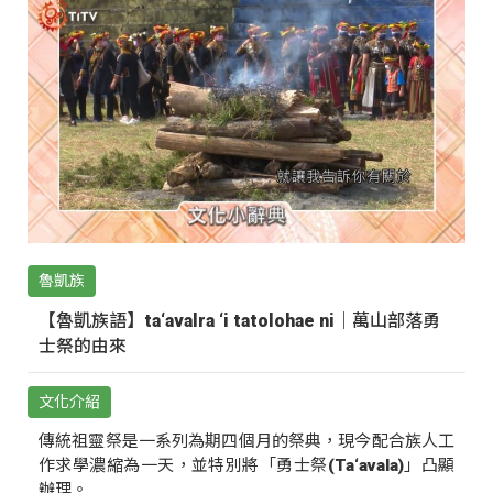
魯凱族
【魯凱族語】ta‘avalra ‘i tatolohae ni｜萬山部落勇
士祭的由來
文化介紹
傳統祖靈祭是一系列為期四個月的祭典，現今配合族人工
作求學濃縮為一天，並特別將「勇士祭(Ta‘avala)」凸顯
辦理。