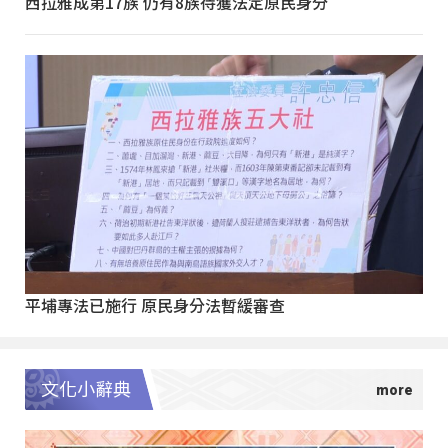
西拉雅成第17族 仍有8族待獲法定原民身分
平埔專法已施行 原民身分法暫緩審查
文化小辭典