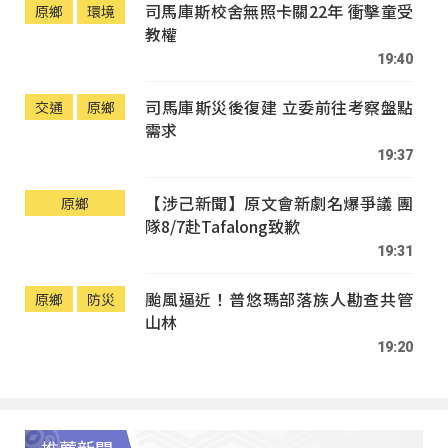
司馬庫斯校舍無照卡關22年 衝擊童受
原鄉
環境
教權
19:40
司馬庫斯災後復建 立委前往考察盤點
交通
原鄉
需求
19:37
【涉己新聞】原文會新劇名爆爭議 團
原鄉
隊8/7赴Tafalong致歉
19:31
颱風逼近！普悠瑪部落族人勘查共管
原鄉
防災
山林
19:20