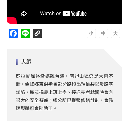
Facebook
Line
A
A
A
大綱
蘇拉颱風逐漸遠離台灣，南迴山區仍是大雨不
斷，金峰鄉東64縣道部分路段出現龜裂以及路基
塌陷，民眾擔憂上班上學、接送長者就醫時會有
很大的安全疑慮；鄉公所已提報修繕計劃，會儘
速與縣府會勘動工。