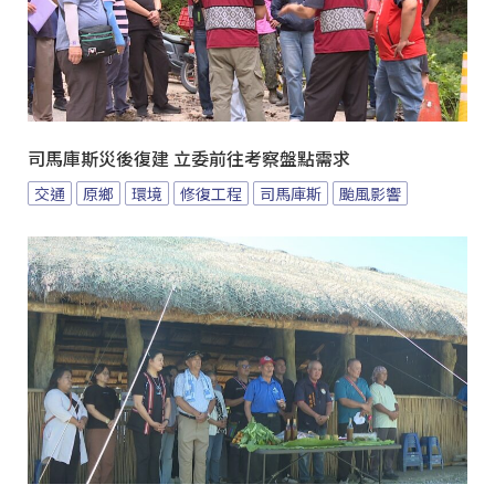
司馬庫斯災後復建 立委前往考察盤點需求
交通
原鄉
環境
修復工程
司馬庫斯
颱風影響