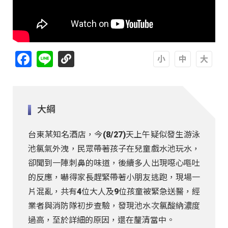
Facebook
Line
A
A
A
大綱
台東某知名酒店，今(8/27)天上午疑似發生游泳
池氯氣外洩，民眾帶著孩子在兒童戲水池玩水，
卻聞到一陣刺鼻的味道，後續多人出現噁心嘔吐
的反應，嚇得家長趕緊帶著小朋友逃跑，現場一
片混亂，共有4位大人及9位孩童被緊急送醫，經
業者與消防隊初步查驗，發現池水次氯酸納濃度
過高，至於詳細的原因，還在釐清當中。