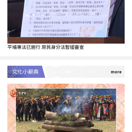
平埔專法已施行 原民身分法暫緩審查
文化小辭典