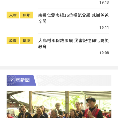
19:13
南投仁愛表揚16位模範父親 感謝爸爸
人物
原鄉
辛勞
19:11
大鳥村水保故事展 災害記憶轉化防災
原鄉
環境
教育
19:08
推薦新聞