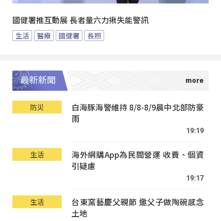
國健署推互動展 長者量六力揪失能警訊
生活
醫療
國健署
長照
最新新聞
白海豚海警維持 8/8-8/9晨中北部防豪
防災
雨
19:19
海外網購App為民間營運 收費、個資
生活
引疑慮
19:17
台東窯藝慶父親節 邀父子做陶碗感念
生活
土地