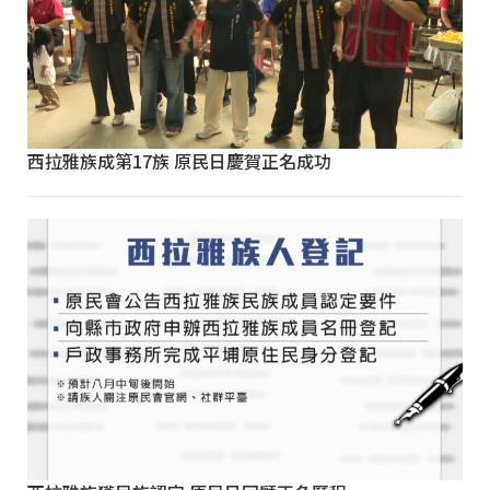
西拉雅族成第17族 原民日慶賀正名成功