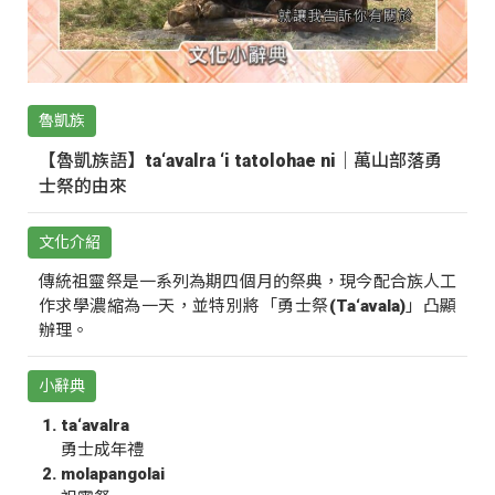
魯凱族
【魯凱族語】ta‘avalra ‘i tatolohae ni｜萬山部落勇
士祭的由來
文化介紹
傳統祖靈祭是一系列為期四個月的祭典，現今配合族人工
作求學濃縮為一天，並特別將「勇士祭(Ta‘avala)」凸顯
辦理。
小辭典
ta‘avalra
勇士成年禮
molapangolai