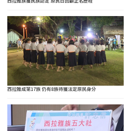
西拉雅族獲民族認定 原民日回顧正名歷程
西拉雅成第17族 仍有8族待獲法定原民身分