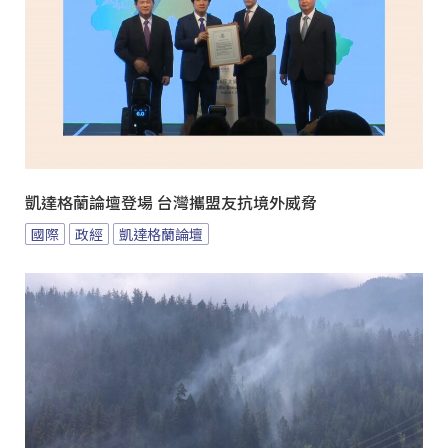
凱達格蘭論壇登場 台灣攜盟友抗境外威脅
國際
政經
凱達格蘭論壇