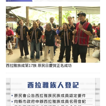
西拉雅族成第17族 原民日慶賀正名成功