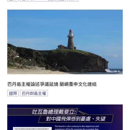
巴丹島主權論述爭議延燒 蘭嶼重申文化連結
國際
巴丹群島主權