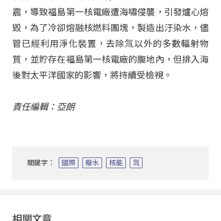
震，導致福島第一核電廠遭海嘯侵襲，引發爐心熔
毀，為了冷卻熔融核燃料團塊，製造出汙染水，儘
管已經利用淨化裝置，去除氚以外的多數輻射物
質，並貯存在福島第一核電廠的腹地內，但排入海
後對太平洋國家的影響，將持續受檢視。
責任編輯：亞朗
關鍵字：
國際
廢水
核能
氚
相關文章