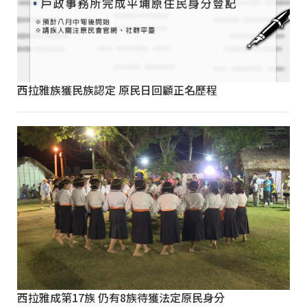
西拉雅族獲民族認定 原民日回顧正名歷程
西拉雅成第17族 仍有8族待獲法定原民身分