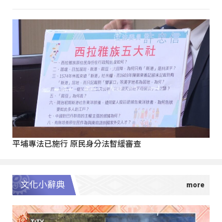
平埔專法已施行 原民身分法暫緩審查
文化小辭典