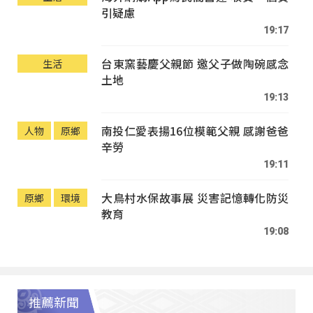
引疑慮
19:17
台東窯藝慶父親節 邀父子做陶碗感念
生活
土地
19:13
南投仁愛表揚16位模範父親 感謝爸爸
人物
原鄉
辛勞
19:11
大鳥村水保故事展 災害記憶轉化防災
原鄉
環境
教育
19:08
推薦新聞