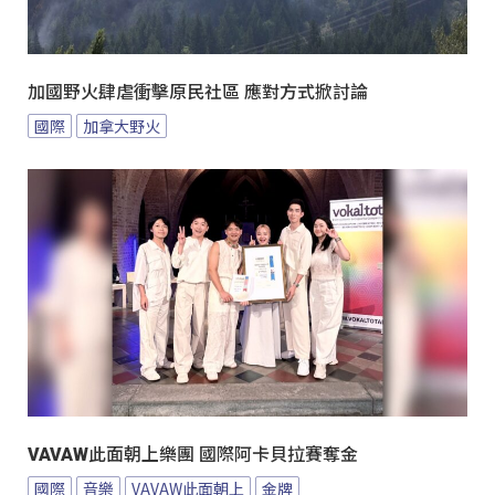
加國野火肆虐衝擊原民社區 應對方式掀討論
國際
加拿大野火
VAVAW此面朝上樂團 國際阿卡貝拉賽奪金
國際
音樂
VAVAW此面朝上
金牌