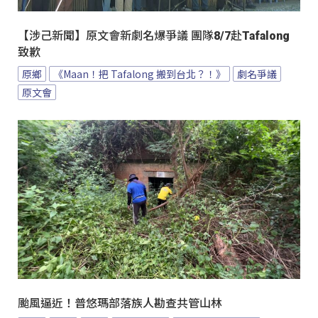
【涉己新聞】原文會新劇名爆爭議 團隊8/7赴Tafalong
致歉
原鄉
《Maan！把 Tafalong 搬到台北？！》
劇名爭議
原文會
颱風逼近！普悠瑪部落族人勘查共管山林