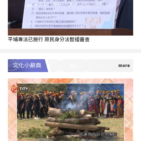
平埔專法已施行 原民身分法暫緩審查
文化小辭典