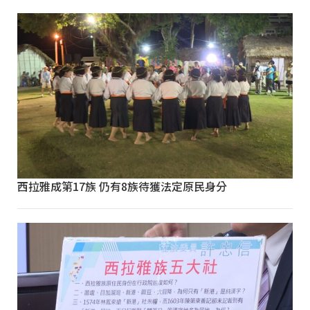
西拉雅成第17族 仍有8族待獲法定原民身分