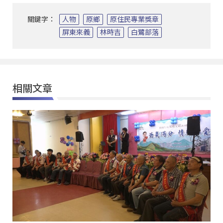
關鍵字：
人物
原鄉
原住民專業獎章
屏東來義
林時吉
白鷺部落
相關文章