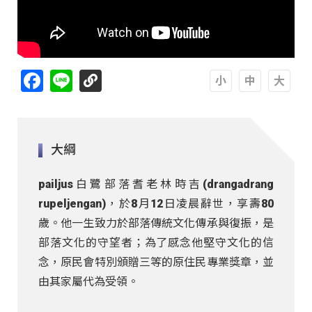
Facebook
Line
A
A
A
大綱
pailjus白鷺部落耆老林時吉(drangadrang
rupeljengan)，於8月12日凌晨辭世，享壽80
歲。他一生致力於部落傳統文化傳承與復振，是
部落文化的守望者；為了感念他堅守文化的信
念，原民會特別頒贈三等的原住民專業獎章，並
由其家屬代為受領。