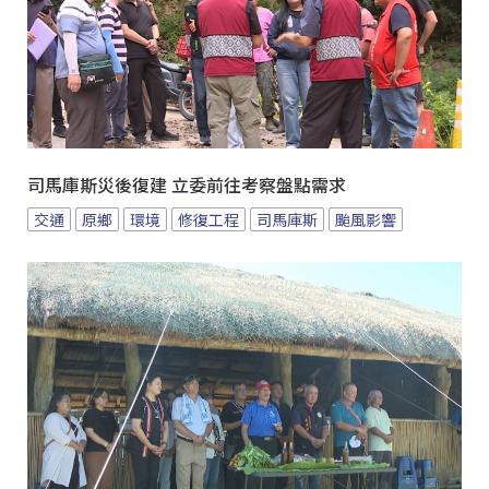
司馬庫斯災後復建 立委前往考察盤點需求
交通
原鄉
環境
修復工程
司馬庫斯
颱風影響