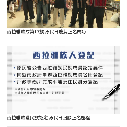
西拉雅族成第17族 原民日慶賀正名成功
西拉雅族獲民族認定 原民日回顧正名歷程