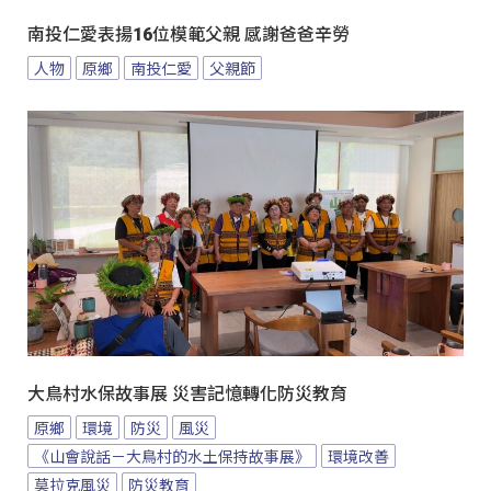
南投仁愛表揚16位模範父親 感謝爸爸辛勞
人物
原鄉
南投仁愛
父親節
大鳥村水保故事展 災害記憶轉化防災教育
原鄉
環境
防災
風災
《山會說話－大鳥村的水土保持故事展》
環境改善
莫拉克風災
防災教育