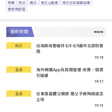
原鄉
防災
風災
南王山勘查
南王社區發展協會
普悠瑪部落
最新新聞
白海豚海警維持 8/8-8/9晨中北部防豪
防災
雨
19:19
海外網購App為民間營運 收費、個資
生活
引疑慮
19:17
台東窯藝慶父親節 邀父子做陶碗感念
生活
土地
19:13