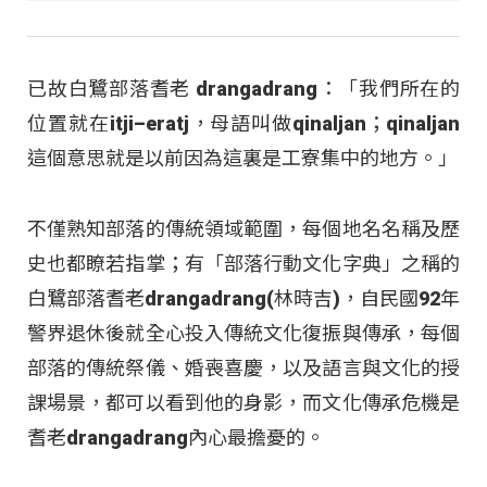
已故白鷺部落耆老 drangadrang：「我們所在的
位置就在itji–eratj，母語叫做qinaljan；qinaljan
這個意思就是以前因為這裏是工寮集中的地方。」
不僅熟知部落的傳統領域範圍，每個地名名稱及歷
史也都瞭若指掌；有「部落行動文化字典」之稱的
白鷺部落耆老drangadrang(林時吉)，自民國92年
警界退休後就全心投入傳統文化復振與傳承，每個
部落的傳統祭儀、婚喪喜慶，以及語言與文化的授
課場景，都可以看到他的身影，而文化傳承危機是
耆老drangadrang內心最擔憂的。