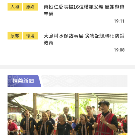
南投仁愛表揚16位模範父親 感謝爸爸
人物
原鄉
辛勞
19:11
大鳥村水保故事展 災害記憶轉化防災
原鄉
環境
教育
19:08
推薦新聞