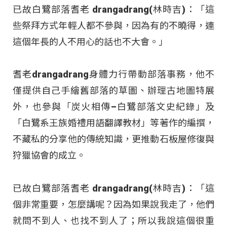
已故白鷺部落耆老 drangadrang(林時吉)：「這
些祭拜方式年輕人都不參與，因為有的不曉得，連
這個年長的人不用心的話也不大會。」
耆老drangadrang身體力行帶動部落事務，他不
僅提供自己手繪舊部落的草圖、辦理古地圖特展
外，也參與「炭火相傳–白鷺部落文史紀錄」及
「白鷺系王族婚禮用語翻譯教材」等著作的編撰，
不藏私的分享他的傳統知識，更推動石板屋修復與
狩獵協會的成立。
已故白鷺部落耆老 drangadrang(林時吉)：「這
個非常重要，怎麼講呢？因為如果說我走了，他們
就問不到人、也找不到人了；所以我說這個很重