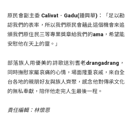
原民會副主委 Calivat．Gadu(鍾興華)：「足以勘
認我們的表率，所以我們原民會藉此這個機會來追
頒我們原住民三等專業獎章給我們的ama，希望能
安慰他在天上的靈。」
部落族人用優美的詩歌送別耆老drangadrang，
同時撫慰家屬哀痛的心情，場面隆重哀戚，來自全
台各地的親朋好友與族人齊聚，感念他對傳承文化
的無私奉獻，陪伴他走完人生最後一程。
責任編輯：林懷恩