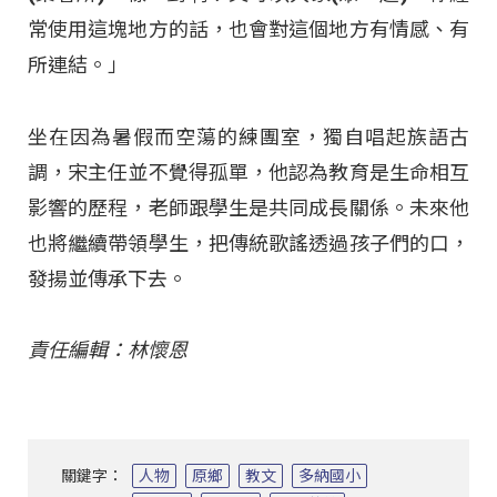
常使用這塊地方的話，也會對這個地方有情感、有
所連結。」
坐在因為暑假而空蕩的練團室，獨自唱起族語古
調，宋主任並不覺得孤單，他認為教育是生命相互
影響的歷程，老師跟學生是共同成長關係。未來他
也將繼續帶領學生，把傳統歌謠透過孩子們的口，
發揚並傳承下去。
責任編輯：林懷恩
關鍵字：
人物
原鄉
教文
多納國小