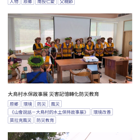
人物
原鄉
南投仁愛
父親節
大鳥村水保故事展 災害記憶轉化防災教育
原鄉
環境
防災
風災
《山會說話－大鳥村的水土保持故事展》
環境改善
莫拉克風災
防災教育