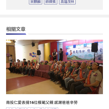
宋麒麟
師鐸獎
高雄茂林
相關文章
南投仁愛表揚16位模範父親 感謝爸爸辛勞