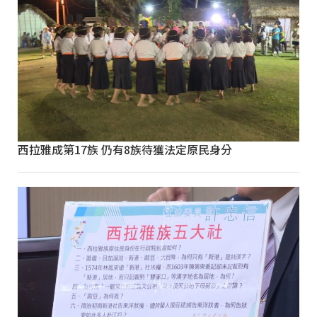
西拉雅成第17族 仍有8族待獲法定原民身分