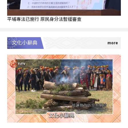
平埔專法已施行 原民身分法暫緩審查
文化小辭典