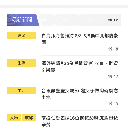
最新新聞
白海豚海警維持 8/8-8/9晨中北部防豪
防災
雨
19:19
海外網購App為民間營運 收費、個資
生活
引疑慮
19:17
台東窯藝慶父親節 邀父子做陶碗感念
生活
土地
19:13
南投仁愛表揚16位模範父親 感謝爸爸
人物
原鄉
辛勞