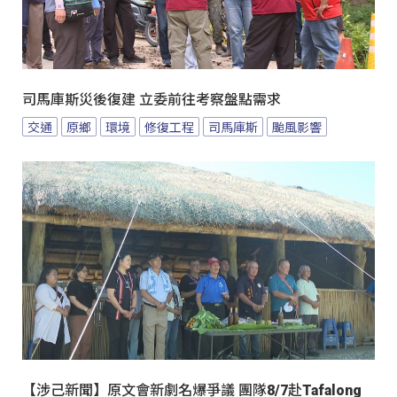
司馬庫斯災後復建 立委前往考察盤點需求
交通
原鄉
環境
修復工程
司馬庫斯
颱風影響
【涉己新聞】原文會新劇名爆爭議 團隊8/7赴Tafalong