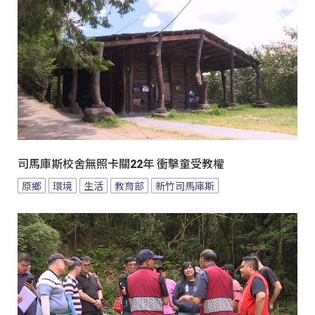
司馬庫斯校舍無照卡關22年 衝擊童受教權
原鄉
環境
生活
教育部
新竹司馬庫斯