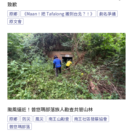
致歉
原鄉
《Maan！把 Tafalong 搬到台北？！》
劇名爭議
原文會
颱風逼近！普悠瑪部落族人勘查共管山林
原鄉
防災
風災
南王山勘查
南王社區發展協會
普悠瑪部落