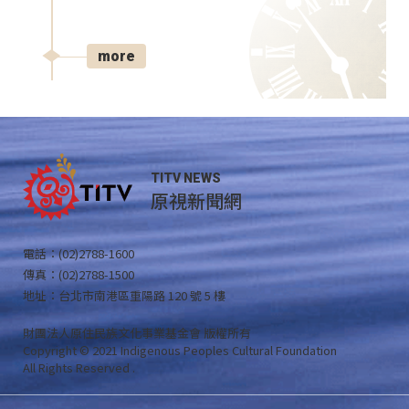
more
TITV NEWS
原視新聞網
電話：(02)2788-1600
傳真：(02)2788-1500
地址：台北市南港區重陽路 120 號 5 樓
財團法人原住民族文化事業基金會 版權所有
Copyright © 2021 Indigenous Peoples Cultural Foundation
All Rights Reserved .