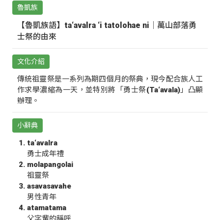
魯凱族
【魯凱族語】ta‘avalra ‘i tatolohae ni｜萬山部落勇
士祭的由來
文化介紹
傳統祖靈祭是一系列為期四個月的祭典，現今配合族人工
作求學濃縮為一天，並特別將「勇士祭(Ta‘avala)」凸顯
辦理。
小辭典
ta‘avalra
勇士成年禮
molapangolai
祖靈祭
asavasavahe
男性青年
atamatama
父字輩的稱呼