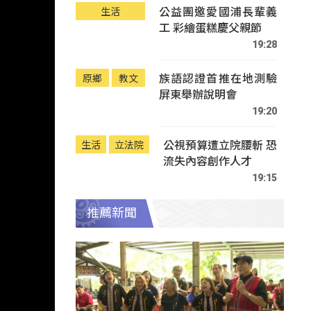
公益團邀愛國浦長輩義
生活
工 彩繪蛋糕慶父親節
19:28
族語認證首推在地測驗
原鄉
教文
屏東舉辦說明會
19:20
公視預算遭立院腰斬 恐
生活
立法院
流失內容創作人才
19:15
推薦新聞