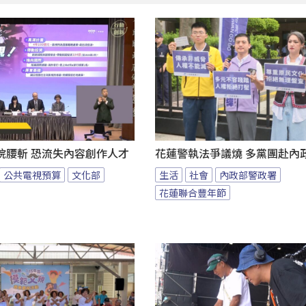
院腰斬 恐流失內容創作人才
花蓮警執法爭議燒 多黨團赴內
公共電視預算
文化部
生活
社會
內政部警政署
花蓮聯合豐年節