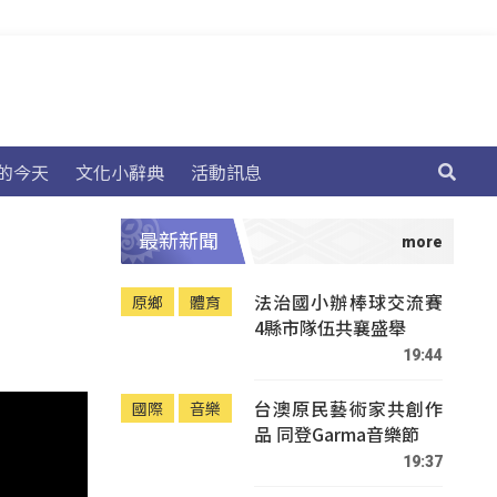
的今天
文化小辭典
活動訊息
最新新聞
法治國小辦棒球交流賽
原鄉
體育
4縣市隊伍共襄盛舉
19:44
台澳原民藝術家共創作
國際
音樂
品 同登Garma音樂節
19:37