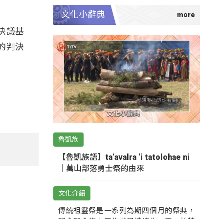
文化小辭典
決議基
的判決
魯凱族
【魯凱族語】ta‘avalra ‘i tatolohae ni
｜萬山部落勇士祭的由來
文化介紹
傳統祖靈祭是一系列為期四個月的祭典，