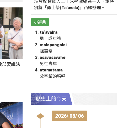
現今配合族人工作求學濃縮為一天，並特
別將「勇士祭(Ta‘avala)」凸顯辦理。
小辭典
ta‘avalra
勇士成年禮
molapangolai
祖靈祭
asavasavahe
男性青年
政部要說法
atamatama
父字輩的稱呼
歷史上的今天
2026/ 08/ 06