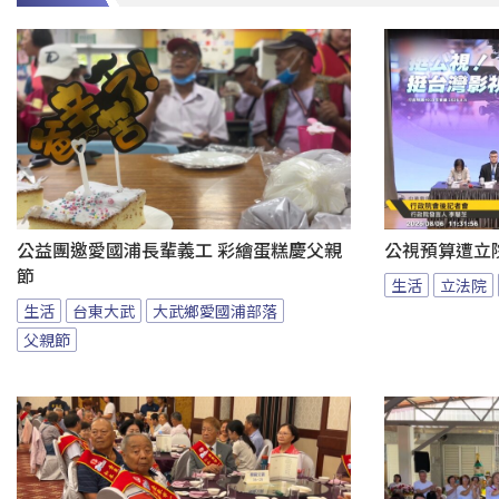
公益團邀愛國浦長輩義工 彩繪蛋糕慶父親
公視預算遭立
節
生活
立法院
生活
台東大武
大武鄉愛國浦部落
父親節