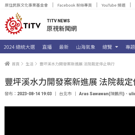
原住民族文化事業基金會
Facebook 粉絲專頁
YouTube 頻道
TITV NEWS
原視新聞網
2024 總統大選
直播
最新
山海氣象
總覽
專題
首頁
生活
豐坪溪水力開發案新進展 法院裁定停止執行
豐坪溪水力開發案新進展 法院裁定
發布：2023-08-14 19:03
台北市
Aras Sawawan(陳鵬飛)
、
ul