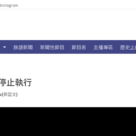
Instagram
族語新聞
新聞性節目
節目表
主播專區
歷史上
停止執行
iu(郭亞文)