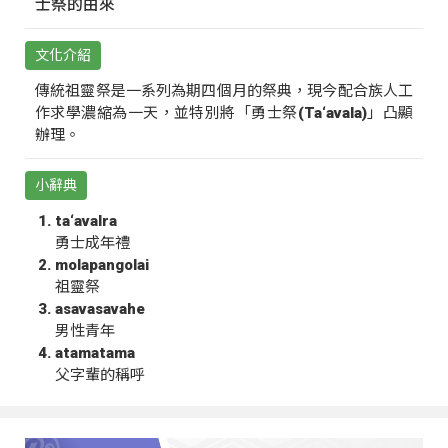
士祭的由來
文化介紹
傳統祖靈祭是一系列為期四個月的祭典，現今配合族人工
作求學濃縮為一天，並特別將「勇士祭(Ta‘avala)」凸顯
辦理。
小辭典
ta‘avalra
勇士成年禮
molapangolai
祖靈祭
asavasavahe
男性青年
atamatama
父字輩的稱呼