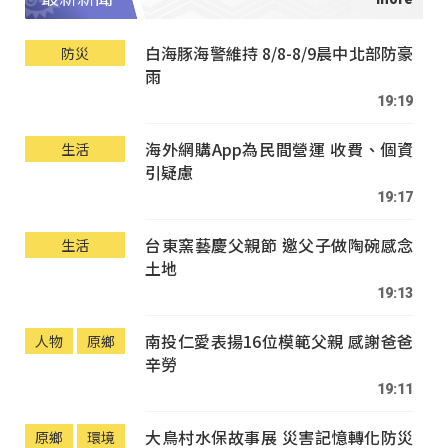
白海豚海警維持 8/8-8/9晨中北部防豪
防災
雨
19:19
海外網購App為民間營運 收費、個資
生活
引疑慮
19:17
台東窯藝慶父親節 邀父子做陶碗感念
生活
土地
19:13
南投仁愛表揚16位模範父親 感謝爸爸
人物
原鄉
辛勞
19:11
大鳥村水保故事展 災害記憶轉化防災
原鄉
環境