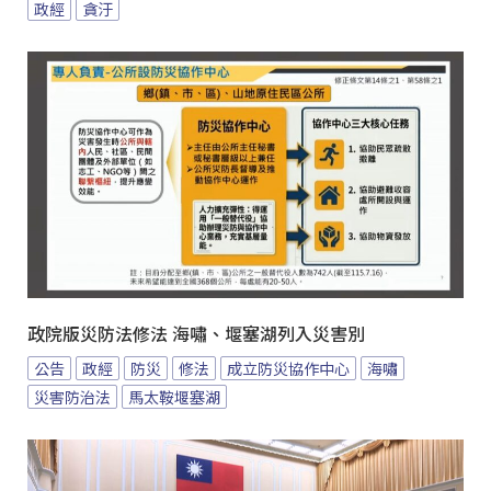
政經
貪汙
政院版災防法修法 海嘯、堰塞湖列入災害別
公告
政經
防災
修法
成立防災協作中心
海嘯
災害防治法
馬太鞍堰塞湖