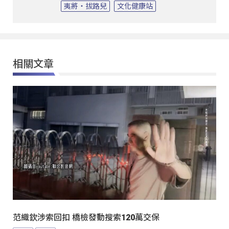
夷將‧拔路兒
文化健康站
相關文章
范織欽涉索回扣 橋檢發動搜索120萬交保