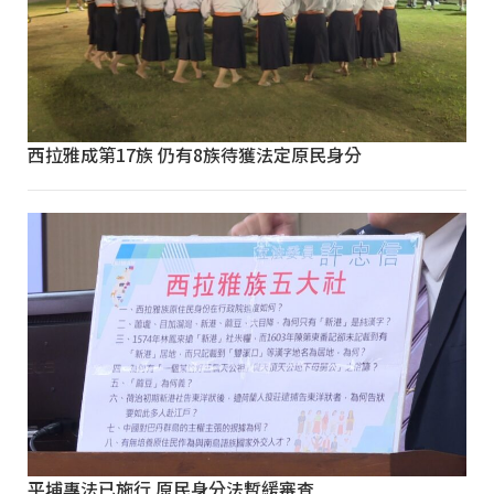
西拉雅成第17族 仍有8族待獲法定原民身分
平埔專法已施行 原民身分法暫緩審查