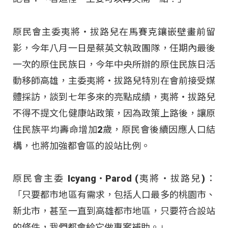
原民會主委夷將‧拔路兒在馬賽克鑲嵌壁畫前留
影，今年八月一日是蔡英文執政團隊，任期內最後
一次的原住民族日，今年中央所辦的原住民族日活
動移師高雄，主委夷將‧拔路兒特別在會前接受媒
體採訪，談到七年多來的亮點成績，夷將‧拔路兒
不得不提文化健康站政策，因為政策上路後，讓原
住民族平均壽命增加2歲，原民會後續因應人口結
構，也將加強都會區的設站比例。
原民會主委 Icyang‧Parod (夷將‧拔路兒)：
「只要都市地區有需求，包括人口最多的桃園市、
新北市，甚至一直到高雄都市地區，只要符合設站
的條件，我們都會給它做專案補助。」