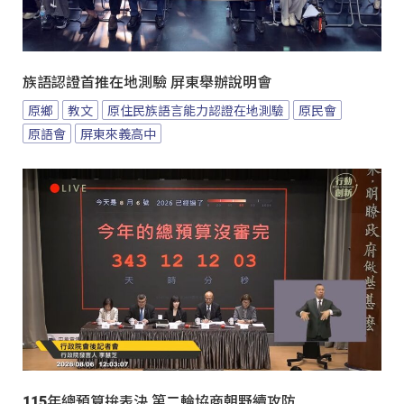
族語認證首推在地測驗 屏東舉辦說明會
原鄉
教文
原住民族語言能力認證在地測驗
原民會
原語會
屏東來義高中
115年總預算拚表決 第二輪協商朝野續攻防