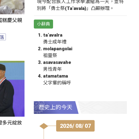
現今配合族人工作求學濃縮為一天，並特
別將「勇士祭(Ta‘avala)」凸顯辦理。
蛋糕慶父親
小辭典
ta‘avalra
落
勇士成年禮
molapangolai
祖靈祭
asavasavahe
男性青年
atamatama
父字輩的稱呼
歷史上的今天
證多元綻放
2026/ 08/ 07