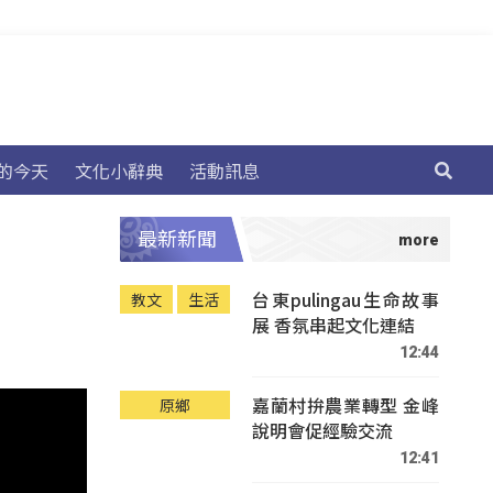
的今天
文化小辭典
活動訊息
最新新聞
台東pulingau生命故事
教文
生活
展 香氛串起文化連結
12:44
嘉蘭村拚農業轉型 金峰
原鄉
說明會促經驗交流
12:41