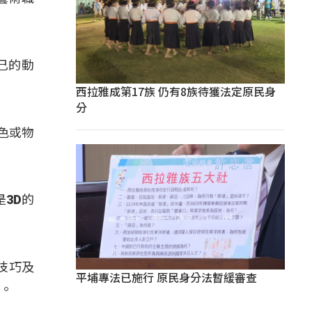
己的動
西拉雅成第17族 仍有8族待獲法定原民身
分
色或物
3D的
技巧及
平埔專法已施行 原民身分法暫緩審查
力。