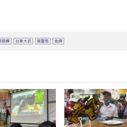
類競賽
台東大武
張璽恩
金牌