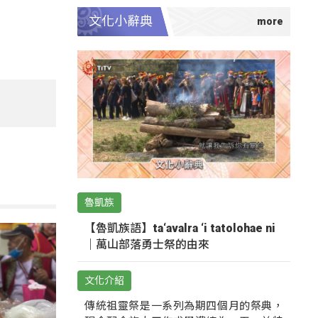
文化小辭典
魯凱族
【魯凱族語】ta‘avalra ‘i tatolohae ni
｜萬山部落勇士祭的由來
文化介紹
傳統祖靈祭是一系列為期四個月的祭典，