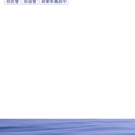
原民會
原語會
屏東來義高中