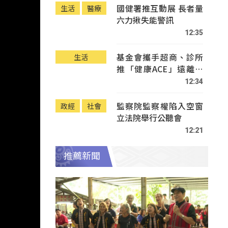
國健署推互動展 長者量
生活
醫療
六力揪失能警訊
12:35
基金會攜手超商、診所
生活
推「健康ACE」遠離疾
病
12:34
監察院監察權陷入空窗
政經
社會
立法院舉行公聽會
12:21
推薦新聞