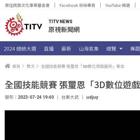
原住民族文化事業基金會
Facebook 粉絲專頁
YouTube 頻道
TITV NEWS
原視新聞網
2024 總統大選
直播
最新
山海氣象
總覽
專題
首頁
教文
全國技能競賽 張璽恩「3D數位遊戲藝術」奪金
全國技能競賽 張璽恩「3D數位遊
發布：2023-07-24 19:40
台東大武
udjuy