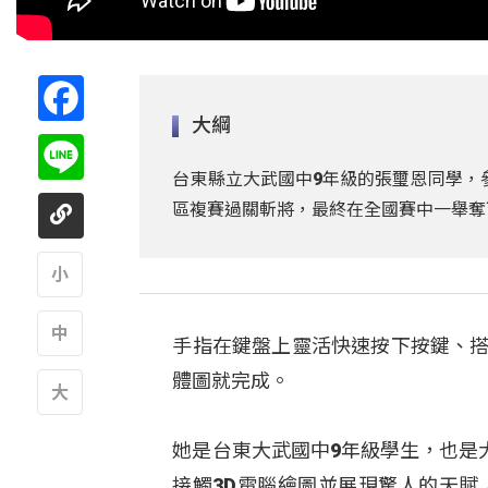
Facebook
大綱
Line
台東縣立大武國中9年級的張璽恩同學，
區複賽過關斬將，最終在全國賽中一舉奪
A
手指在鍵盤上靈活快速按下按鍵、搭
A
體圖就完成。
A
她是台東大武國中9年級學生，也是
接觸3D電腦繪圖並展現驚人的天賦