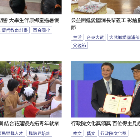
期營 大學生伴原鄉童過暑假
公益團邀愛國浦長輩義工 彩繪
節
史懷哲教育計畫
百合國小
生活
台東大武
大武鄉愛國浦部
父親節
訓 結合花蓮觀光拓青年就業
行政院文化獎頒獎 百位得主見
原民樂舞人才
舞跨界培訓
教文
藝文
行政院文化獎