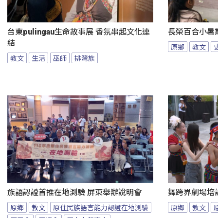
台東pulingau生命故事展 香氛串起文化連
長榮百合小暑
結
原鄉
教文
教文
生活
巫師
排灣族
族語認證首推在地測驗 屏東舉辦說明會
舞跨界劇場培
原鄉
教文
原住民族語言能力認證在地測驗
原鄉
教文