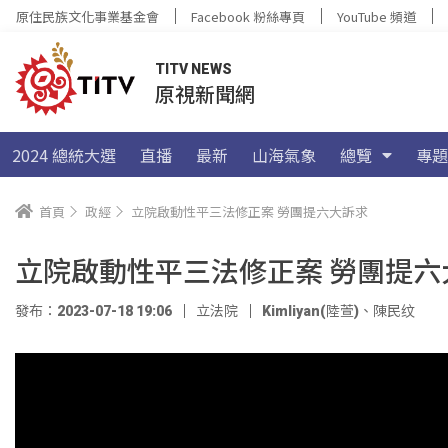
原住民族文化事業基金會
Facebook 粉絲專頁
YouTube 頻道
TITV NEWS
原視新聞網
2024 總統大選
直播
最新
山海氣象
總覽
專題
首頁
政經
立院啟動性平三法修正案 勞團提六大訴求
立院啟動性平三法修正案 勞團提六
發布：2023-07-18 19:06
立法院
Kimliyan(陸萱)
、
陳民纹