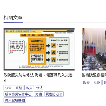
相關文章
政院版災防法修法 海嘯、堰塞湖列入災害
監察院監察權
別
政經
社會
公告
政經
防災
修法
成立防災協作中心
海嘯
災害防治法
馬太鞍堰塞湖