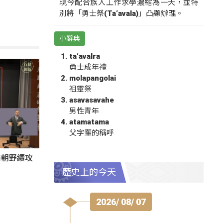
現今配合族人工作求學濃縮為一天，並特
別將「勇士祭(Ta‘avala)」凸顯辦理。
小辭典
ta‘avalra
勇士成年禮
molapangolai
祖靈祭
asavasavahe
男性青年
atamatama
父字輩的稱呼
商朝野續攻
歷史上的今天
2026/ 08/ 07