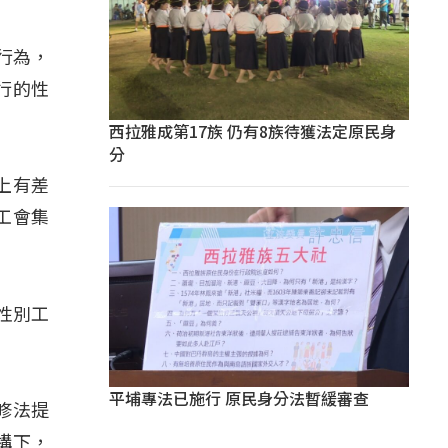
行為，
行的性
西拉雅成第17族 仍有8族待獲法定原民身
分
上有差
工會集
性別工
平埔專法已施行 原民身分法暫緩審查
修法提
構下，