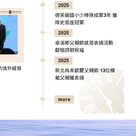
2025
德芙蘭國小少棒隊成軍3年 獲
隊史首座冠軍
2025
卓溪鄉父親節感恩表揚活動
獻唱詩歌祝福
2025
抗境外威脅
新北烏來歡慶父親節 13位模
範父親獲表揚
more