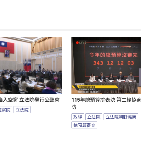
陷入空窗 立法院舉行公聽會
115年總預算拚表決 第二輪協
防
監察院
立法院
政經
立法院
立法院朝野協商
總預算審查