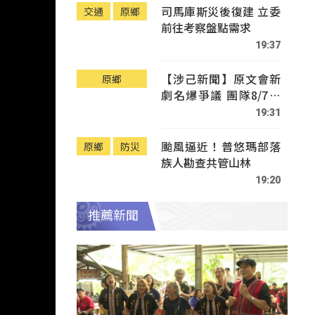
司馬庫斯災後復建 立委
交通
原鄉
前往考察盤點需求
19:37
【涉己新聞】原文會新
原鄉
劇名爆爭議 團隊8/7赴
Tafalong致歉
19:31
颱風逼近！普悠瑪部落
原鄉
防災
族人勘查共管山林
19:20
推薦新聞