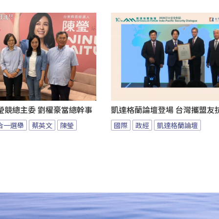
瑩競總主委 劉櫂豪當總幹事
凱達格蘭論壇登場 台灣攜盟友
九合一選舉
蔡英文
陳瑩
國際
政經
凱達格蘭論壇