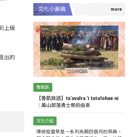
文化小辭典
到上級
提出的
魯凱族
【魯凱族語】ta‘avalra ‘i tatolohae ni
｜萬山部落勇士祭的由來
文化介紹
傳統祖靈祭是一系列為期四個月的祭典，