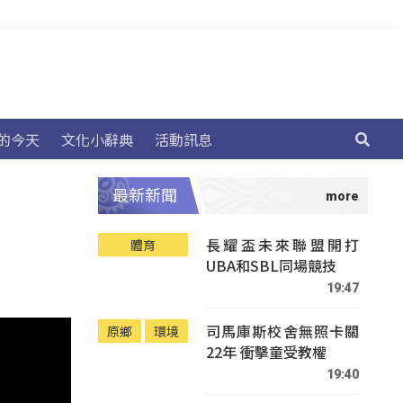
的今天
文化小辭典
活動訊息
最新新聞
長耀盃未來聯盟開打
體育
UBA和SBL同場競技
19:47
司馬庫斯校舍無照卡關
原鄉
環境
22年 衝擊童受教權
19:40