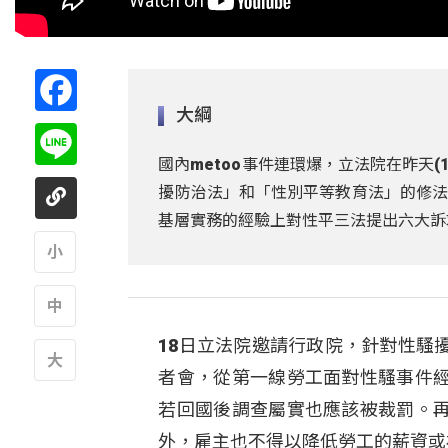
Facebook
大綱
Line
國內metoo事件連環爆，立法院在昨天
擾防治法」和「性別平等教育法」的修法
基層實務的經驗上對性平三法提出六大訴
A
18日立法院邀請行政院，針對性騷
A
者會，從第一線勞工面對性騷事件
A
若回國後調查屬實也應該被裁罰。
外，雇主也不得以降低勞工的薪資或