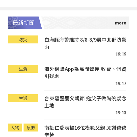
最新新聞
白海豚海警維持 8/8-8/9晨中北部防豪
防災
雨
19:19
海外網購App為民間營運 收費、個資
生活
引疑慮
19:17
台東窯藝慶父親節 邀父子做陶碗感念
生活
土地
19:13
南投仁愛表揚16位模範父親 感謝爸爸
人物
原鄉
辛勞