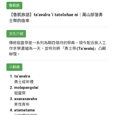
魯凱族
【魯凱族語】ta‘avalra ‘i tatolohae ni｜萬山部落勇
士祭的由來
文化介紹
傳統祖靈祭是一系列為期四個月的祭典，現今配合族人工
作求學濃縮為一天，並特別將「勇士祭(Ta‘avala)」凸顯
辦理。
小辭典
ta‘avalra
勇士成年禮
molapangolai
祖靈祭
asavasavahe
男性青年
atamatama