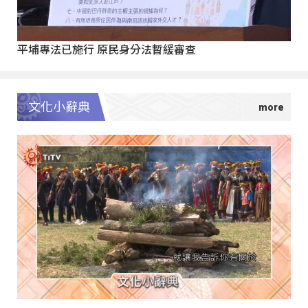
平埔專法已施行 原民身分法暫緩審查
文化小辭典