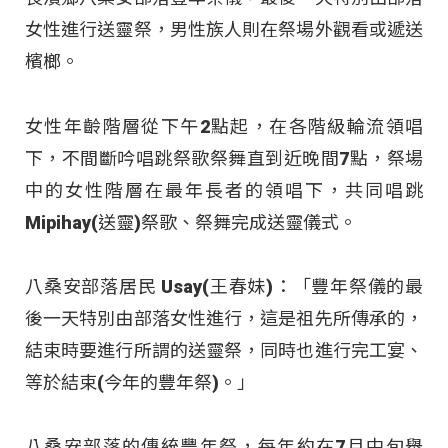
女性進行送靈祭，男性族人則在祭場外觀看或遞送
檳榔。
女性年齡階層從下午2點起，在各階級輪流領唱
下，不間斷吟唱跳祭歌祭舞直到近晚間7點，祭場
中的女性階層在最年長者的領唱下，共同唱跳
Mipihay(送靈)祭歌、祭舞完成送靈儀式。
八桑安部落居民 Usay(王春妹)：「豐年祭儀的最
後一天特別由部落女性進行，這是祖先所傳承的，
結束時要進行所謂的送靈祭，同時也進行完工宴、
等於結束(今年的豐年祭)。」
八桑安部落的傳統豐年祭，每年約在7月中旬舉