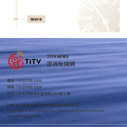
more
TITV NEWS
原視新聞網
電話：(02)2788-1600
傳真：(02)2788-1500
地址：台北市南港區重陽路 120 號 5 樓
財團法人原住民族文化事業基金會 版權所有
Copyright © 2021 Indigenous Peoples Cultural Foundation
All Rights Reserved .