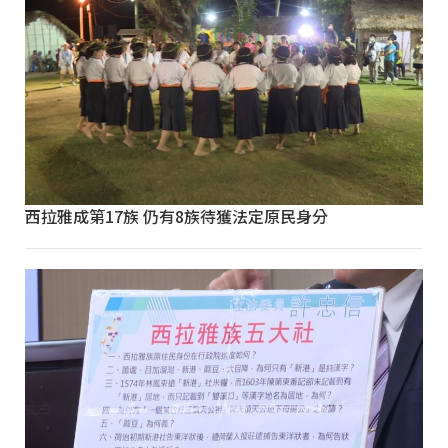
西拉雅成第17族 仍有8族待獲法定原民身分