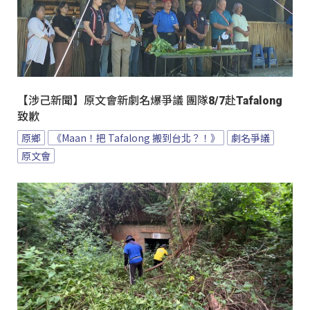
【涉己新聞】原文會新劇名爆爭議 團隊8/7赴Tafalong
致歉
原鄉
《Maan！把 Tafalong 搬到台北？！》
劇名爭議
原文會