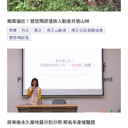
颱風逼近！普悠瑪部落族人勘查共管山林
原鄉
防災
風災
南王山勘查
南王社區發展協會
普悠瑪部落
屏東推永久屋地籍分割分照 解長年產權難題