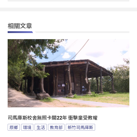
相關文章
司馬庫斯校舍無照卡關22年 衝擊童受教權
原鄉
環境
生活
教育部
新竹司馬庫斯