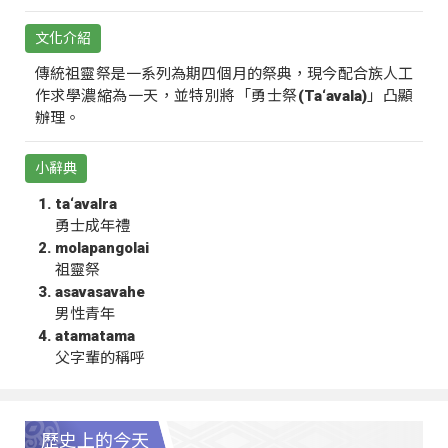
文化介紹
傳統祖靈祭是一系列為期四個月的祭典，現今配合族人工
作求學濃縮為一天，並特別將「勇士祭(Ta‘avala)」凸顯
辦理。
小辭典
ta‘avalra
勇士成年禮
molapangolai
祖靈祭
asavasavahe
男性青年
atamatama
父字輩的稱呼
歷史上的今天