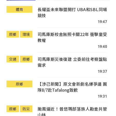
長耀盃未來聯盟開打 UBA和SBL同場
體育
競技
19:47
司馬庫斯校舍無照卡關22年 衝擊童受
原鄉
環境
教權
19:40
司馬庫斯災後復建 立委前往考察盤點
交通
原鄉
需求
19:37
【涉己新聞】原文會新劇名爆爭議 團
原鄉
隊8/7赴Tafalong致歉
19:31
颱風逼近！普悠瑪部落族人勘查共管
原鄉
防災
山林