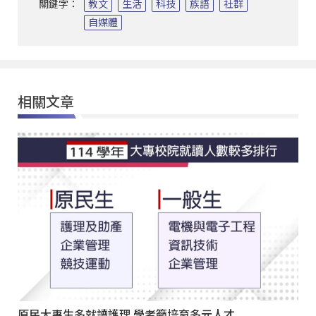
關鍵字：
教文
生活
科技
族語
社群
自媒體
相關文章
原民大專生多就讀護理 學者籲培育多元人才