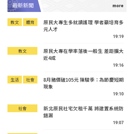
最新新聞
原民大專生多就讀護理 學者籲培育多
教文
體育
元人才
19:19
原民大專在學率落後一般生 差距擴大
教文
近4成
19:16
8月豬價破105元 陳駿季：為節慶短期
生活
社會
現象
19:10
新北原民社宅欠租千萬 將建置系統防
社會
錯漏
19:07