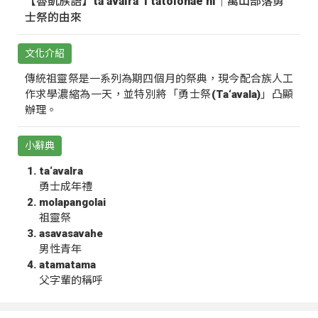
【魯凱族語】ta‘avalra ‘i tatolohae ni｜萬山部落勇
士祭的由來
文化介紹
傳統祖靈祭是一系列為期四個月的祭典，現今配合族人工
作求學濃縮為一天，並特別將「勇士祭(Ta‘avala)」凸顯
辦理。
小辭典
ta‘avalra
勇士成年禮
molapangolai
祖靈祭
asavasavahe
男性青年
atamatama
父字輩的稱呼