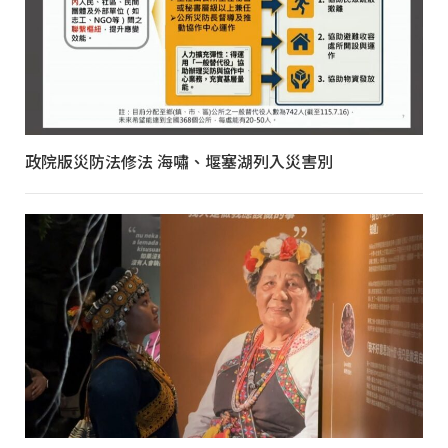
政院版災防法修法 海嘯、堰塞湖列入災害別