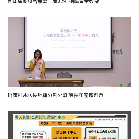
司馬庫斯校舍無照卡關22年 衝擊童受教權
屏東推永久屋地籍分割分照 解長年產權難題