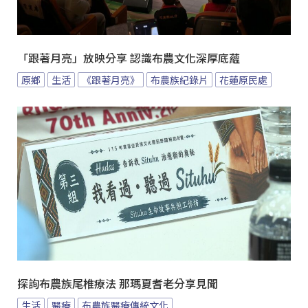
「跟著月亮」放映分享 認識布農文化深厚底蘊
原鄉
生活
《跟著月亮》
布農族紀錄片
花蓮原民處
探詢布農族尾椎療法 那瑪夏耆老分享見聞
生活
醫療
布農族醫療傳統文化