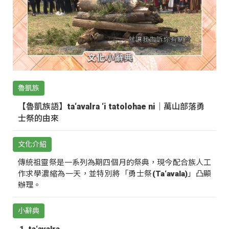
魯凱族
【魯凱族語】ta‘avalra ‘i tatolohae ni｜萬山部落勇
士祭的由來
文化介紹
傳統祖靈祭是一系列為期四個月的祭典，現今配合族人工
作求學濃縮為一天，並特別將「勇士祭(Ta‘avala)」凸顯
辦理。
小辭典
ta‘avalra