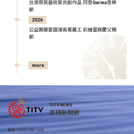
台澳原民藝術家共創作品 同登Garma音樂
節
2026
公益團邀愛國浦長輩義工 彩繪蛋糕慶父親
節
more
TITV NEWS
原視新聞網
電話：(02)2788-1600