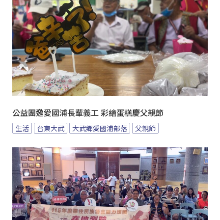
公益團邀愛國浦長輩義工 彩繪蛋糕慶父親節
生活
台東大武
大武鄉愛國浦部落
父親節