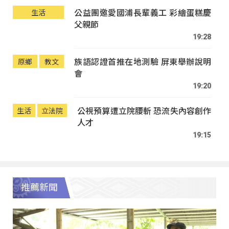
公益團邀愛國浦長輩義工 彩繪蛋糕慶
生活
父親節
19:28
族語認證首推在地測驗 屏東舉辦說明
原鄉
教文
會
19:20
公視預算遭立院腰斬 恐流失內容創作
生活
立法院
人才
19:15
推薦新聞