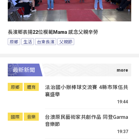
長濱鄉表揚22位模範Mama 感念父親辛勞
原鄉
生活
台東長濱
父親節
最新新聞
法治國小辦棒球交流賽 4縣市隊伍共
原鄉
體育
襄盛舉
19:44
台澳原民藝術家共創作品 同登Garma
國際
音樂
音樂節
19:37