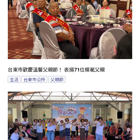
台東市歡慶溫馨父親節！ 表揚71位模範父親
生活
台東市公所
父親節