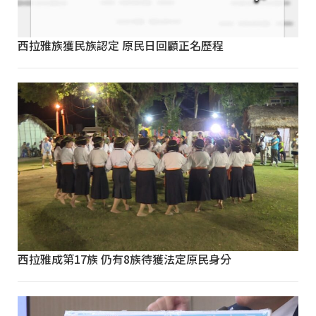
西拉雅族獲民族認定 原民日回顧正名歷程
西拉雅成第17族 仍有8族待獲法定原民身分