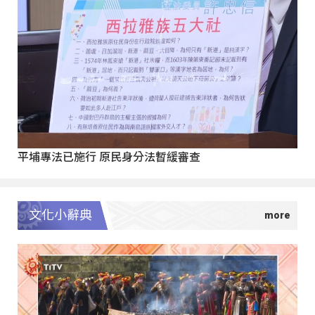
平埔專法已施行 原民身分法暫緩審查
文化小辭典