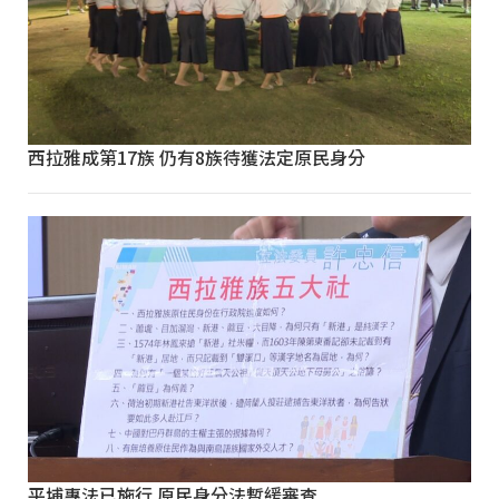
西拉雅成第17族 仍有8族待獲法定原民身分
平埔專法已施行 原民身分法暫緩審查