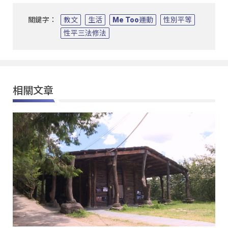
關鍵字：
教文
生活
Me Too運動
性別平等
性平三法修法
相關文章