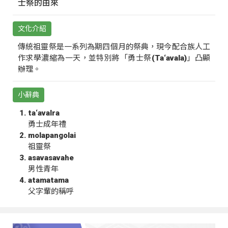
士祭的由來
文化介紹
傳統祖靈祭是一系列為期四個月的祭典，現今配合族人工
作求學濃縮為一天，並特別將「勇士祭(Ta‘avala)」凸顯
辦理。
小辭典
ta‘avalra
勇士成年禮
molapangolai
祖靈祭
asavasavahe
男性青年
atamatama
父字輩的稱呼