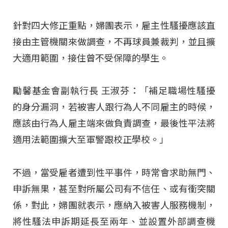
針對四大修正重點，婦團表示，雇主性騷擾應該直
接由主管機關來做調查，不再球員兼裁判，並且擴
大適用範圍，接住曾不受保障的學生。
勵馨基金會副執行長 王淑芬：「補足職場性騷擾
的身分漏洞，若被害人跟行為人不同雇主的時候，
應該由行為人雇主端來做負責調查，最後性平法將
適用法範圍擴大至軍警跟校正學校。」
不過，當受雇者遭到性平事件，時常會求助無門、
申訴無果，甚至對所屬公司有不信任、或有衝突關
係，對此，婦團就表示，應納入被害人服務機制，
將性騷法申訴期延長至兩年、並設置外部調查機