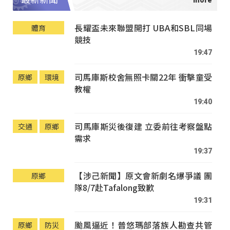
長耀盃未來聯盟開打 UBA和SBL同場
體育
競技
19:47
司馬庫斯校舍無照卡關22年 衝擊童受
原鄉
環境
教權
19:40
司馬庫斯災後復建 立委前往考察盤點
交通
原鄉
需求
19:37
【涉己新聞】原文會新劇名爆爭議 團
原鄉
隊8/7赴Tafalong致歉
19:31
颱風逼近！普悠瑪部落族人勘查共管
原鄉
防災