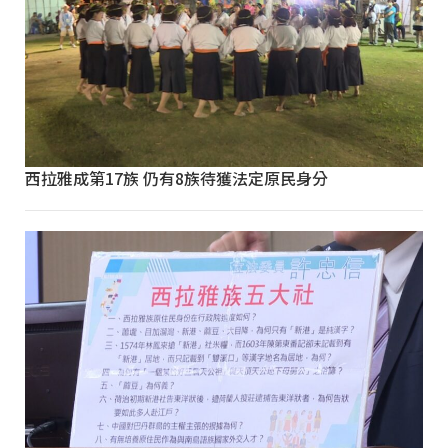
西拉雅成第17族 仍有8族待獲法定原民身分