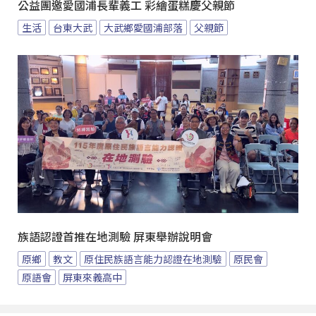
公益團邀愛國浦長輩義工 彩繪蛋糕慶父親節
生活
台東大武
大武鄉愛國浦部落
父親節
族語認證首推在地測驗 屏東舉辦說明會
原鄉
教文
原住民族語言能力認證在地測驗
原民會
原語會
屏東來義高中