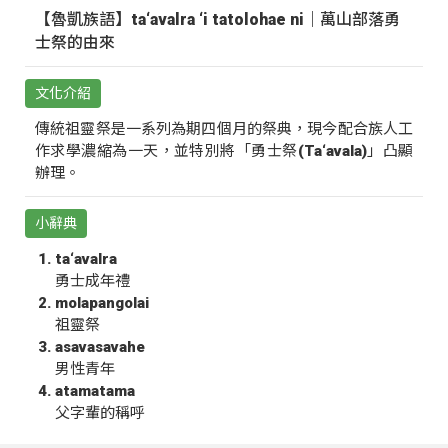
【魯凱族語】ta‘avalra ‘i tatolohae ni｜萬山部落勇
士祭的由來
文化介紹
傳統祖靈祭是一系列為期四個月的祭典，現今配合族人工
作求學濃縮為一天，並特別將「勇士祭(Ta‘avala)」凸顯
辦理。
小辭典
ta‘avalra
勇士成年禮
molapangolai
祖靈祭
asavasavahe
男性青年
atamatama
父字輩的稱呼