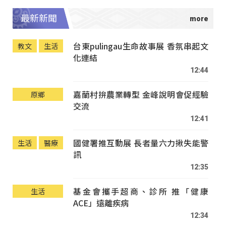
最新新聞
台東pulingau生命故事展 香氛串起文
教文
生活
化連結
12:44
嘉蘭村拚農業轉型 金峰說明會促經驗
原鄉
交流
12:41
國健署推互動展 長者量六力揪失能警
生活
醫療
訊
12:35
基金會攜手超商、診所 推「健康
生活
ACE」遠離疾病
12:34