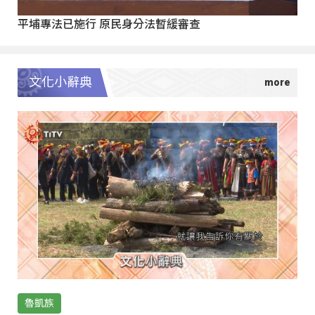
平埔專法已施行 原民身分法暫緩審查
文化小辭典
魯凱族