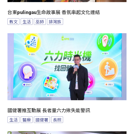
台東pulingau生命故事展 香氛串起文化連結
教文
生活
巫師
排灣族
國健署推互動展 長者量六力揪失能警訊
生活
醫療
國健署
長照