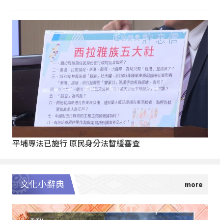
平埔專法已施行 原民身分法暫緩審查
文化小辭典