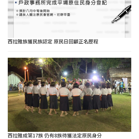
西拉雅族獲民族認定 原民日回顧正名歷程
西拉雅成第17族 仍有8族待獲法定原民身分