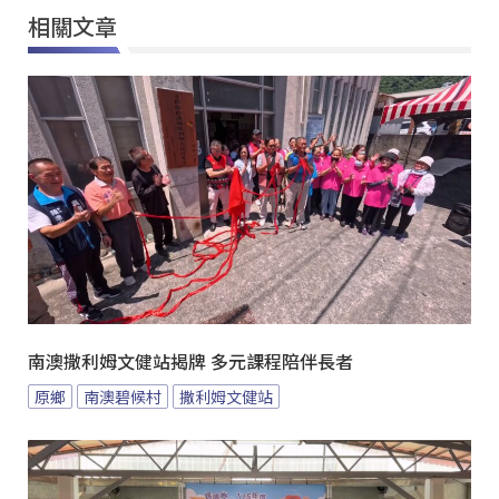
相關文章
南澳撒利姆文健站揭牌 多元課程陪伴長者
原鄉
南澳碧候村
撒利姆文健站