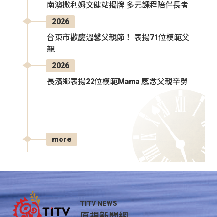
南澳撒利姆文健站揭牌 多元課程陪伴長者
2026
台東市歡慶溫馨父親節！ 表揚71位模範父
親
2026
長濱鄉表揚22位模範Mama 感念父親辛勞
more
TITV NEWS
原視新聞網