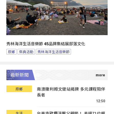
秀林海洋生活音樂節 45品牌集結展部落文化
原鄉
祭典活動
秀林海洋生活音樂節
最新新聞
南澳撒利姆文健站揭牌 多元課程陪伴
原鄉
長者
12:50
台東市歡慶溫馨父親節！ 表揚71位模
生活