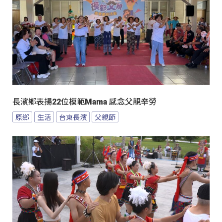
長濱鄉表揚22位模範Mama 感念父親辛勞
原鄉
生活
台東長濱
父親節