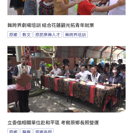
舞跨界劇場培訓 結合花蓮觀光拓青年就業
原鄉
教文
原民樂舞人才
舞跨界培訓
立委偕相關單位赴和平區 考察原鄉長照營運
原鄉
醫療
原鄉長照