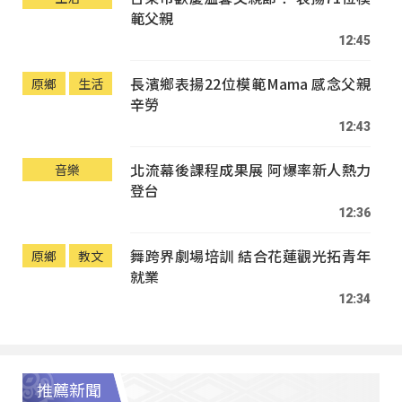
範父親
12:45
長濱鄉表揚22位模範Mama 感念父親
原鄉
生活
辛勞
12:43
北流幕後課程成果展 阿爆率新人熱力
音樂
登台
12:36
舞跨界劇場培訓 結合花蓮觀光拓青年
原鄉
教文
就業
12:34
推薦新聞