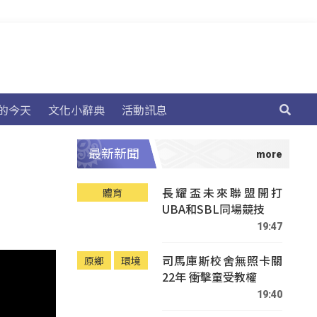
的今天
文化小辭典
活動訊息
最新新聞
長耀盃未來聯盟開打
體育
UBA和SBL同場競技
19:47
司馬庫斯校舍無照卡關
原鄉
環境
22年 衝擊童受教權
19:40