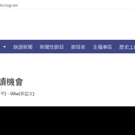
Instagram
族語新聞
新聞性節目
節目表
主播專區
歷史上
讀機會
子芊)
、
Uliu(郭亞文)