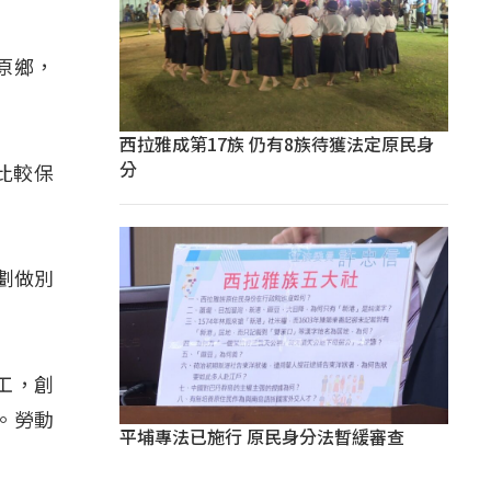
原鄉，
西拉雅成第17族 仍有8族待獲法定原民身
分
比較保
劃做別
工，創
。勞動
平埔專法已施行 原民身分法暫緩審查