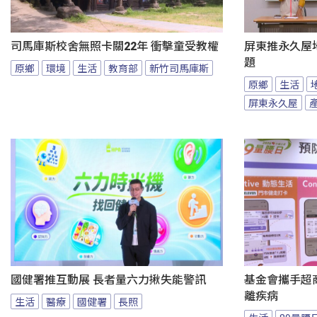
司馬庫斯校舍無照卡關22年 衝擊童受教權
屏東推永久屋
題
原鄉
環境
生活
教育部
新竹司馬庫斯
原鄉
生活
屏東永久屋
國健署推互動展 長者量六力揪失能警訊
基金會攜手超商
離疾病
生活
醫療
國健署
長照