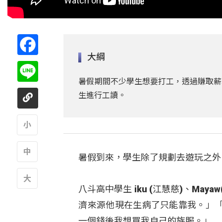
Facebook
大綱
Line
暑假期間不少學生想要打工，透過賺取薪
生進行工讀。
A
暑假到來，學生除了規劃去遊玩之外
A
八斗高中學生 iku (江慧慈)、M
A
濟來源他現在生病了只能靠我。」
一個錢後我想買我自己的族服。」