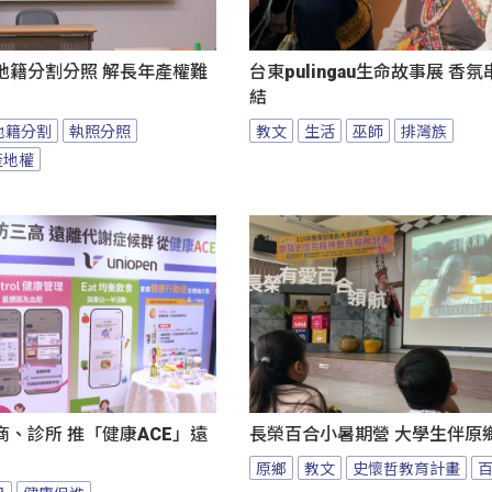
地籍分割分照 解長年產權難
台東pulingau生命故事展 香
結
地籍分割
執照分照
教文
生活
巫師
排灣族
產地權
、診所 推「健康ACE」遠
長榮百合小暑期營 大學生伴原
原鄉
教文
史懷哲教育計畫