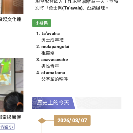
現今配合族人工作求學濃縮為一天，並特
別將「勇士祭(Ta‘avala)」凸顯辦理。
氛串起文化連
小辭典
ta‘avalra
勇士成年禮
molapangolai
祖靈祭
asavasavahe
男性青年
atamatama
父字輩的稱呼
歷史上的今天
鄉童過暑假
2026/ 08/ 07
百合國小