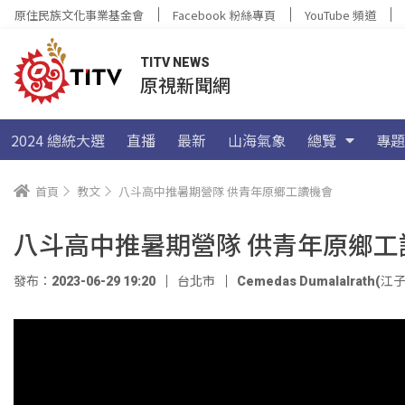
原住民族文化事業基金會
Facebook 粉絲專頁
YouTube 頻道
TITV NEWS
原視新聞網
2024 總統大選
直播
最新
山海氣象
總覽
專題
首頁
教文
八斗高中推暑期營隊 供青年原鄉工讀機會
八斗高中推暑期營隊 供青年原鄉工
發布：2023-06-29 19:20
台北市
Cemedas Dumalalrath(江