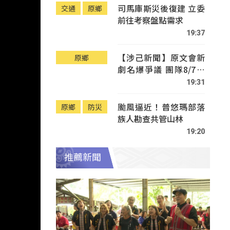
司馬庫斯災後復建 立委
交通
原鄉
前往考察盤點需求
19:37
【涉己新聞】原文會新
原鄉
劇名爆爭議 團隊8/7赴
Tafalong致歉
19:31
颱風逼近！普悠瑪部落
原鄉
防災
族人勘查共管山林
19:20
推薦新聞