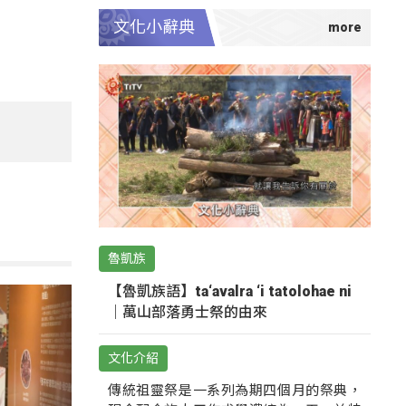
文化小辭典
魯凱族
【魯凱族語】ta‘avalra ‘i tatolohae ni
｜萬山部落勇士祭的由來
文化介紹
傳統祖靈祭是一系列為期四個月的祭典，