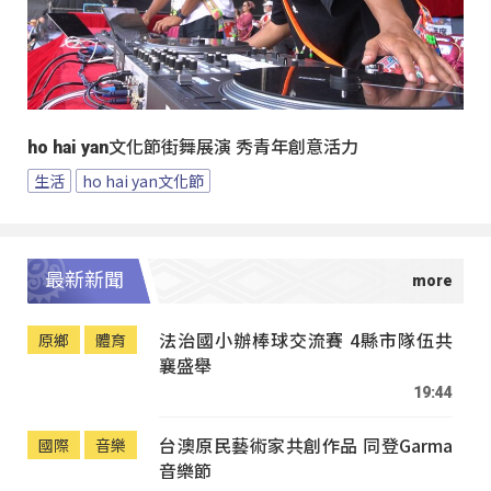
ho hai yan文化節街舞展演 秀青年創意活力
生活
ho hai yan文化節
最新新聞
法治國小辦棒球交流賽 4縣市隊伍共
原鄉
體育
襄盛舉
19:44
台澳原民藝術家共創作品 同登Garma
國際
音樂
音樂節