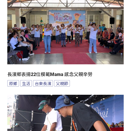
長濱鄉表揚22位模範Mama 感念父親辛勞
原鄉
生活
台東長濱
父親節