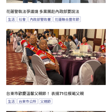
花蓮警執法爭議燒 多黨團赴內政部要說法
生活
社會
內政部警政署
花蓮聯合豐年節
台東市歡慶溫馨父親節！ 表揚71位模範父親
生活
台東市公所
父親節