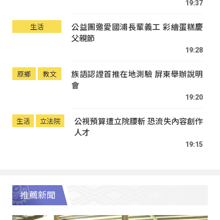
19:37
公益團邀愛國浦長輩義工 彩繪蛋糕慶
生活
父親節
19:28
族語認證首推在地測驗 屏東舉辦說明
原鄉
教文
會
19:20
公視預算遭立院腰斬 恐流失內容創作
生活
立法院
人才
19:15
推薦新聞