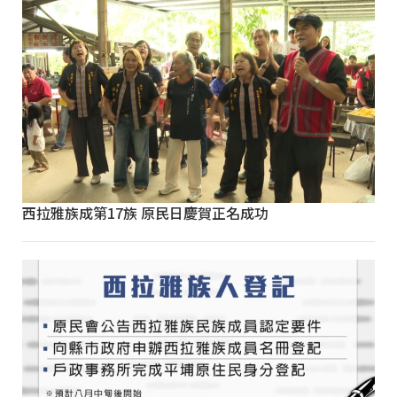
西拉雅族成第17族 原民日慶賀正名成功