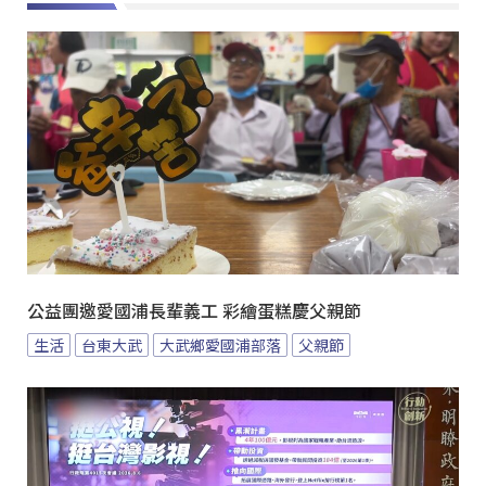
公益團邀愛國浦長輩義工 彩繪蛋糕慶父親節
生活
台東大武
大武鄉愛國浦部落
父親節