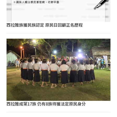
西拉雅族獲民族認定 原民日回顧正名歷程
西拉雅成第17族 仍有8族待獲法定原民身分