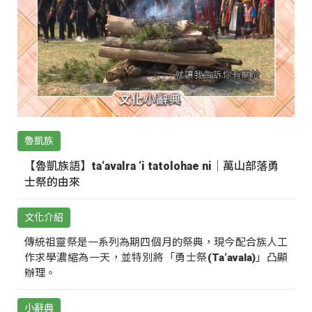
魯凱族
【魯凱族語】ta‘avalra ‘i tatolohae ni｜萬山部落勇
士祭的由來
文化介紹
傳統祖靈祭是一系列為期四個月的祭典，現今配合族人工
作求學濃縮為一天，並特別將「勇士祭(Ta‘avala)」凸顯
辦理。
小辭典