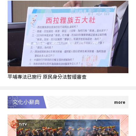
平埔專法已施行 原民身分法暫緩審查
文化小辭典