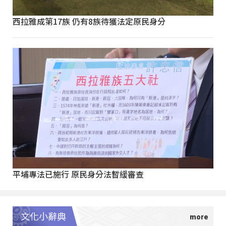
西拉雅成第17族 仍有8族待獲法定原民身分
平埔專法已施行 原民身分法暫緩審查
文化小辭典