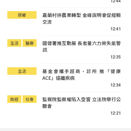
12:44
嘉蘭村拚農業轉型 金峰說明會促經驗
原鄉
交流
12:41
國健署推互動展 長者量六力揪失能警
生活
醫療
訊
12:35
基金會攜手超商、診所 推「健康
生活
ACE」遠離疾病
12:34
監察院監察權陷入空窗 立法院舉行公
政經
社會
聽會
12:21