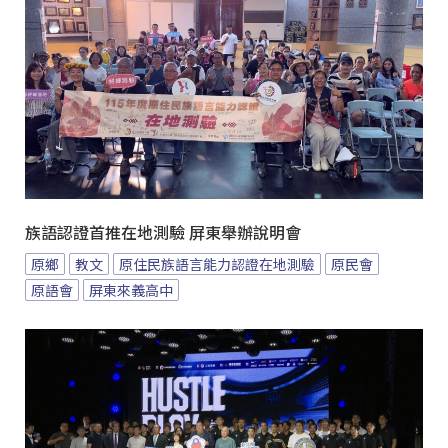
族語認證首推在地測驗 屏東舉辦說明會
原鄉
教文
原住民族語言能力認證在地測驗
原民會
原語會
屏東來義高中