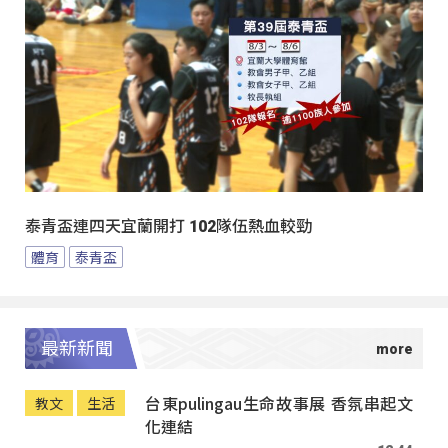
泰青盃連四天宜蘭開打 102隊伍熱血較勁
體育
泰青盃
最新新聞
台東pulingau生命故事展 香氛串起文
教文
生活
化連結