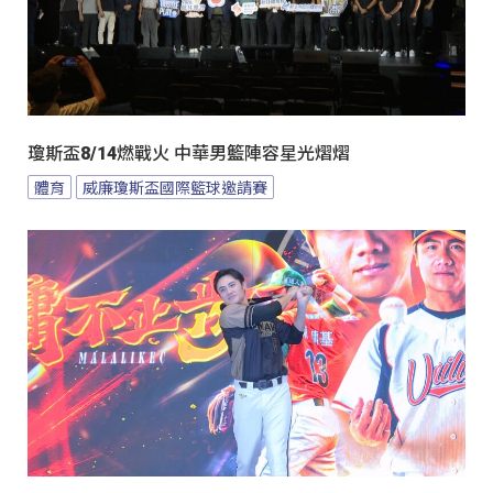
瓊斯盃8/14燃戰火 中華男籃陣容星光熠熠
體育
威廉瓊斯盃國際籃球邀請賽