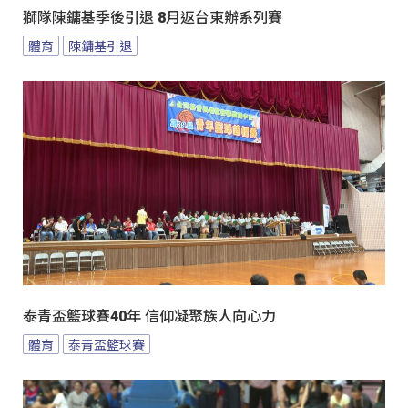
獅隊陳鏞基季後引退 8月返台東辦系列賽
體育
陳鏞基引退
泰青盃籃球賽40年 信仰凝聚族人向心力
體育
泰青盃籃球賽