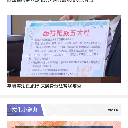
平埔專法已施行 原民身分法暫緩審查
文化小辭典