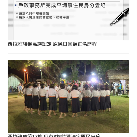
西拉雅族獲民族認定 原民日回顧正名歷程
西拉雅成第17族 仍有8族待獲法定原民身分