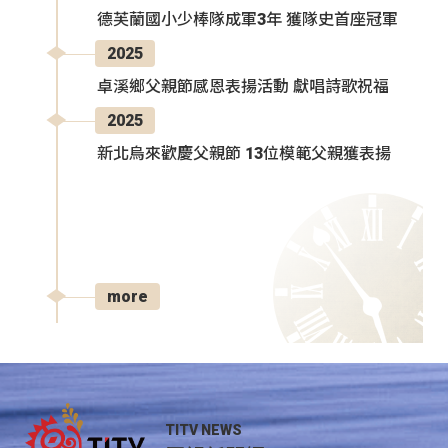
德芙蘭國小少棒隊成軍3年 獲隊史首座冠軍
2025
卓溪鄉父親節感恩表揚活動 獻唱詩歌祝福
2025
新北烏來歡慶父親節 13位模範父親獲表揚
more
TITV NEWS