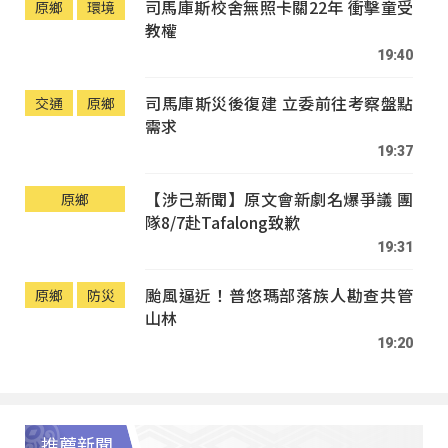
司馬庫斯校舍無照卡關22年 衝擊童受
原鄉
環境
教權
19:40
司馬庫斯災後復建 立委前往考察盤點
交通
原鄉
需求
19:37
【涉己新聞】原文會新劇名爆爭議 團
原鄉
隊8/7赴Tafalong致歉
19:31
颱風逼近！普悠瑪部落族人勘查共管
原鄉
防災
山林
19:20
推薦新聞