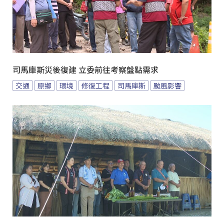
司馬庫斯災後復建 立委前往考察盤點需求
交通
原鄉
環境
修復工程
司馬庫斯
颱風影響