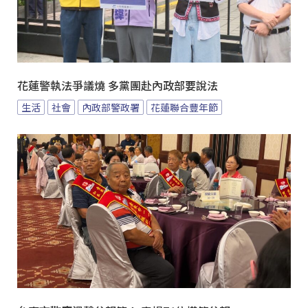
花蓮警執法爭議燒 多黨團赴內政部要說法
生活
社會
內政部警政署
花蓮聯合豐年節