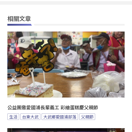
相關文章
公益團邀愛國浦長輩義工 彩繪蛋糕慶父親節
生活
台東大武
大武鄉愛國浦部落
父親節