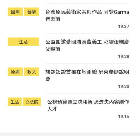
台澳原民藝術家共創作品 同登Garma
國際
音樂
音樂節
19:37
公益團邀愛國浦長輩義工 彩繪蛋糕慶
生活
父親節
19:28
族語認證首推在地測驗 屏東舉辦說明
原鄉
教文
會
19:20
公視預算遭立院腰斬 恐流失內容創作
生活
立法院
人才
19:15