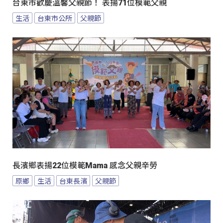
台東市歡慶溫馨父親節！ 表揚71位模範父親
生活
台東市公所
父親節
長濱鄉表揚22位模範Mama 感念父親辛勞
原鄉
生活
台東長濱
父親節