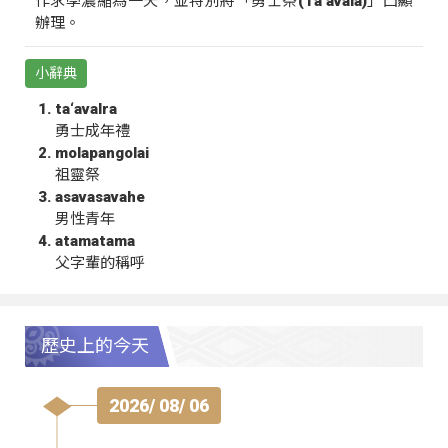
作求學濃縮為一天，並特別將「勇士祭(Ta‘avala)」凸顯
辦理。
小辭典
ta‘avalra
勇士成年禮
molapangolai
祖靈祭
asavasavahe
男性青年
atamatama
父字輩的稱呼
歷史上的今天
2026/ 08/ 06