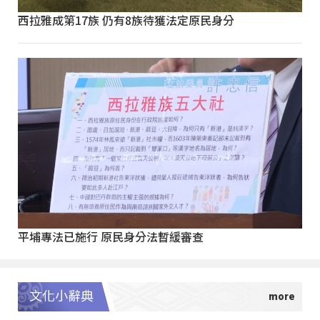
西拉雅成第17族 仍有8族待獲法定原民身分
平埔專法已施行 原民身分法暫緩審查
文化小辭典