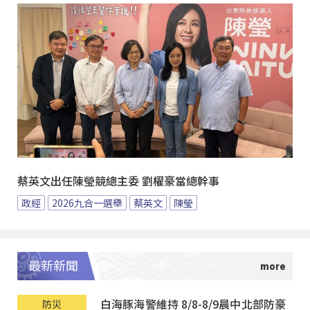
蔡英文出任陳瑩競總主委 劉櫂豪當總幹事
政經
2026九合一選舉
蔡英文
陳瑩
最新新聞
白海豚海警維持 8/8-8/9晨中北部防豪
防災