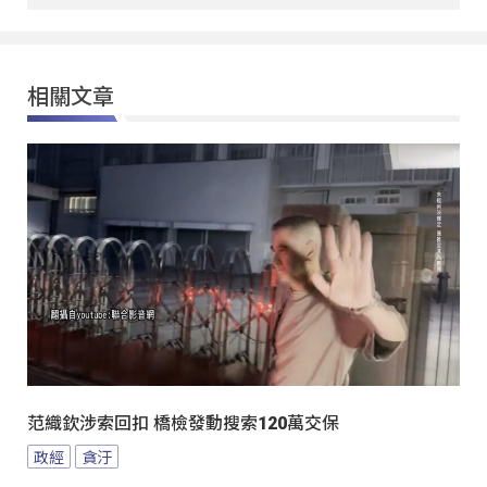
相關文章
范織欽涉索回扣 橋檢發動搜索120萬交保
政經
貪汙