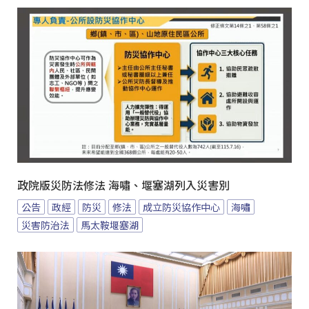
政院版災防法修法 海嘯、堰塞湖列入災害別
公告
政經
防災
修法
成立防災協作中心
海嘯
災害防治法
馬太鞍堰塞湖