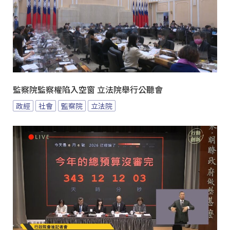
監察院監察權陷入空窗 立法院舉行公聽會
政經
社會
監察院
立法院