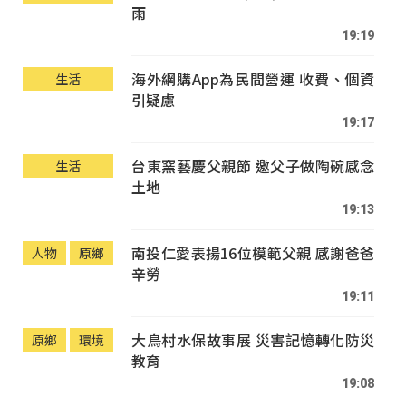
雨
19:19
海外網購App為民間營運 收費、個資
生活
引疑慮
19:17
台東窯藝慶父親節 邀父子做陶碗感念
生活
土地
19:13
南投仁愛表揚16位模範父親 感謝爸爸
人物
原鄉
辛勞
19:11
大鳥村水保故事展 災害記憶轉化防災
原鄉
環境
教育
19:08