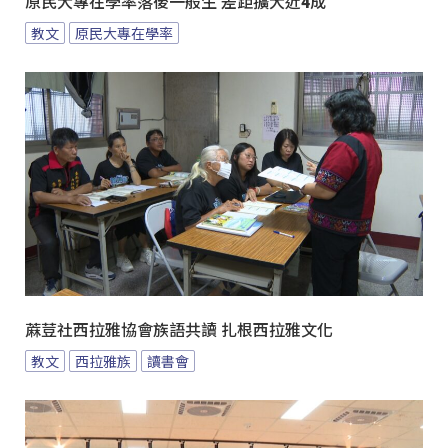
原民大專在學率落後一般生 差距擴大近4成
教文
原民大專在學率
蔴荳社西拉雅協會族語共讀 扎根西拉雅文化
教文
西拉雅族
讀書會