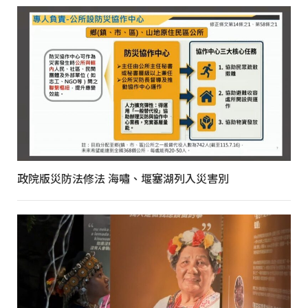
政院版災防法修法 海嘯、堰塞湖列入災害別