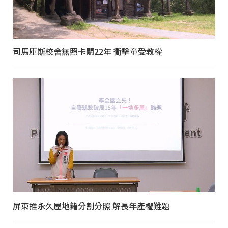
司馬庫斯校舍無照卡關22年 衝擊童受教權
屏東推永久屋地籍分割分照 解長年產權難題