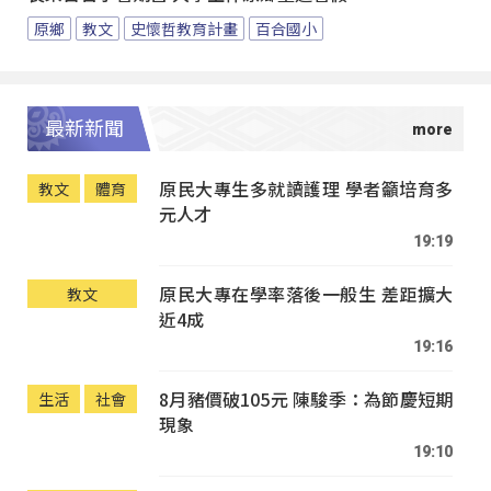
原鄉
教文
史懷哲教育計畫
百合國小
最新新聞
原民大專生多就讀護理 學者籲培育多
教文
體育
元人才
19:19
原民大專在學率落後一般生 差距擴大
教文
近4成
19:16
8月豬價破105元 陳駿季：為節慶短期
生活
社會
現象
19:10