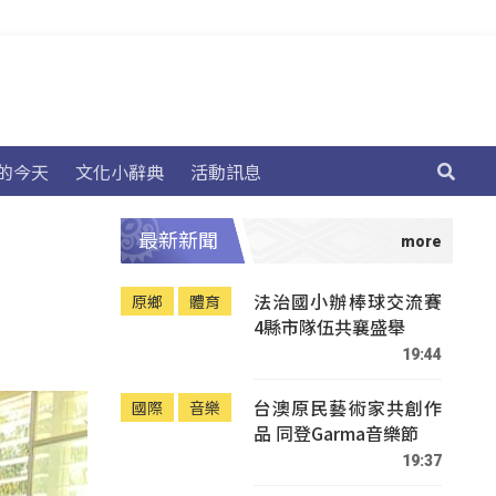
的今天
文化小辭典
活動訊息
最新新聞
法治國小辦棒球交流賽
原鄉
體育
4縣市隊伍共襄盛舉
19:44
台澳原民藝術家共創作
國際
音樂
品 同登Garma音樂節
19:37