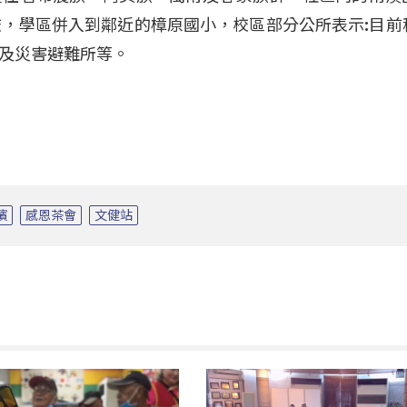
校，學區併入到鄰近的樟原國小，校區部分公所表示:目前
及災害避難所等。
濱
感恩茶會
文健站