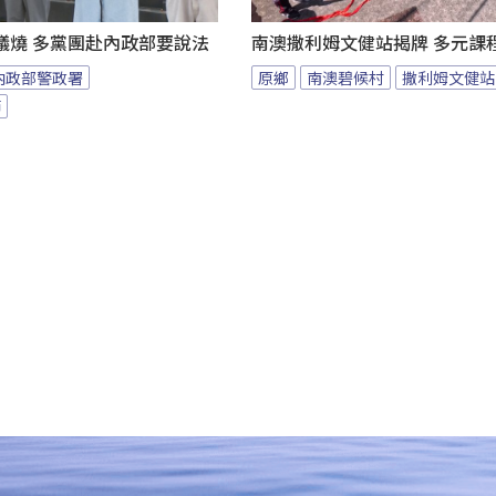
議燒 多黨團赴內政部要說法
南澳撒利姆文健站揭牌 多元課
內政部警政署
原鄉
南澳碧候村
撒利姆文健站
節