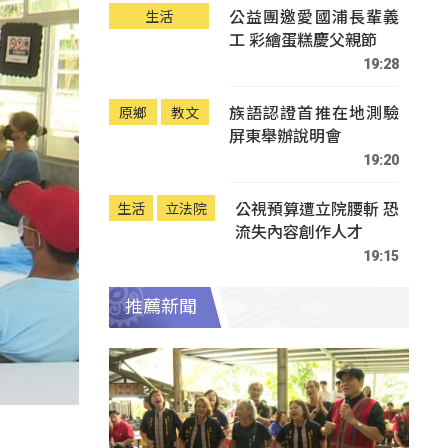
公益團邀愛國浦長輩義
生活
工 彩繪蛋糕慶父親節
19:28
族語認證首推在地測驗
原鄉
教文
屏東舉辦說明會
19:20
公視預算遭立院腰斬 恐
生活
立法院
流失內容創作人才
19:15
推薦新聞