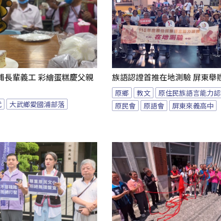
浦長輩義工 彩繪蛋糕慶父親
族語認證首推在地測驗 屏東舉
原鄉
教文
原住民族語言能力認
武
大武鄉愛國浦部落
原民會
原語會
屏東來義高中