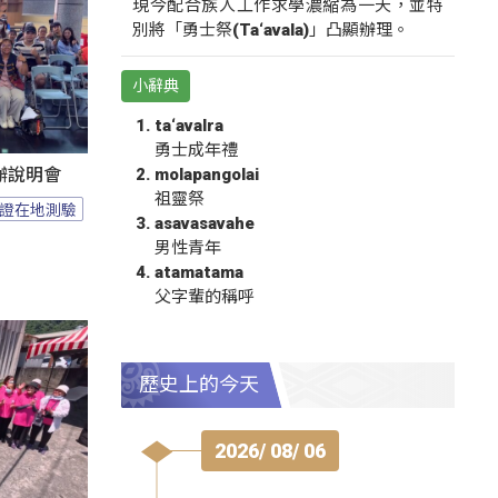
現今配合族人工作求學濃縮為一天，並特
別將「勇士祭(Ta‘avala)」凸顯辦理。
小辭典
ta‘avalra
勇士成年禮
molapangolai
辦說明會
祖靈祭
證在地測驗
asavasavahe
男性青年
atamatama
父字輩的稱呼
歷史上的今天
2026/ 08/ 06