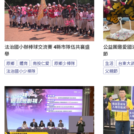
法治國小辦棒球交流賽 4縣市隊伍共襄盛
公益團邀愛國
舉
節
原鄉
體育
南投仁愛
原鄉少棒隊
生活
台東大
法治國小少棒隊
父親節