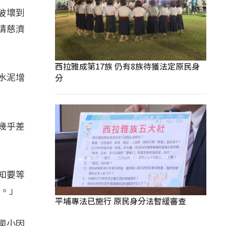
破壞到
請慈濟
西拉雅成第17族 仍有8族待獲法定原民身
分
水泥增
幾乎差
不知要等
好。」
平埔專法已施行 原民身分法暫緩審查
國小因