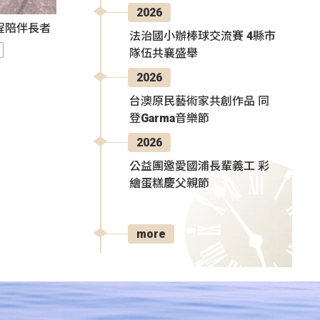
2026
程陪伴長者
法治國小辦棒球交流賽 4縣市
隊伍共襄盛舉
2026
台澳原民藝術家共創作品 同
登Garma音樂節
2026
公益團邀愛國浦長輩義工 彩
繪蛋糕慶父親節
more