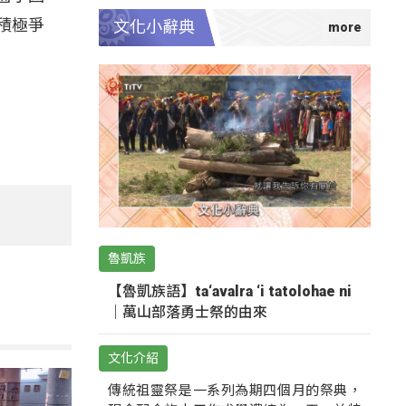
積極爭
文化小辭典
魯凱族
【魯凱族語】ta‘avalra ‘i tatolohae ni
｜萬山部落勇士祭的由來
文化介紹
傳統祖靈祭是一系列為期四個月的祭典，