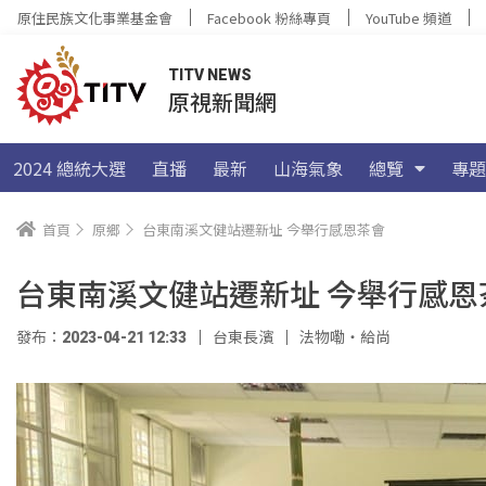
原住民族文化事業基金會
Facebook 粉絲專頁
YouTube 頻道
TITV NEWS
原視新聞網
2024 總統大選
直播
最新
山海氣象
總覽
專題
首頁
原鄉
台東南溪文健站遷新址 今舉行感恩茶會
台東南溪文健站遷新址 今舉行感恩
發布：2023-04-21 12:33
台東長濱
法物嘞‧給尚