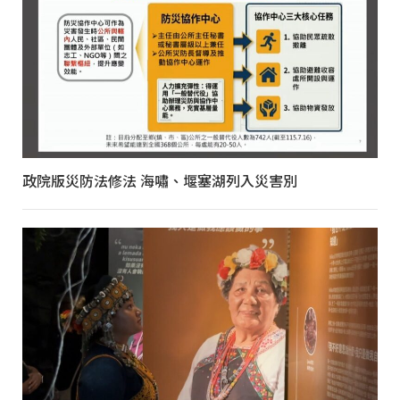
政院版災防法修法 海嘯、堰塞湖列入災害別