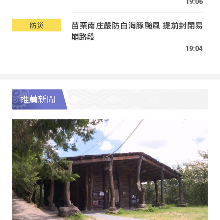
19:06
苗栗南庄嚴防白海豚颱風 提前封閉易
防災
崩路段
19:04
推薦新聞