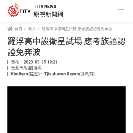
TITV NEWS
原視新聞網
首頁
教文
羅浮高中設衛星試場 應考族語認證免奔波
羅浮高中設衛星試場 應考族語認
證免奔波
發布：2023-03-15 19:21
台北市/桃園復興
Kimliyan(陸萱)
、
Tjivuluwan Rayan(孫政賢)