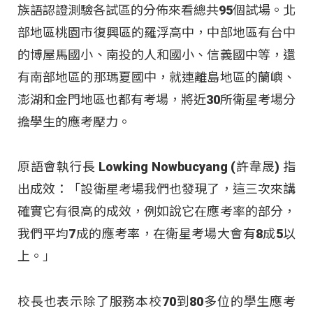
族語認證測驗各試區的分佈來看總共95個試場。北
部地區桃園市復興區的羅浮高中，中部地區有台中
的博屋馬國小、南投的人和國小、信義國中等，還
有南部地區的那瑪夏國中，就連離島地區的蘭嶼、
澎湖和金門地區也都有考場，將近30所衛星考場分
擔學生的應考壓力。
原語會執行長 Lowking Nowbucyang (許韋晟) 指
出成效：「設衛星考場我們也發現了，這三次來講
確實它有很高的成效，例如說它在應考率的部分，
我們平均7成的應考率，在衛星考場大會有8成5以
上。」
校長也表示除了服務本校70到80多位的學生應考