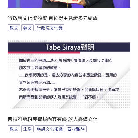
行政院文化獎頒獎 百位得主見證多元綻放
教文
藝文
行政院文化獎
西拉雅語粉專遭疑內容有誤 族人憂傷文化
教文
生活
族語文化知識
西拉雅族