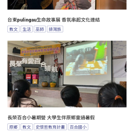
台東pulingau生命故事展 香氛串起文化連結
教文
生活
巫師
排灣族
長榮百合小暑期營 大學生伴原鄉童過暑假
原鄉
教文
史懷哲教育計畫
百合國小