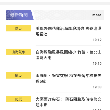
最新新聞
颱風外圍花蓮沿海風浪增強 鹽寮漁港
防災
現長浪
19:12
白海豚颱風暴風圈縮小 竹苗、台北山
山海氣象
區防大雨
19:10
兩颱風、猴害夾擊 梅花部落甜柿損失
風災
近6成
19:08
大豪雨炸尖石！ 落石阻路及時搶修交
防災
通未斷