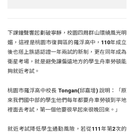
下課鐘聲響起劃破寧靜，校園四周群山環繞風光明
媚，這裡是桃園市復興區的羅浮高中，110年成立
後也搭上族語認證一年兩試的新制，更在同年成為
衛星考場，就是避免讓偏遠地方的學生舟車勞頓能
夠就近考試。
桃園市羅浮高中校長 Tongan(邱嘉增) 說明：「原
來我們國中部的學生他們每年都要舟車勞頓到平地
裡面去考試，第一個他要很早起來很晚回來。」
就近考試降低學生通勤風險，若從111年第2次的