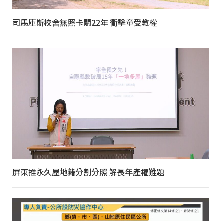
司馬庫斯校舍無照卡關22年 衝擊童受教權
屏東推永久屋地籍分割分照 解長年產權難題