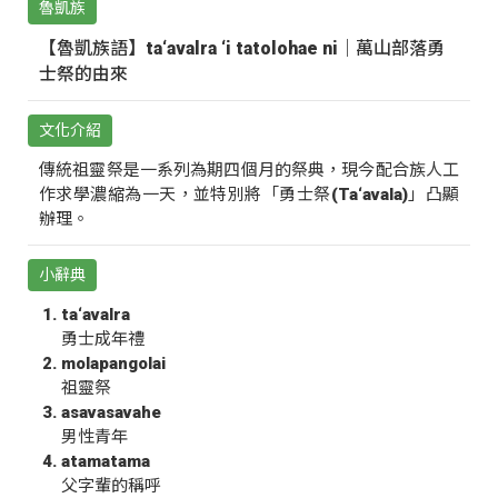
魯凱族
【魯凱族語】ta‘avalra ‘i tatolohae ni｜萬山部落勇
士祭的由來
文化介紹
傳統祖靈祭是一系列為期四個月的祭典，現今配合族人工
作求學濃縮為一天，並特別將「勇士祭(Ta‘avala)」凸顯
辦理。
小辭典
ta‘avalra
勇士成年禮
molapangolai
祖靈祭
asavasavahe
男性青年
atamatama
父字輩的稱呼