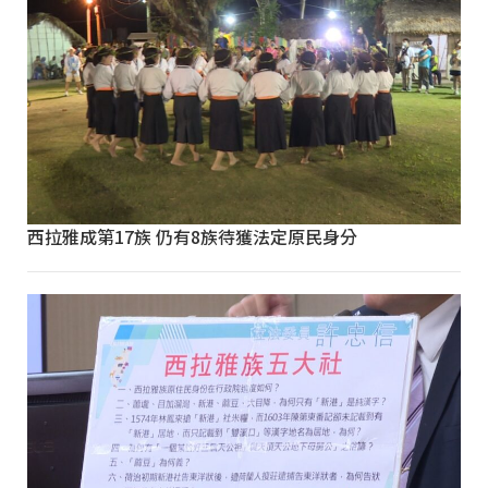
西拉雅成第17族 仍有8族待獲法定原民身分