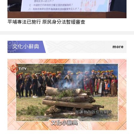
平埔專法已施行 原民身分法暫緩審查
文化小辭典