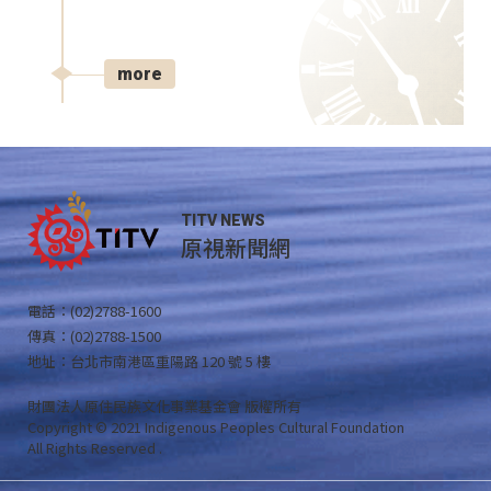
more
TITV NEWS
原視新聞網
電話：(02)2788-1600
傳真：(02)2788-1500
地址：台北市南港區重陽路 120 號 5 樓
財團法人原住民族文化事業基金會 版權所有
Copyright © 2021 Indigenous Peoples Cultural Foundation
All Rights Reserved .