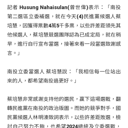
記者 Husung Nahaisulan(曾世偉)表示：「南投
第二選區立委補選，就在今天(4)民進黨候選人蔡
培慧，因獲得票數4萬5千多票，以些許差距領先其
他候選人，蔡培慧競選團隊認為已成定局，就在稍
早，進行自行宣布當選，接著來看一段當選致謝感
言。」
南投立委當選人 蔡培慧說：「我相信每一位站出
來的人，都希望南投過更好。」
蔡培慧非常感謝支持他的選民，贏下這場選戰，翻
轉民進黨在南投的政治版圖。而她的競爭對手，國
民黨候選人林明溱致詞表示，以些許差距敗選，檢
討自己努力不夠，也希望2024總統及立委選戰，