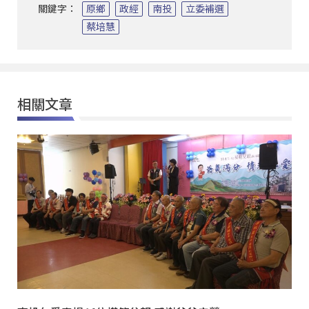
關鍵字：
原鄉
政經
南投
立委補選
蔡培慧
相關文章