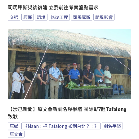
司馬庫斯災後復建 立委前往考察盤點需求
交通
原鄉
環境
修復工程
司馬庫斯
颱風影響
【涉己新聞】原文會新劇名爆爭議 團隊8/7赴Tafalong
致歉
原鄉
《Maan！把 Tafalong 搬到台北？！》
劇名爭議
原文會