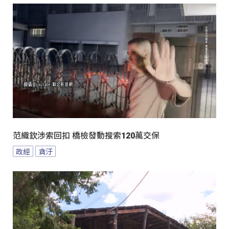
范織欽涉索回扣 橋檢發動搜索120萬交保
政經
貪汙