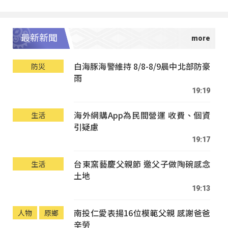
最新新聞
白海豚海警維持 8/8-8/9晨中北部防豪
防災
雨
19:19
海外網購App為民間營運 收費、個資
生活
引疑慮
19:17
台東窯藝慶父親節 邀父子做陶碗感念
生活
土地
19:13
南投仁愛表揚16位模範父親 感謝爸爸
人物
原鄉
辛勞