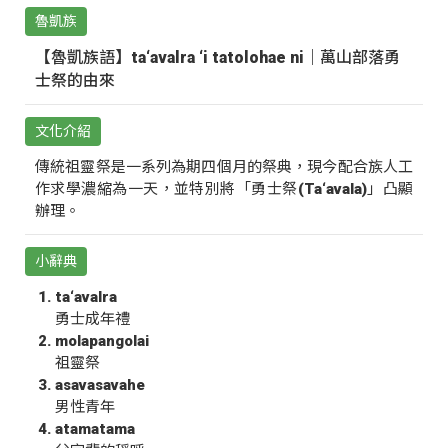
魯凱族
【魯凱族語】ta‘avalra ‘i tatolohae ni｜萬山部落勇
士祭的由來
文化介紹
傳統祖靈祭是一系列為期四個月的祭典，現今配合族人工
作求學濃縮為一天，並特別將「勇士祭(Ta‘avala)」凸顯
辦理。
小辭典
ta‘avalra
勇士成年禮
molapangolai
祖靈祭
asavasavahe
男性青年
atamatama