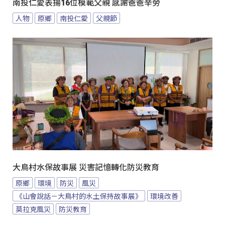
南投仁愛表揚16位模範父親 感謝爸爸辛勞
人物
原鄉
南投仁愛
父親節
大鳥村水保故事展 災害記憶轉化防災教育
原鄉
環境
防災
風災
《山會說話－大鳥村的水土保持故事展》
環境改善
莫拉克風災
防災教育