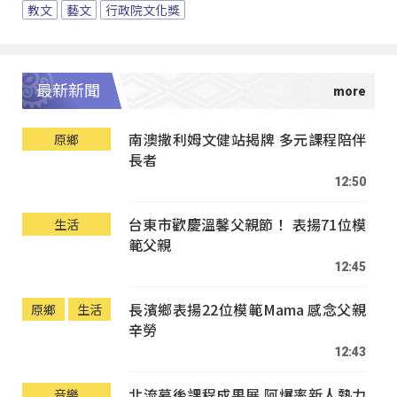
教文
藝文
行政院文化獎
最新新聞
南澳撒利姆文健站揭牌 多元課程陪伴
原鄉
長者
12:50
台東市歡慶溫馨父親節！ 表揚71位模
生活
範父親
12:45
長濱鄉表揚22位模範Mama 感念父親
原鄉
生活
辛勞
12:43
北流幕後課程成果展 阿爆率新人熱力
音樂