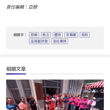
責任編輯：亞朗
關鍵字：
原鄉
教文
體育
來義鄉
南和
品格籃球營
茁壯團隊
相關文章