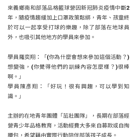
來義鄉南和部落品格籃球營因新冠肺炎疫情中斷2
年，隨疫情趨緩加上口罩政策鬆綁，青年、孩童終
於可以一起享受打球的樂趣，除了部落在地球員
外，也吸引其他地方的學員來參加。
學員羅奕翔：「(你為什麼會想來參加這個活動？)
想變強，(你覺得他們的訓練內容怎麼樣？)很棒
啊。」
學員陳彥翔：「好玩！很有興趣，可以學到知
識。」
主辦的在地青年團體「茁壯團隊」，長期在部落經
營青少年品格教育，活動經費大多來自募款或自掏
腰包，希望藉由實際行動陪伴部落孩子成長。