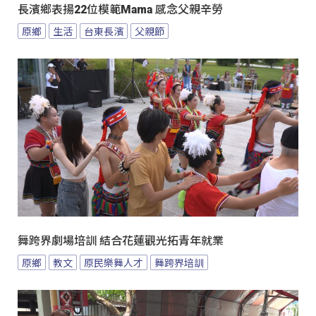
長濱鄉表揚22位模範Mama 感念父親辛勞
原鄉
生活
台東長濱
父親節
舞跨界劇場培訓 結合花蓮觀光拓青年就業
原鄉
教文
原民樂舞人才
舞跨界培訓