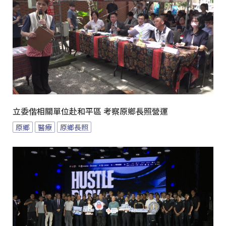
立委偕相關單位赴和平區 考察原鄉長照營運
原鄉
醫療
原鄉長照