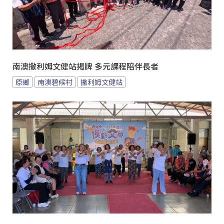
南澳撒利姆文健站揭牌 多元課程陪伴長者
原鄉
南澳碧候村
撒利姆文健站