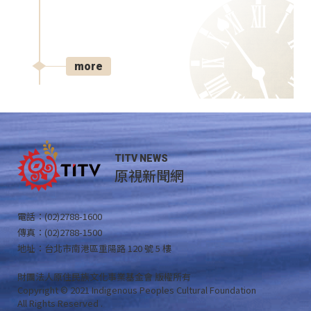
more
TITV NEWS
原視新聞網
電話：(02)2788-1600
傳真：(02)2788-1500
地址：台北市南港區重陽路 120 號 5 樓
財團法人原住民族文化事業基金會 版權所有
Copyright © 2021 Indigenous Peoples Cultural Foundation
All Rights Reserved .