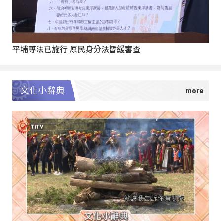
平埔專法已施行 原民身分法暫緩審查
文化小辭典