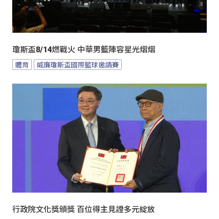
瓊斯盃8/14燃戰火 中華男籃陣容星光熠熠
體育
威廉瓊斯盃國際籃球邀請賽
行政院文化獎頒獎 百位得主見證多元綻放