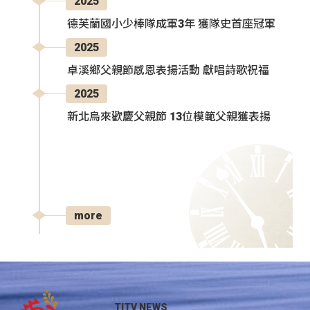
2025
德芙蘭國小少棒隊成軍3年 獲隊史首座冠軍
2025
卓溪鄉父親節感恩表揚活動 獻唱詩歌祝福
2025
新北烏來歡慶父親節 13位模範父親獲表揚
more
TITV NEWS