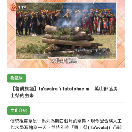
魯凱族
【魯凱族語】ta‘avalra ‘i tatolohae ni｜萬山部落勇
士祭的由來
文化介紹
傳統祖靈祭是一系列為期四個月的祭典，現今配合族人工
作求學濃縮為一天，並特別將「勇士祭(Ta‘avala)」凸顯