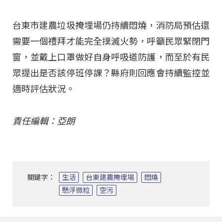
台東市建農垃圾掩埋場仍持續悶燒，消防局預估還
需要一個禮拜才能完全撲滅火勢，呼籲民眾緊閉門
窗，並戴上口罩做好自身呼吸道防護，而至於有民
眾提出是否該停班停課？縣府則回應會持續監控並
適時評估狀況。
責任編輯：亞朗
關鍵字：
生活
台東建農掩埋場
悶燒
懸浮微粒
空污