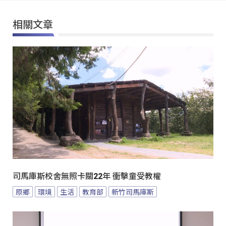
相關文章
司馬庫斯校舍無照卡關22年 衝擊童受教權
原鄉
環境
生活
教育部
新竹司馬庫斯