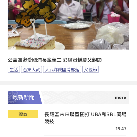
公益團邀愛國浦長輩義工 彩繪蛋糕慶父親節
生活
台東大武
大武鄉愛國浦部落
父親節
最新新聞
長耀盃未來聯盟開打 UBA和SBL同場
體育
競技
19:47