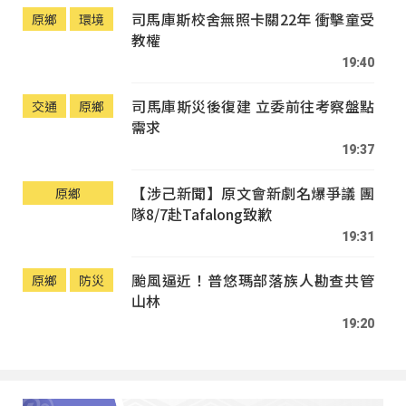
司馬庫斯校舍無照卡關22年 衝擊童受
原鄉
環境
教權
19:40
司馬庫斯災後復建 立委前往考察盤點
交通
原鄉
需求
19:37
【涉己新聞】原文會新劇名爆爭議 團
原鄉
隊8/7赴Tafalong致歉
19:31
颱風逼近！普悠瑪部落族人勘查共管
原鄉
防災
山林
19:20