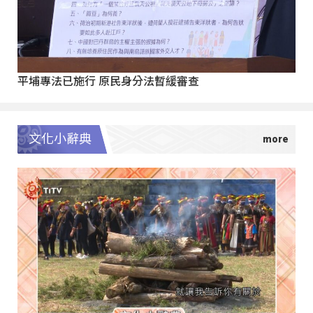
平埔專法已施行 原民身分法暫緩審查
文化小辭典