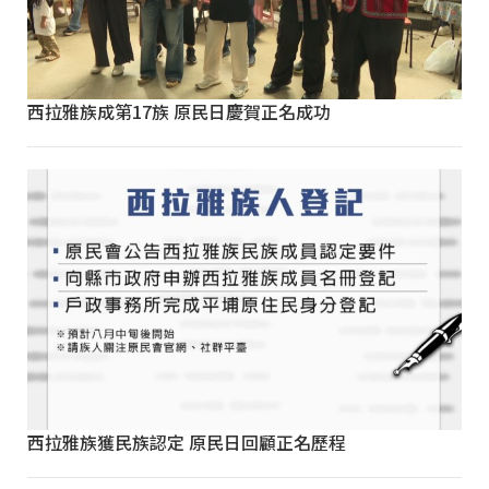
西拉雅族成第17族 原民日慶賀正名成功
西拉雅族獲民族認定 原民日回顧正名歷程