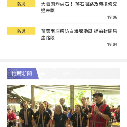
大豪雨炸尖石！ 落石阻路及時搶修交
防災
通未斷
19:06
苗栗南庄嚴防白海豚颱風 提前封閉易
防災
崩路段
19:04
推薦新聞