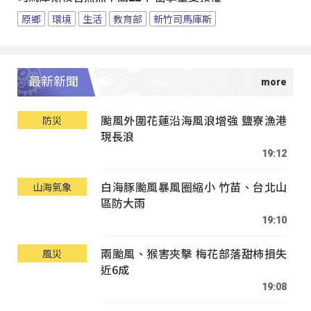
原鄉
環境
生活
教育部
新竹司馬庫斯
最新新聞
颱風外圍花蓮沿海風浪增強 鹽寮漁港
防災
現長浪
19:12
白海豚颱風暴風圈縮小 竹苗、台北山
山海氣象
區防大雨
19:10
兩颱風、猴害夾擊 梅花部落甜柿損失
風災
近6成
19:08