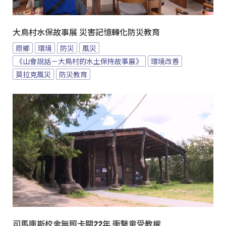
大鳥村水保故事展 災害記憶轉化防災教育
原鄉
環境
防災
風災
《山會說話－大鳥村的水土保持故事展》
環境改善
莫拉克風災
防災教育
司馬庫斯校舍無照卡關22年 衝擊童受教權