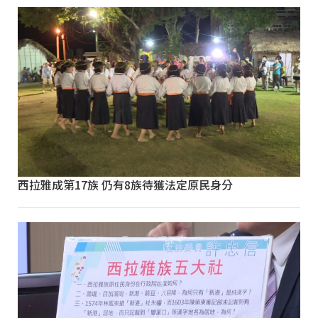
西拉雅成第17族 仍有8族待獲法定原民身分