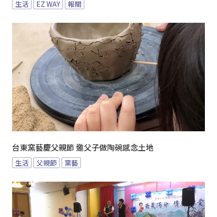
生活
EZ WAY
報關
台東窯藝慶父親節 邀父子做陶碗感念土地
生活
父親節
窯藝