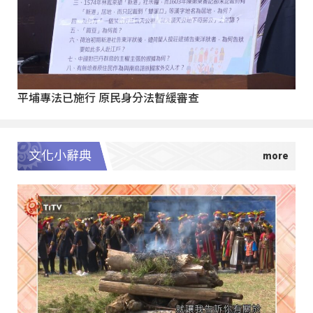
平埔專法已施行 原民身分法暫緩審查
文化小辭典