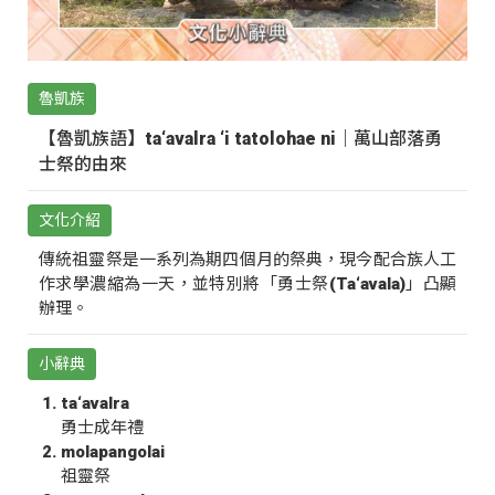
魯凱族
【魯凱族語】ta‘avalra ‘i tatolohae ni｜萬山部落勇
士祭的由來
文化介紹
傳統祖靈祭是一系列為期四個月的祭典，現今配合族人工
作求學濃縮為一天，並特別將「勇士祭(Ta‘avala)」凸顯
辦理。
小辭典
ta‘avalra
勇士成年禮
molapangolai
祖靈祭