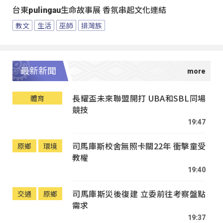
台東pulingau生命故事展 香氛串起文化連結
教文
生活
巫師
排灣族
最新新聞
長耀盃未來聯盟開打 UBA和SBL同場
體育
競技
19:47
司馬庫斯校舍無照卡關22年 衝擊童受
原鄉
環境
教權
19:40
司馬庫斯災後復建 立委前往考察盤點
交通
原鄉
需求
19:37