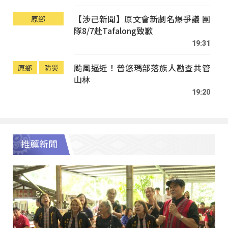
【涉己新聞】原文會新劇名爆爭議 團
原鄉
隊8/7赴Tafalong致歉
19:31
颱風逼近！普悠瑪部落族人勘查共管
原鄉
防災
山林
19:20
推薦新聞