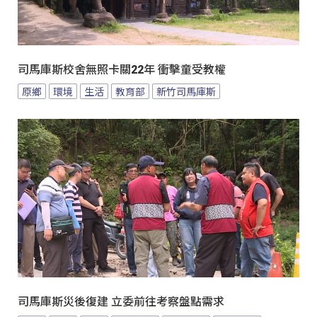
司馬庫斯校舍無照卡關22年 衝擊童受教權
原鄉
環境
生活
教育部
新竹司馬庫斯
司馬庫斯災後復建 立委前往考察盤點需求