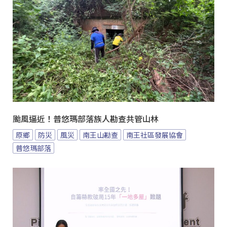
颱風逼近！普悠瑪部落族人勘查共管山林
原鄉
防災
風災
南王山勘查
南王社區發展協會
普悠瑪部落