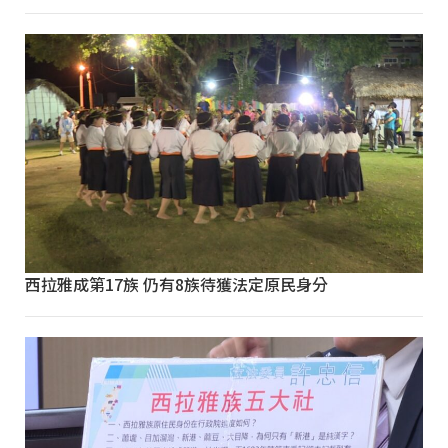
西拉雅成第17族 仍有8族待獲法定原民身分