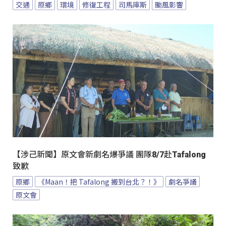
交通
原鄉
環境
修復工程
司馬庫斯
颱風影響
【涉己新聞】原文會新劇名爆爭議 團隊8/7赴Tafalong
致歉
原鄉
《Maan！把 Tafalong 搬到台北？！》
劇名爭議
原文會