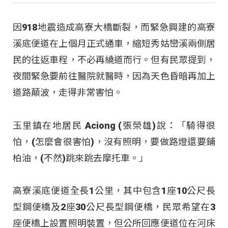
因918地震造成高寮大橋斷裂，而緊急興建的高寮
溪底便道在上個月正式通車，縮短秀姑巒溪兩側居
民的往返車程，不必再繞道而行。但有民眾提到，
夜間緊急要前往醫院就醫時，因為天色昏暗再加上
道路顛波，走得非常害怕。
玉里鎮在地居民 Aciong (張榮雄)說：「騎得很
怕，(怎麼會很害怕)，沒有照明，要做路燈還要鋪
柏油，(不然)跳來跳去摩托車。」
高寮溪底便道全長1公里，其中包含1座10公尺長
型鋼便橋及2座30公尺長型鋼便橋，民眾希望在3
座便橋上設置照明裝置，但公所回應便道位在河床