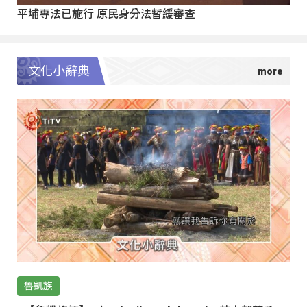
平埔專法已施行 原民身分法暫緩審查
文化小辭典
魯凱族