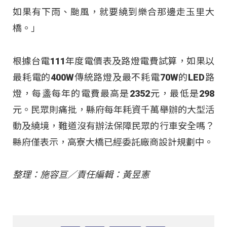
如果有下雨、颱風，就要繞到樂合那邊走玉里大
橋。」
根據台電111年度電價表及路燈電費試算，如果以
最耗電的400W傳統路燈及最不耗電70W的LED路
燈，每盞每年的電費最高是2352元，最低是298
元。民眾則痛批，縣府每年耗資千萬舉辦的大型活
動及繞境，難道沒有辦法保障民眾的行車安全嗎？
縣府僅表示，高寮大橋已經委託廠商設計規劃中。
整理：施容亘／責任編輯：黃昱憲