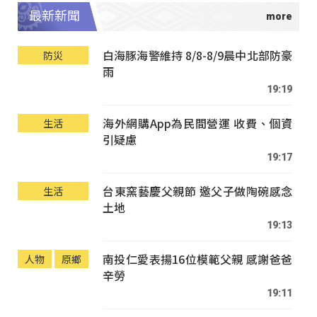
最新新聞
白海豚海警維持 8/8-8/9晨中北部防豪
防災
雨
19:19
海外網購App為民間營運 收費、個資
生活
引疑慮
19:17
台東窯藝慶父親節 邀父子做陶碗感念
生活
土地
19:13
南投仁愛表揚16位模範父親 感謝爸爸
人物
原鄉
辛勞
19:11