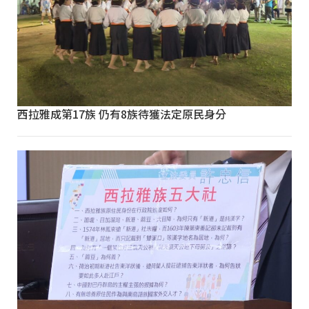
西拉雅成第17族 仍有8族待獲法定原民身分