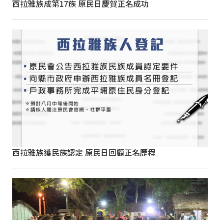
西拉雅族成第17族 原民日慶賀正名成功
西拉雅族獲民族認定 原民日回顧正名歷程