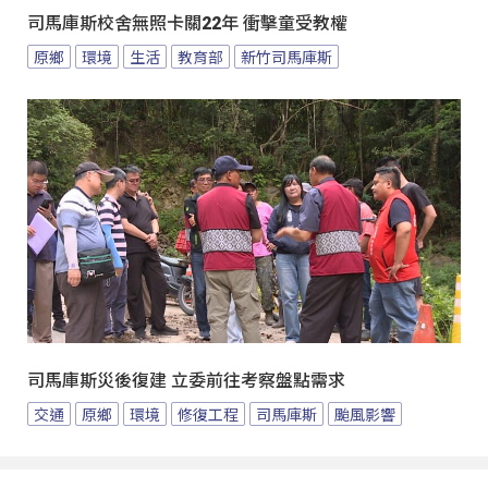
司馬庫斯校舍無照卡關22年 衝擊童受教權
原鄉
環境
生活
教育部
新竹司馬庫斯
司馬庫斯災後復建 立委前往考察盤點需求
交通
原鄉
環境
修復工程
司馬庫斯
颱風影響