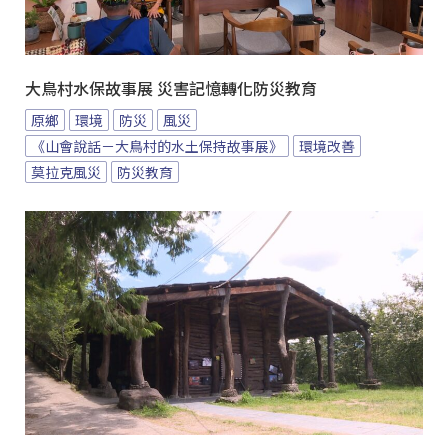
大鳥村水保故事展 災害記憶轉化防災教育
原鄉
環境
防災
風災
《山會說話－大鳥村的水土保持故事展》
環境改善
莫拉克風災
防災教育