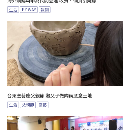
海外網購App為民間營運 收費、個資引疑慮
生活
EZ WAY
報關
台東窯藝慶父親節 邀父子做陶碗感念土地
生活
父親節
窯藝