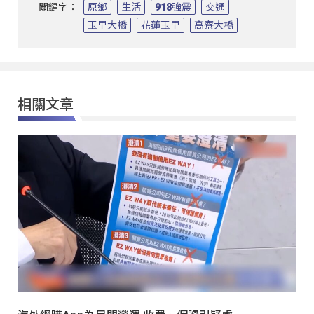
關鍵字：
原鄉
生活
918強震
交通
玉里大橋
花蓮玉里
高寮大橋
相關文章