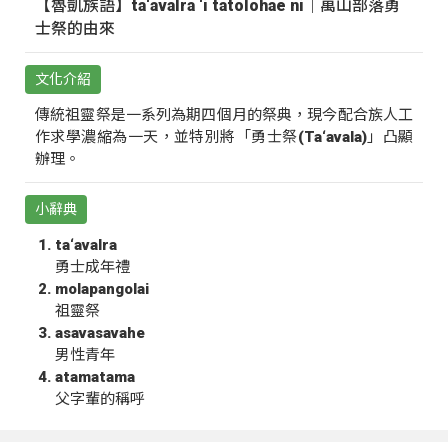
【魯凱族語】ta‘avalra ‘i tatolohae ni｜萬山部落勇
士祭的由來
文化介紹
傳統祖靈祭是一系列為期四個月的祭典，現今配合族人工
作求學濃縮為一天，並特別將「勇士祭(Ta‘avala)」凸顯
辦理。
小辭典
ta‘avalra
勇士成年禮
molapangolai
祖靈祭
asavasavahe
男性青年
atamatama
父字輩的稱呼