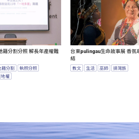
地籍分割分照 解長年產權難
台東pulingau生命故事展 香
結
地籍分割
執照分照
教文
生活
巫師
排灣族
產地權