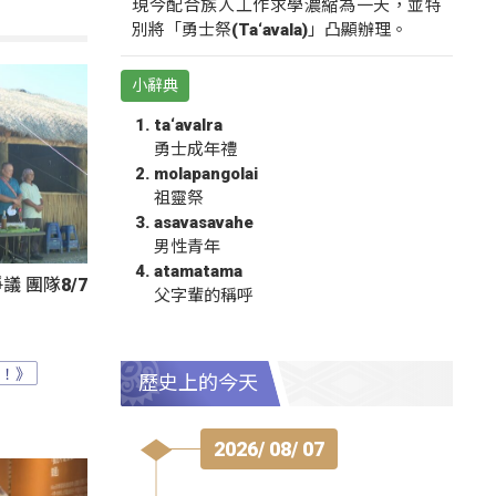
現今配合族人工作求學濃縮為一天，並特
別將「勇士祭(Ta‘avala)」凸顯辦理。
小辭典
ta‘avalra
勇士成年禮
molapangolai
祖靈祭
asavasavahe
男性青年
atamatama
 團隊8/7
父字輩的稱呼
？！》
歷史上的今天
2026/ 08/ 07