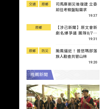
司馬庫斯災後復建 立委
交通
原鄉
前往考察盤點需求
19:37
【涉己新聞】原文會新
原鄉
劇名爆爭議 團隊8/7赴
Tafalong致歉
19:31
颱風逼近！普悠瑪部落
原鄉
防災
族人勘查共管山林
19:20
推薦新聞