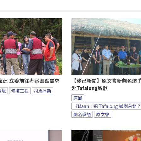
復建 立委前往考察盤點需求
【涉己新聞】原文會新劇名爆爭議
赴Tafalong致歉
環境
修復工程
司馬庫斯
原鄉
《Maan！把 Tafalong 搬到台北
劇名爭議
原文會