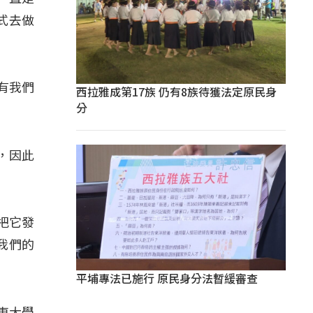
式去做
有我們
西拉雅成第17族 仍有8族待獲法定原民身
分
，因此
把它發
我們的
平埔專法已施行 原民身分法暫緩審查
東大學