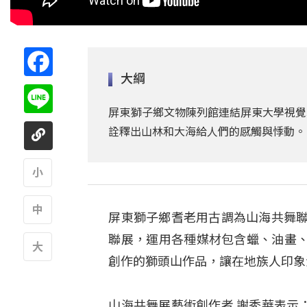
Facebook
大綱
Line
屏東獅子鄉文物陳列館連結屏東大學視覺
詮釋出山林和大海給人們的感觸與悸動。
A
屏東獅子鄉耆老用古調為山海共舞聯
A
聯展，運用各種媒材包含蠟、油畫
創作的獅頭山作品，讓在地族人印象
A
山海共舞展藝術創作者 謝秀華表示