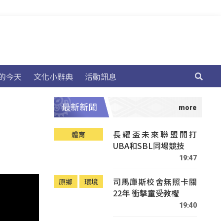
的今天
文化小辭典
活動訊息
最新新聞
長耀盃未來聯盟開打
體育
UBA和SBL同場競技
19:47
司馬庫斯校舍無照卡關
原鄉
環境
22年 衝擊童受教權
19:40