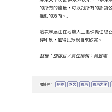
的所有的能量，可以跟所有的鄉鎮
推動的方向。」
這次聯展由在地族人王惠珠擔任總
粹印象，值得民眾親自來欣賞。
整理：施容亘／責任編輯：黃昱憲
關鍵字：
原鄉
教文
屏東
屏東大學