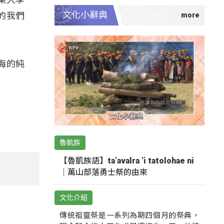
文化小辭典
的我們
海的純
魯凱族
【魯凱族語】ta‘avalra ‘i tatolohae ni
｜萬山部落勇士祭的由來
文化介紹
傳統祖靈祭是一系列為期四個月的祭典，