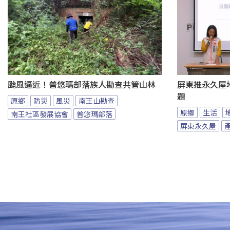
颱風逼近！普悠瑪部落族人勘查共管山林
屏東推永久屋
題
原鄉
防災
風災
南王山勘查
原鄉
生活
南王社區發展協會
普悠瑪部落
屏東永久屋