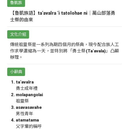
魯凱族
【魯凱族語】ta‘avalra ‘i tatolohae ni｜萬山部落勇
士祭的由來
文化介紹
傳統祖靈祭是一系列為期四個月的祭典，現今配合族人工
作求學濃縮為一天，並特別將「勇士祭(Ta‘avala)」凸顯
辦理。
小辭典
ta‘avalra
勇士成年禮
molapangolai
祖靈祭
asavasavahe
男性青年
atamatama
父字輩的稱呼