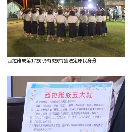
西拉雅成第17族 仍有8族待獲法定原民身分