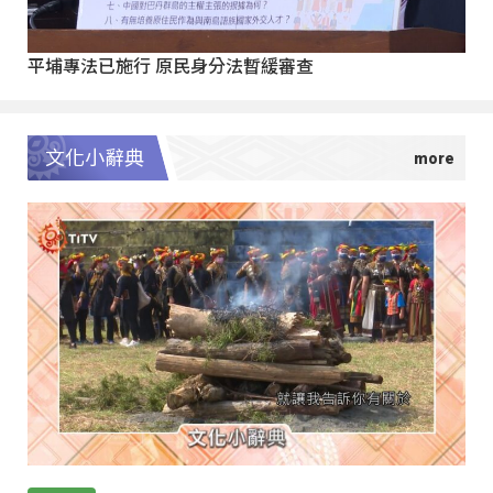
平埔專法已施行 原民身分法暫緩審查
文化小辭典