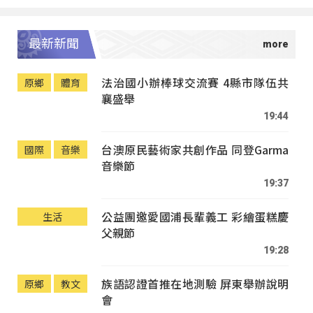
最新新聞
法治國小辦棒球交流賽 4縣市隊伍共
原鄉
體育
襄盛舉
19:44
台澳原民藝術家共創作品 同登Garma
國際
音樂
音樂節
19:37
公益團邀愛國浦長輩義工 彩繪蛋糕慶
生活
父親節
19:28
族語認證首推在地測驗 屏東舉辦說明
原鄉
教文
會