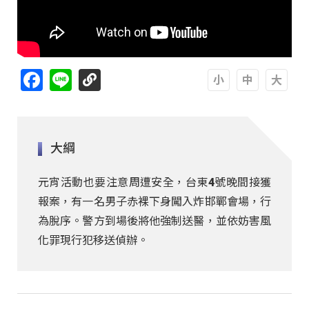
Facebook
Line
A
A
A
大綱
元宵活動也要注意周遭安全，台東4號晚間接獲
報案，有一名男子赤裸下身闖入炸邯鄲會場，行
為脫序。警方到場後將他強制送醫，並依妨害風
化罪現行犯移送偵辦。