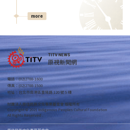
more
TITV NEWS
原視新聞網
電話：(02)2788-1600
傳真：(02)2788-1500
地址：台北市南港區重陽路 120 號 5 樓
財團法人原住民族文化事業基金會 版權所有
Copyright © 2021 Indigenous Peoples Cultural Foundation
All Rights Reserved .