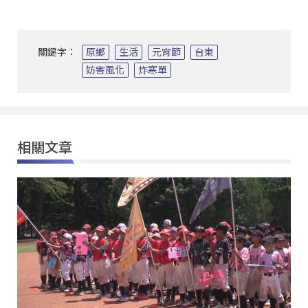
關鍵字：
原鄉
生活
元宵節
台東
妨害風化
炸寒單
相關文章