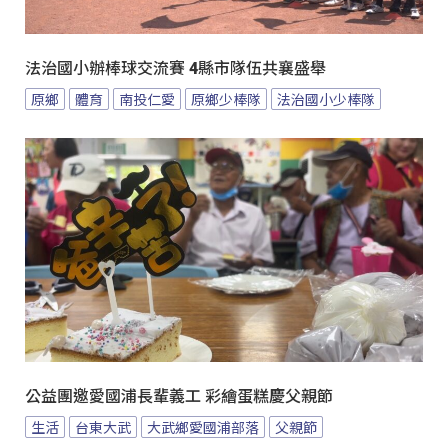
法治國小辦棒球交流賽 4縣市隊伍共襄盛舉
原鄉
體育
南投仁愛
原鄉少棒隊
法治國小少棒隊
公益團邀愛國浦長輩義工 彩繪蛋糕慶父親節
生活
台東大武
大武鄉愛國浦部落
父親節