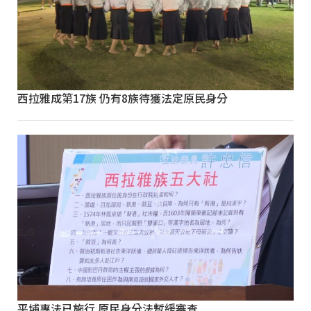
西拉雅成第17族 仍有8族待獲法定原民身分
平埔專法已施行 原民身分法暫緩審查