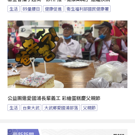
生活
89量腰日
健康促進
衛生福利部國民健康署
公益團邀愛國浦長輩義工 彩繪蛋糕慶父親節
生活
台東大武
大武鄉愛國浦部落
父親節
最新新聞