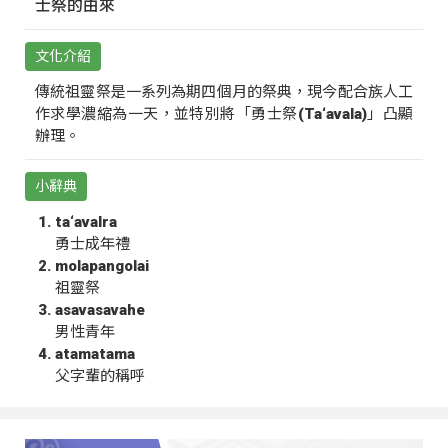
士祭的由來
文化介紹
傳統祖靈祭是一系列為期四個月的祭典，現今配合族人工
作求學濃縮為一天，並特別將「勇士祭(Ta‘avala)」凸顯
辦理。
小辭典
ta‘avalra
勇士成年禮
molapangolai
祖靈祭
asavasavahe
男性青年
atamatama
父字輩的稱呼