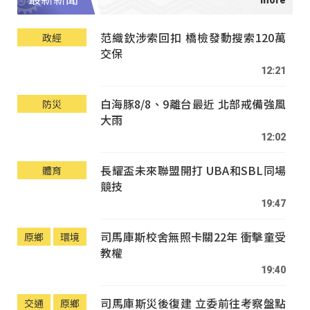
范織欽涉索回扣 橋檢發動搜索120萬
政經
交保
12:21
白海豚8/8、9離台最近 北部戒備強風
防災
大雨
12:02
長耀盃未來聯盟開打 UBA和SBL同場
體育
競技
19:47
司馬庫斯校舍無照卡關22年 衝擊童受
原鄉
環境
教權
19:40
司馬庫斯災後復建 立委前往考察盤點
交通
原鄉