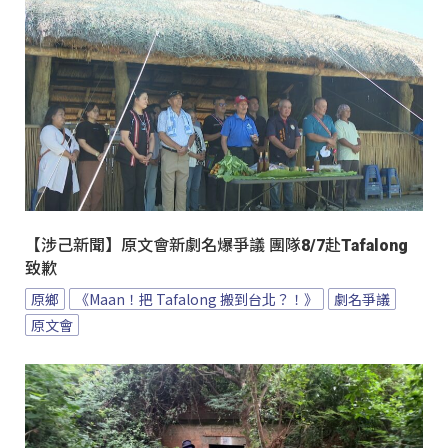
【涉己新聞】原文會新劇名爆爭議 團隊8/7赴Tafalong
致歉
原鄉
《Maan！把 Tafalong 搬到台北？！》
劇名爭議
原文會