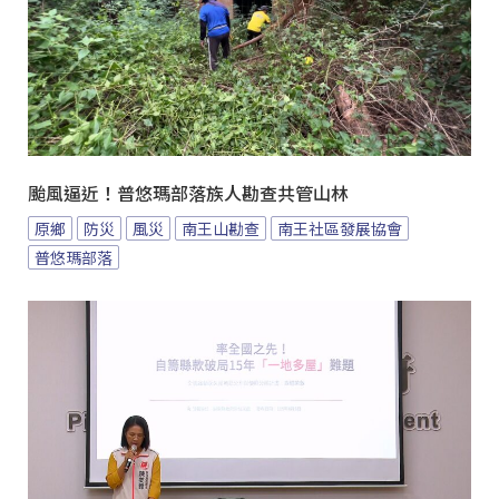
颱風逼近！普悠瑪部落族人勘查共管山林
原鄉
防災
風災
南王山勘查
南王社區發展協會
普悠瑪部落