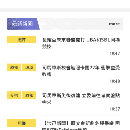
最新新聞
長耀盃未來聯盟開打 UBA和SBL同場
體育
競技
19:47
司馬庫斯校舍無照卡關22年 衝擊童受
原鄉
環境
教權
19:40
司馬庫斯災後復建 立委前往考察盤點
交通
原鄉
需求
19:37
【涉己新聞】原文會新劇名爆爭議 團
原鄉
隊8/7赴Tafalong致歉