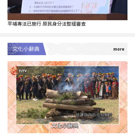
平埔專法已施行 原民身分法暫緩審查
文化小辭典