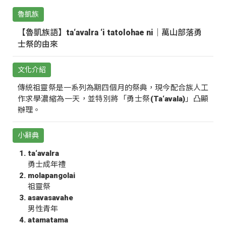
魯凱族
【魯凱族語】ta‘avalra ‘i tatolohae ni｜萬山部落勇
士祭的由來
文化介紹
傳統祖靈祭是一系列為期四個月的祭典，現今配合族人工
作求學濃縮為一天，並特別將「勇士祭(Ta‘avala)」凸顯
辦理。
小辭典
ta‘avalra
勇士成年禮
molapangolai
祖靈祭
asavasavahe
男性青年
atamatama