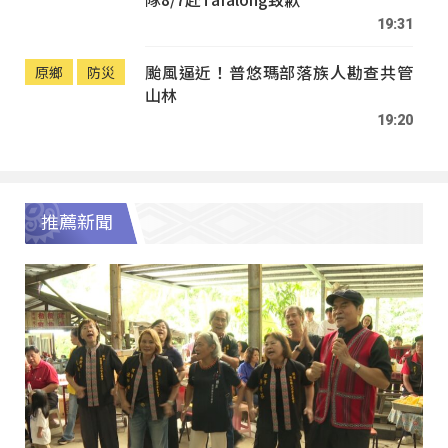
19:31
颱風逼近！普悠瑪部落族人勘查共管
原鄉
防災
山林
19:20
推薦新聞