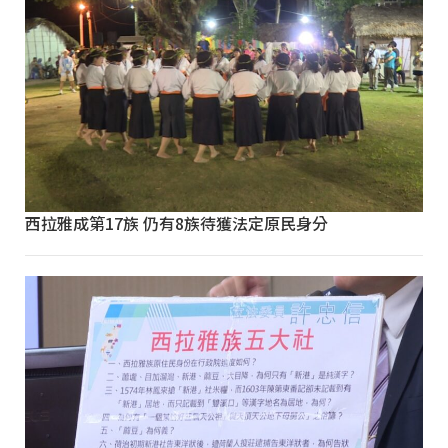
西拉雅成第17族 仍有8族待獲法定原民身分