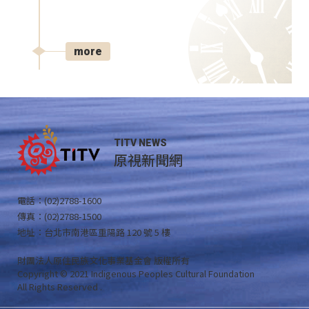
more
TITV NEWS
原視新聞網
電話：(02)2788-1600
傳真：(02)2788-1500
地址：台北市南港區重陽路 120 號 5 樓
財團法人原住民族文化事業基金會 版權所有
Copyright © 2021 Indigenous Peoples Cultural Foundation
All Rights Reserved .