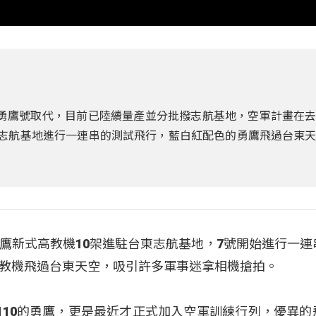
由勇鷹號取代，目前已陸續量產並分批撥志航基地，空軍計畫在
東志航基地進行一連串的測試飛行，藍白紅配色的勇鷹飛過台東
鷹新式高教機10架進駐台東志航基地，7號開始進行一連
教機飛過台東天空，吸引許多軍事迷拿相機搶拍。
110的勇鷹，更是最近才正式加入空軍訓練行列，優異的