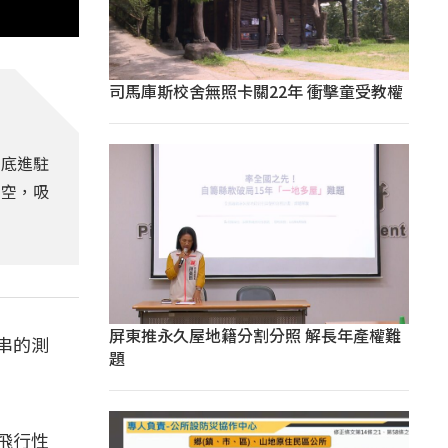
司馬庫斯校舍無照卡關22年 衝擊童受教權
去底進駐
天空，吸
屏東推永久屋地籍分割分照 解長年產權難
串的測
題
飛行性