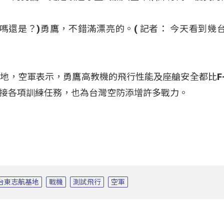
嗎還是？)勇鷹，不錯滿漂亮的。( 記者： 今天看到幾台
地，空軍表示，勇鷹高教機的飛行性能及座艙安全都比F-
接各項訓練任務，也為台灣空防添增許多戰力。
台東志航基地
戰機
測試飛行
空軍