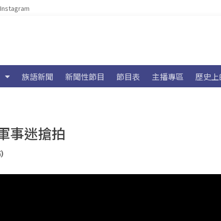
Instagram
族語新聞
新聞性節目
節目表
主播專區
歷史上
軍事迷搶拍
)