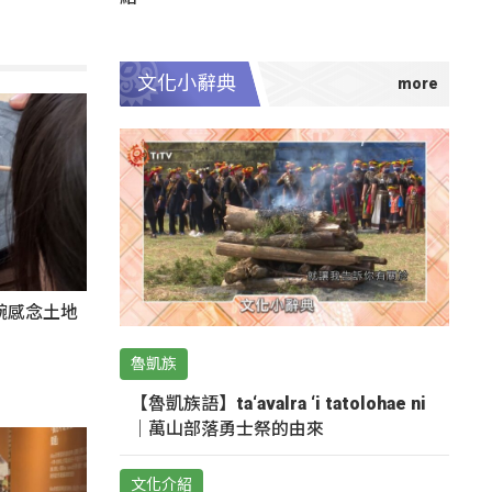
文化小辭典
碗感念土地
魯凱族
【魯凱族語】ta‘avalra ‘i tatolohae ni
｜萬山部落勇士祭的由來
文化介紹