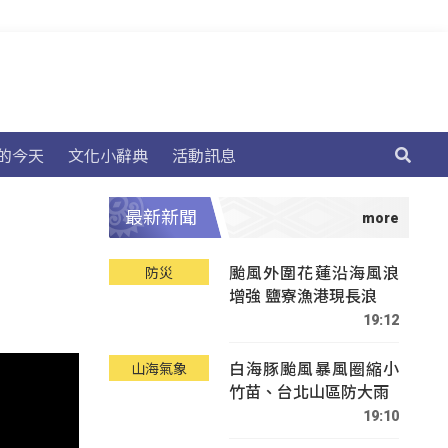
的今天
文化小辭典
活動訊息
最新新聞
颱風外圍花蓮沿海風浪
防災
增強 鹽寮漁港現長浪
19:12
白海豚颱風暴風圈縮小
山海氣象
竹苗、台北山區防大雨
19:10