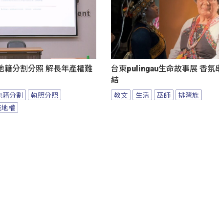
地籍分割分照 解長年產權難
台東pulingau生命故事展 香
結
地籍分割
執照分照
教文
生活
巫師
排灣族
產地權