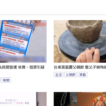
為民間營運 收費、個資引疑
台東窯藝慶父親節 邀父子做陶
生活
父親節
窯藝
報關