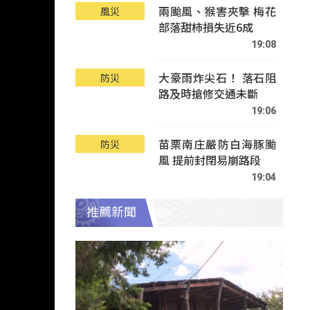
兩颱風、猴害夾擊 梅花
風災
部落甜柿損失近6成
19:08
大豪雨炸尖石！ 落石阻
防災
路及時搶修交通未斷
19:06
苗栗南庄嚴防白海豚颱
防災
風 提前封閉易崩路段
19:04
推薦新聞