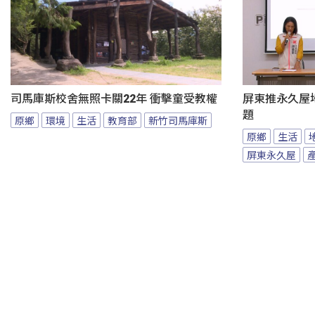
司馬庫斯校舍無照卡關22年 衝擊童受教權
屏東推永久屋
題
原鄉
環境
生活
教育部
新竹司馬庫斯
原鄉
生活
屏東永久屋