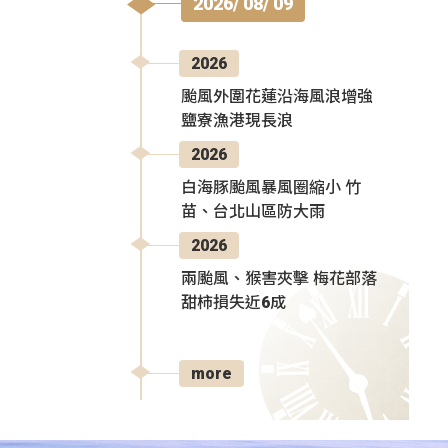
2026/ 08/ 09
2026
颱風外圍花蓮沿海風浪增強
鹽寮漁港現長浪
2026
白海豚颱風暴風圈縮小 竹
苗、台北山區防大雨
2026
兩颱風、猴害夾擊 梅花部落
甜柿損失近6成
more