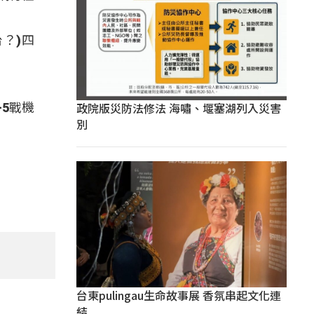
？)四
政院版災防法修法 海嘯、堰塞湖列入災害
5戰機
別
台東pulingau生命故事展 香氛串起文化連
結