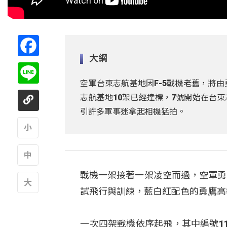
Facebook
大綱
Line
空軍台東志航基地因F-5戰機老舊，將
志航基地10架已經達標，7號開始在台
引許多軍事迷拿起相機猛拍。
A
戰機一架接著一架凌空而過，空軍勇
A
試飛行與訓練，藍白紅配色的勇鷹高
A
一次四架戰機依序起飛，其中編號1