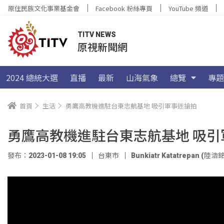
原住民族文化事業基金會
Facebook 粉絲專頁
YouTube 頻道
TITV NEWS
原視新聞網
2024 總統大選
直播
最新
山海氣象
總覽
專題
首頁
生活
勇鷹高教機進駐台東志航基地 吸引軍事迷搶拍
勇鷹高教機進駐台東志航基地 吸引
發布：2023-01-08 19:05
台東市
Bunkiatr Katatrepan (陸浩銘