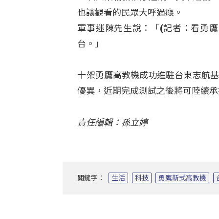
也讓觀看的民眾大呼過癮。
軍事迷陳先生說：「(記者：看勇鷹
台。」
十架勇鷹高教機成功進駐台東志航基
優異，近期完成測試之後將可陸續承
責任編輯：孫立婷
關鍵字：
生活
科技
勇鷹新式高教機