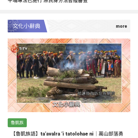
平埔專法已施行 原民身分法暫緩審查
文化小辭典
魯凱族
【魯凱族語】ta‘avalra ‘i tatolohae ni｜萬山部落勇