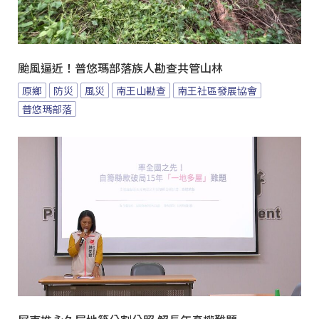
颱風逼近！普悠瑪部落族人勘查共管山林
原鄉
防災
風災
南王山勘查
南王社區發展協會
普悠瑪部落