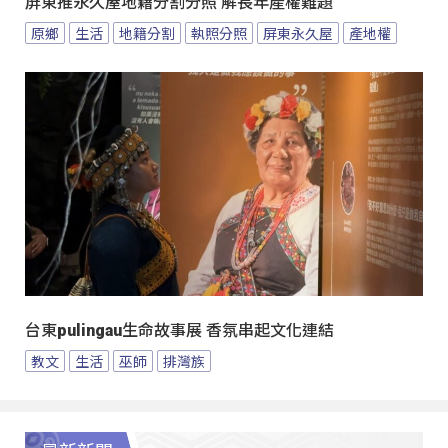
屏東推永久屋地籍分割分照 解長年產權難題
原鄉
生活
地籍分割
執照分照
屏東永久屋
產地權
台東pulingau生命故事展 香氛串起文化連結
教文
生活
巫師
排灣族