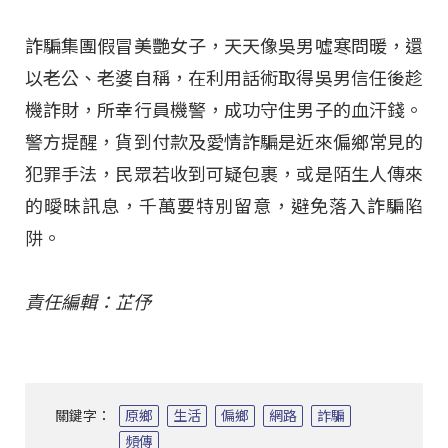
詐騙集團假冒美艷女子，天天像吳男噓寒問暖，還
以老公、老婆自稱，在利用話術取得吳男信任後趁
機詐財，所幸行員機警，成功守住男子的血汗錢。
警方提醒，貨到付款及愛情詐騙是近來偏鄉常見的
犯罪手法，民眾若收到可疑包裹，或是陌生人傳來
的曖昧訊息，千萬要特別留意，避免落入詐騙陷
阱。
責任編輯：芷伃
關鍵字：
原鄉
生活
偏鄉
網路
詐騙
頻傳