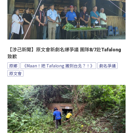
【涉己新聞】原文會新劇名爆爭議 團隊8/7赴Tafalong
致歉
原鄉
《Maan！把 Tafalong 搬到台北？！》
劇名爭議
原文會