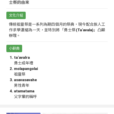
士祭的由來
文化介紹
傳統祖靈祭是一系列為期四個月的祭典，現今配合族人工
作求學濃縮為一天，並特別將「勇士祭(Ta‘avala)」凸顯
辦理。
小辭典
ta‘avalra
勇士成年禮
molapangolai
祖靈祭
asavasavahe
男性青年
atamatama
父字輩的稱呼