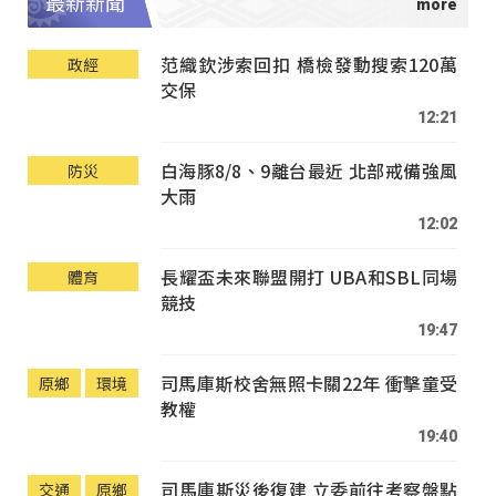
最新新聞
范織欽涉索回扣 橋檢發動搜索120萬
政經
交保
12:21
白海豚8/8、9離台最近 北部戒備強風
防災
大雨
12:02
長耀盃未來聯盟開打 UBA和SBL同場
體育
競技
19:47
司馬庫斯校舍無照卡關22年 衝擊童受
原鄉
環境
教權
19:40
司馬庫斯災後復建 立委前往考察盤點
交通
原鄉