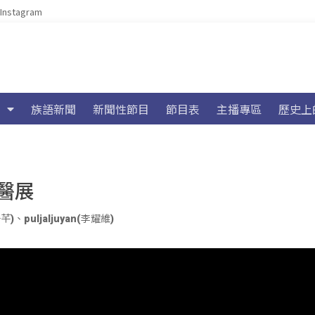
Instagram
族語新聞
新聞性節目
節目表
主播專區
歷史上
醫展
子芊)
、
puljaljuyan(李耀維)