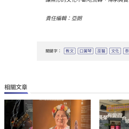
責任編輯：亞朗
關鍵字：
教文
口簧琴
巫醫
文化
相關文章