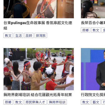
台東pulingau生命故事展 香氛串起文化連
長榮百合小暑
結
原鄉
教文
教文
生活
巫師
排灣族
舞跨界劇場培訓 結合花蓮觀光拓青年就業
行政院文化獎
原鄉
教文
原民樂舞人才
舞跨界培訓
教文
藝文