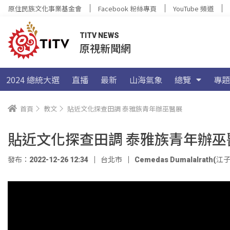
原住民族文化事業基金會
Facebook 粉絲專頁
YouTube 頻道
TITV NEWS
原視新聞網
2024 總統大選
直播
最新
山海氣象
總覽
專題
首頁
教文
貼近文化探查田調 泰雅族青年辦巫醫展
貼近文化探查田調 泰雅族青年辦巫
發布：2022-12-26 12:34
台北市
Cemedas Dumalalrath(江