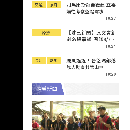
司馬庫斯災後復建 立委
交通
原鄉
前往考察盤點需求
19:37
【涉己新聞】原文會新
原鄉
劇名爆爭議 團隊8/7赴
Tafalong致歉
19:31
颱風逼近！普悠瑪部落
原鄉
防災
族人勘查共管山林
19:20
推薦新聞