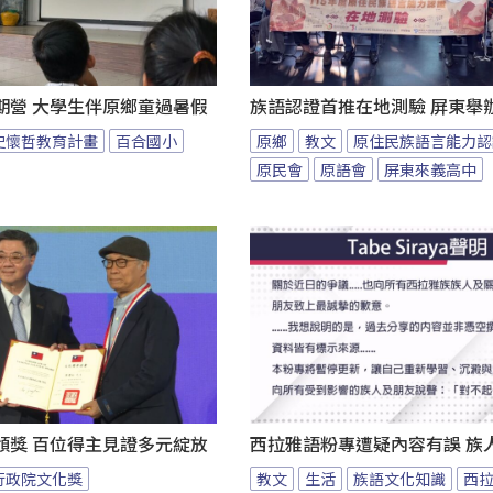
期營 大學生伴原鄉童過暑假
族語認證首推在地測驗 屏東舉
史懷哲教育計畫
百合國小
原鄉
教文
原住民族語言能力認
原民會
原語會
屏東來義高中
頒獎 百位得主見證多元綻放
西拉雅語粉專遭疑內容有誤 族
行政院文化獎
教文
生活
族語文化知識
西