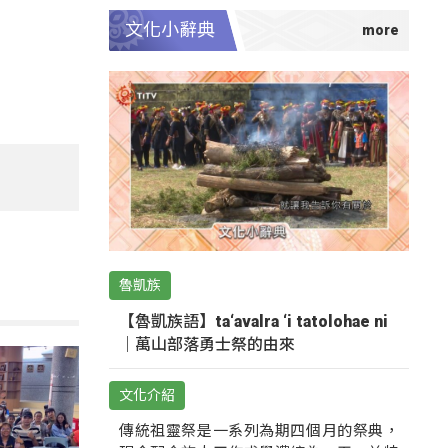
文化小辭典
魯凱族
【魯凱族語】ta‘avalra ‘i tatolohae ni
｜萬山部落勇士祭的由來
文化介紹
傳統祖靈祭是一系列為期四個月的祭典，