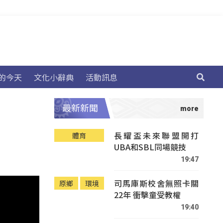
的今天
文化小辭典
活動訊息
最新新聞
長耀盃未來聯盟開打
體育
UBA和SBL同場競技
19:47
司馬庫斯校舍無照卡關
原鄉
環境
22年 衝擊童受教權
19:40