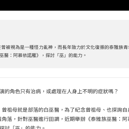
曾被視為是一種怪力亂神，而長年致力於文化復振的泰雅族青年
巫醫：阿慕依諾雁》，探討「巫」的能力。
演的角色只有治病，或處理在人身上不明的症狀嗎？
a，曾祖母就是部落的白巫醫，為了紀念曾祖母、也探詢自
各個角落，針對巫醫進行田調，近期舉辦《泰雅族巫醫：阿
探討「巫」的能力。