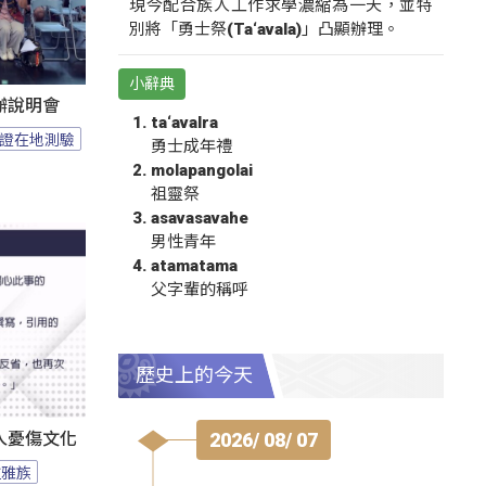
現今配合族人工作求學濃縮為一天，並特
別將「勇士祭(Ta‘avala)」凸顯辦理。
小辭典
辦說明會
ta‘avalra
證在地測驗
勇士成年禮
molapangolai
祖靈祭
asavasavahe
男性青年
atamatama
父字輩的稱呼
歷史上的今天
2026/ 08/ 07
人憂傷文化
拉雅族