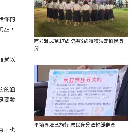
我給你的
的巫，
西拉雅成第17族 仍有8族待獲法定原民身
分
u就以
有它的涵
是要發
平埔專法已施行 原民身分法暫緩審查
慧，也