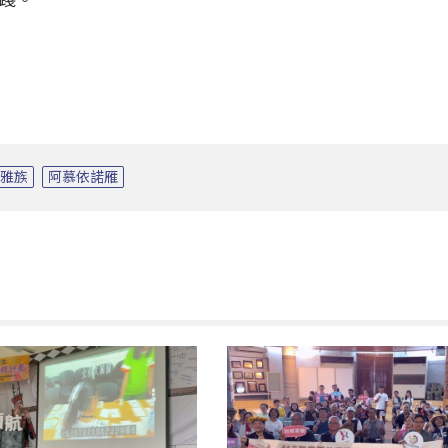
泰雅族
阿慕依諾雁