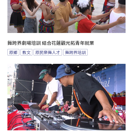
舞跨界劇場培訓 結合花蓮觀光拓青年就業
原鄉
教文
原民樂舞人才
舞跨界培訓