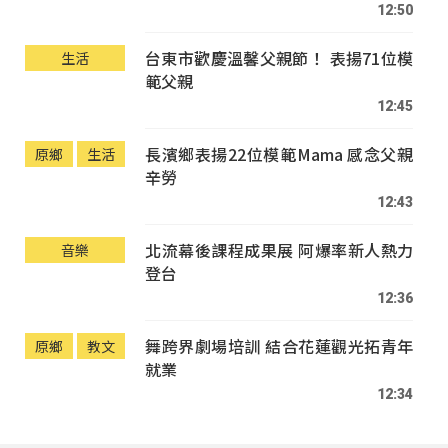
12:50
台東市歡慶溫馨父親節！ 表揚71位模
生活
範父親
12:45
長濱鄉表揚22位模範Mama 感念父親
原鄉
生活
辛勞
12:43
北流幕後課程成果展 阿爆率新人熱力
音樂
登台
12:36
舞跨界劇場培訓 結合花蓮觀光拓青年
原鄉
教文
就業
12:34