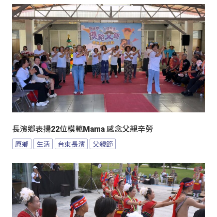
長濱鄉表揚22位模範Mama 感念父親辛勞
原鄉
生活
台東長濱
父親節