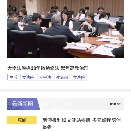
大學法暌違20年啟動修法 聚焦高教治理
生活
立法院
大學法
教育部
立法院
最新新聞
南澳撒利姆文健站揭牌 多元課程陪伴
原鄉
長者