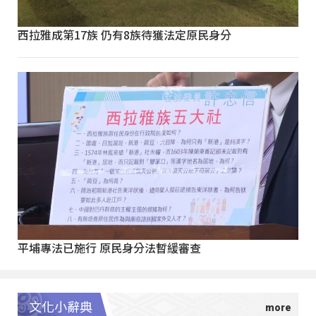
西拉雅成第17族 仍有8族待獲法定原民身分
平埔專法已施行 原民身分法暫緩審查
文化小辭典