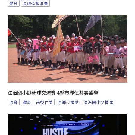
體育
長耀盃籃球賽
法治國小辦棒球交流賽 4縣市隊伍共襄盛舉
原鄉
體育
南投仁愛
原鄉少棒隊
法治國小少棒隊