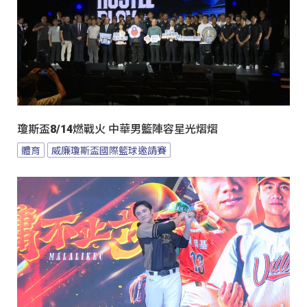
瓊斯盃8/14燃戰火 中華男籃陣容星光熠熠
體育
威廉瓊斯盃國際籃球邀請賽