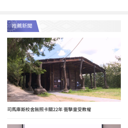
推薦新聞
司馬庫斯校舍無照卡關22年 衝擊童受教權