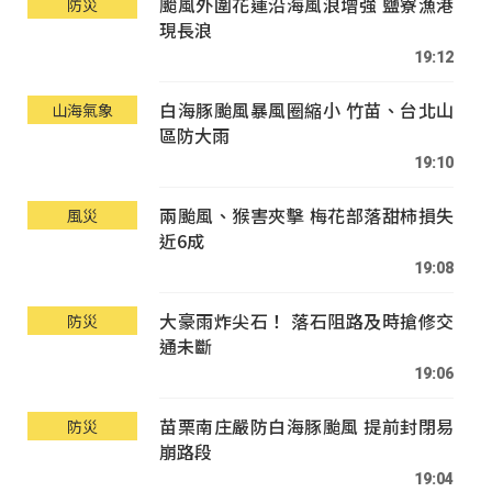
颱風外圍花蓮沿海風浪增強 鹽寮漁港
防災
現長浪
19:12
白海豚颱風暴風圈縮小 竹苗、台北山
山海氣象
區防大雨
19:10
兩颱風、猴害夾擊 梅花部落甜柿損失
風災
近6成
19:08
大豪雨炸尖石！ 落石阻路及時搶修交
防災
通未斷
19:06
苗栗南庄嚴防白海豚颱風 提前封閉易
防災
崩路段
19:04