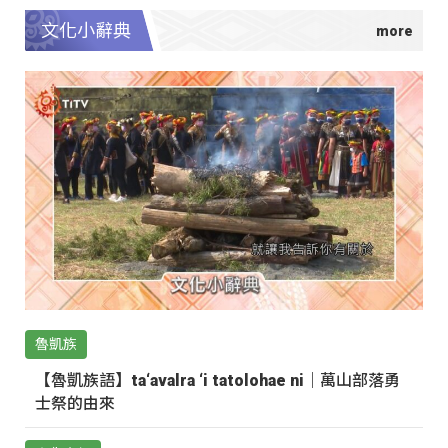
文化小辭典
魯凱族
【魯凱族語】ta‘avalra ‘i tatolohae ni｜萬山部落勇
士祭的由來