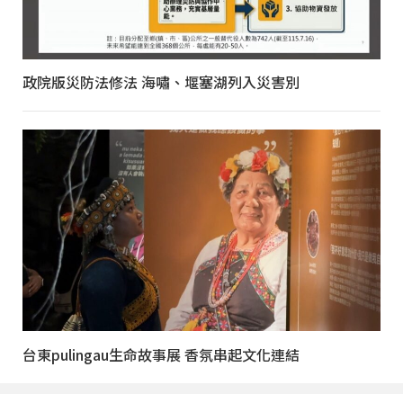
政院版災防法修法 海嘯、堰塞湖列入災害別
台東pulingau生命故事展 香氛串起文化連結