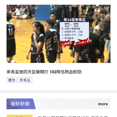
泰青盃連四天宜蘭開打 102隊伍熱血較勁
體育
泰青盃
最新新聞