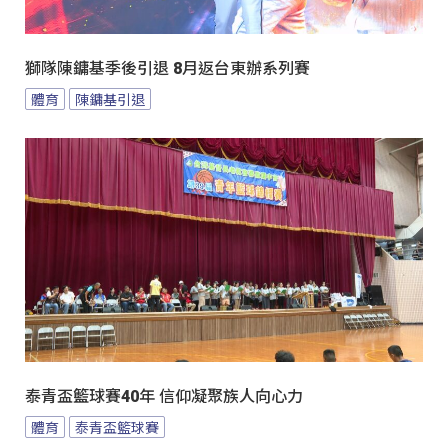
獅隊陳鏞基季後引退 8月返台東辦系列賽
體育
陳鏞基引退
泰青盃籃球賽40年 信仰凝聚族人向心力
體育
泰青盃籃球賽