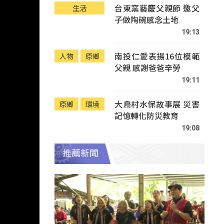
台東窯藝慶父親節 邀父
生活
子做陶碗感念土地
19:13
南投仁愛表揚16位模範
人物
原鄉
父親 感謝爸爸辛勞
19:11
大鳥村水保故事展 災害
原鄉
環境
記憶轉化防災教育
19:08
推薦新聞