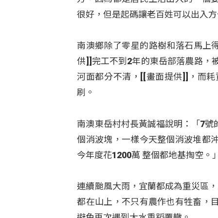
很好，但是起碼讓老百姓可以出入方
南澳鄉除了零星的路樹和落石馬上得
供]]完工不到2年的東岳部落農路
河面都分不清，[[畫面提供]]，
刷。
南澳東岳村村長黃誠福說明：「7號的
個消波塊，一樣今天整個消波堆都
今年度花1200萬 整個都地基掏空。
連續颱風大雨，宜蘭都成為重災區，
都在山上，不只有農作也有牲畜，
避免再次遇到大水重蹈覆轍。