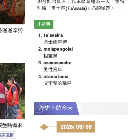
現今配合族人工作求學濃縮為一天，並特
別將「勇士祭(Ta‘avala)」凸顯辦理。
小辭典
謝爸爸辛勞
ta‘avalra
勇士成年禮
molapangolai
祖靈祭
asavasavahe
男性青年
atamatama
父字輩的稱呼
歷史上的今天
察盤點需求
2026/ 08/ 08
司馬庫斯