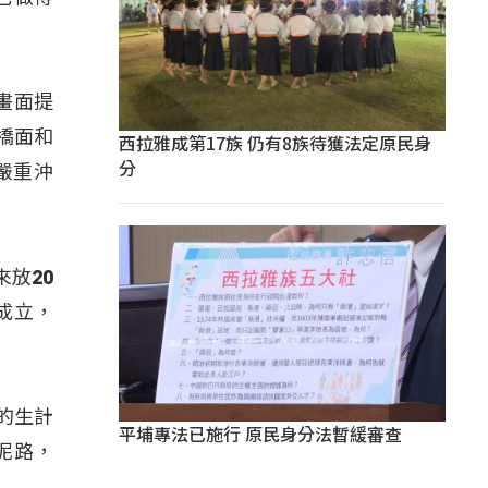
畫面提
橋面和
西拉雅成第17族 仍有8族待獲法定原民身
分
嚴重沖
放20
成立，
的生計
平埔專法已施行 原民身分法暫緩審查
泥路，