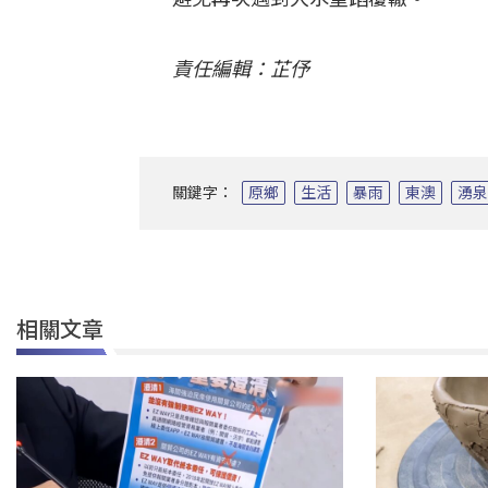
責任編輯：芷伃
關鍵字：
原鄉
生活
暴雨
東澳
湧
相關文章