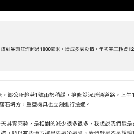
到暴雨狂炸超過1000毫米，造成多處災情，年初完工耗資12
米，鄉公所趁著1號雨勢稍緩，搶修災況疏通道路，上午1
落石坍方，重型機具也立刻進行搶通。
今天其實雨勢，是相對的減少很多很多，我想說我們還是
要道，所以有些地方還是先搶災搶險，我們就是不是說讓