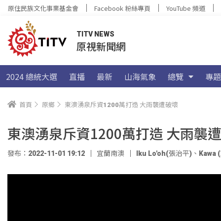
原住民族文化事業基金會
Facebook 粉絲專頁
YouTube 頻道
TITV NEWS
原視新聞網
2024 總統大選
直播
最新
山海氣象
總覽
專題
首頁
原鄉
東澳湧泉斥資1200萬打造 大雨襲遭破壞
東澳湧泉斥資1200萬打造 大雨襲
發布：2022-11-01 19:12
宜蘭南澳
Iku Lo'oh(張治平)
、
Kawa