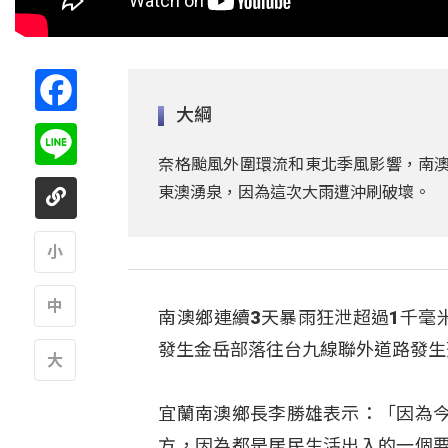
Facebook
大綱
Line
奈格颱風外圍環流和東北季風影響，南澳遭
東澳湧泉，因為這次大雨遭沖刷破壞。
A
南澳鄉連續3天暴雨狂泄超過1千毫
A
發生金岳部落往台九線聯外道路發生
A
宜蘭南澳鄉長李勝雄表示：「因為
方，因為都是居民生活出入的一個