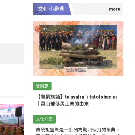
文化小辭典
魯凱族
【魯凱族語】ta‘avalra ‘i tatolohae ni
｜萬山部落勇士祭的由來
文化介紹
傳統祖靈祭是一系列為期四個月的祭典，