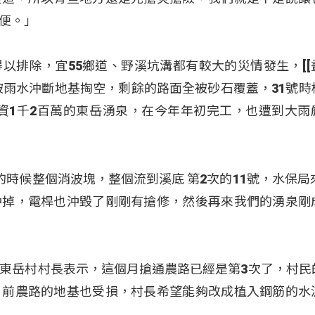
便。」
以排除，宜55鄉道、野溪坑溝都有較大的災情發生，[[
，被雨水沖斷地基掏空，剩餘的路面全被砂石覆蓋，31號時
而耗資1千2百萬的東岳湧泉，在今年年初完工，也遭到大雨
時候整個消波塊，整個流到溪底 第2次的11號，水保局來
沖掉，電桿也沖毀了剛剛有搶修，然後再來我們的湧泉剛
」
東岳村村長表示，這個月搶通農路已經是第3次了，村民
目前農路的地基也受損，村長希望能夠改成植入鋼筋的水