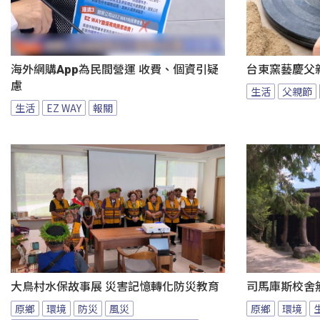
海外網購App為民間營運 收費、個資引疑
台東窯藝慶父
慮
生活
父親節
生活
EZ WAY
報關
大鳥村水保故事展 災害記憶轉化防災教育
司馬庫斯校舍無
原鄉
環境
防災
風災
原鄉
環境