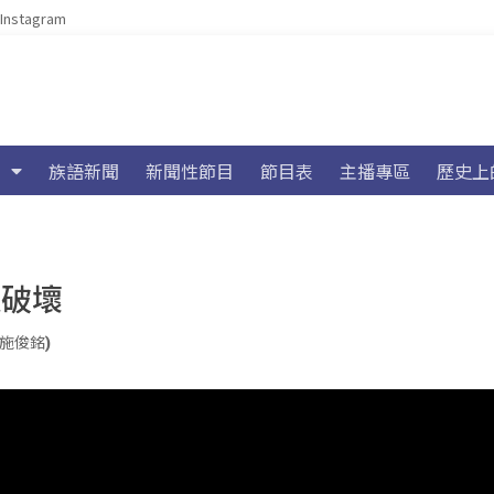
Instagram
族語新聞
新聞性節目
節目表
主播專區
歷史上
遭破壞
 (施俊銘)