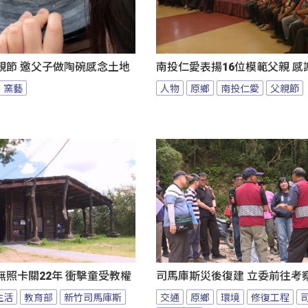
親節 邀父子做陶碗感念土地
南投仁愛表揚16位模範父親 感
窯藝
人物
原鄉
南投仁愛
父親節
照卡關22年 衝擊童受教權
司馬庫斯災後復建 立委前往考
生活
教育部
新竹司馬庫斯
交通
原鄉
環境
修復工程