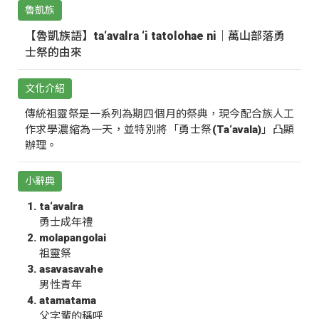
魯凱族
【魯凱族語】ta‘avalra ‘i tatolohae ni｜萬山部落勇
士祭的由來
文化介紹
傳統祖靈祭是一系列為期四個月的祭典，現今配合族人工
作求學濃縮為一天，並特別將「勇士祭(Ta‘avala)」凸顯
辦理。
小辭典
ta‘avalra
勇士成年禮
molapangolai
祖靈祭
asavasavahe
男性青年
atamatama
父字輩的稱呼