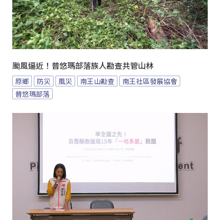
颱風逼近！普悠瑪部落族人勘查共管山林
原鄉
防災
風災
南王山勘查
南王社區發展協會
普悠瑪部落