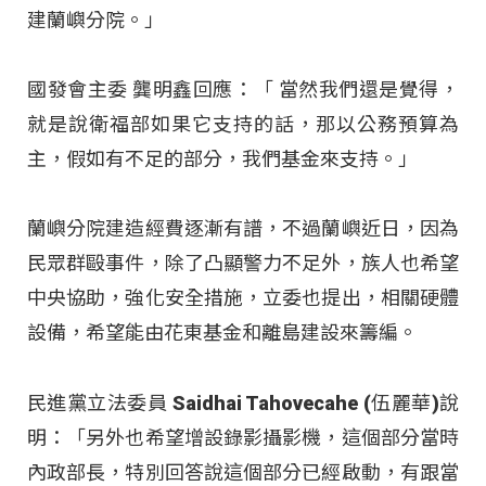
建蘭嶼分院。」
國發會主委 龔明鑫回應：「 當然我們還是覺得，
就是說衛福部如果它支持的話，那以公務預算為
主，假如有不足的部分，我們基金來支持。」
蘭嶼分院建造經費逐漸有譜，不過蘭嶼近日，因為
民眾群毆事件，除了凸顯警力不足外，族人也希望
中央協助，強化安全措施，立委也提出，相關硬體
設備，希望能由花東基金和離島建設來籌編。
民進黨立法委員 Saidhai Tahovecahe (伍麗華)說
明：「另外也希望增設錄影攝影機，這個部分當時
內政部長，特別回答說這個部分已經啟動，有跟當