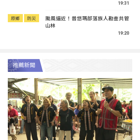
19:31
颱風逼近！普悠瑪部落族人勘查共管
原鄉
防災
山林
19:20
推薦新聞