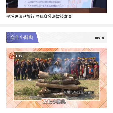
平埔專法已施行 原民身分法暫緩審查
文化小辭典