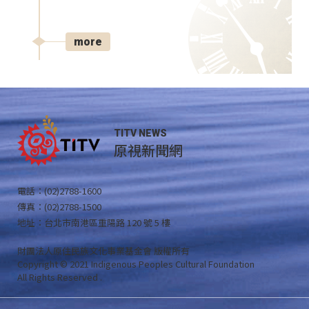
more
TITV NEWS
原視新聞網
電話：(02)2788-1600
傳真：(02)2788-1500
地址：台北市南港區重陽路 120 號 5 樓
財團法人原住民族文化事業基金會 版權所有
Copyright © 2021 Indigenous Peoples Cultural Foundation
All Rights Reserved .