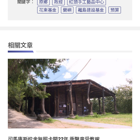
關鍵字：
原鄉
政經
紅頭手工藝品中心
花東基金
蘭嶼
離島建設基金
預算
相關文章
司馬庫斯校舍無照卡關22年 衝擊童受教權