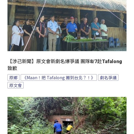
【涉己新聞】原文會新劇名爆爭議 團隊8/7赴Tafalong
致歉
原鄉
《Maan！把 Tafalong 搬到台北？！》
劇名爭議
原文會