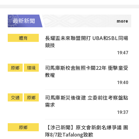
最新新聞
長耀盃未來聯盟開打 UBA和SBL同場
體育
競技
19:47
司馬庫斯校舍無照卡關22年 衝擊童受
原鄉
環境
教權
19:40
司馬庫斯災後復建 立委前往考察盤點
交通
原鄉
需求
19:37
【涉己新聞】原文會新劇名爆爭議 團
原鄉
隊8/7赴Tafalong致歉