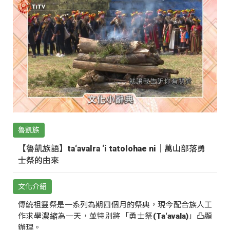
魯凱族
【魯凱族語】ta‘avalra ‘i tatolohae ni｜萬山部落勇
士祭的由來
文化介紹
傳統祖靈祭是一系列為期四個月的祭典，現今配合族人工
作求學濃縮為一天，並特別將「勇士祭(Ta‘avala)」凸顯
辦理。