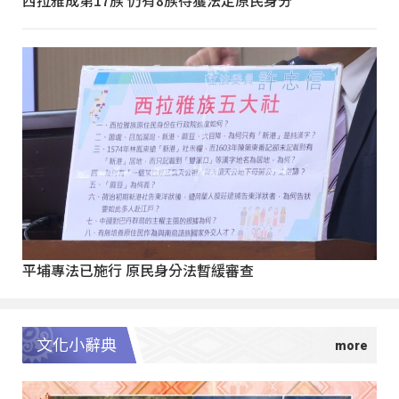
西拉雅成第17族 仍有8族待獲法定原民身分
平埔專法已施行 原民身分法暫緩審查
文化小辭典