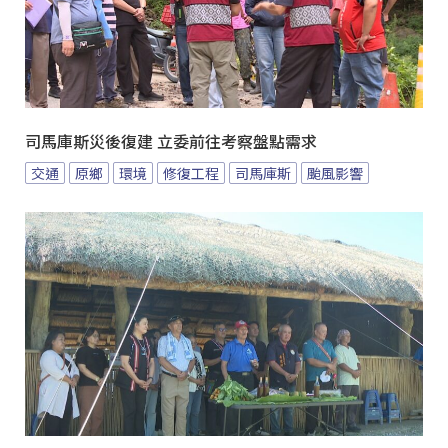
司馬庫斯災後復建 立委前往考察盤點需求
交通
原鄉
環境
修復工程
司馬庫斯
颱風影響