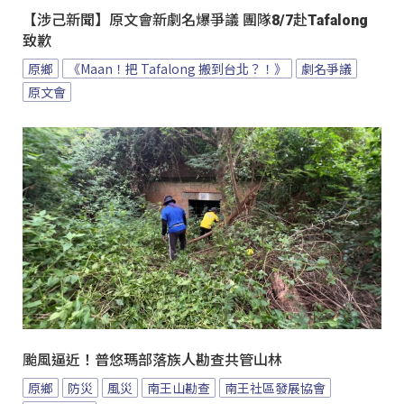
【涉己新聞】原文會新劇名爆爭議 團隊8/7赴Tafalong
致歉
原鄉
《Maan！把 Tafalong 搬到台北？！》
劇名爭議
原文會
颱風逼近！普悠瑪部落族人勘查共管山林
原鄉
防災
風災
南王山勘查
南王社區發展協會