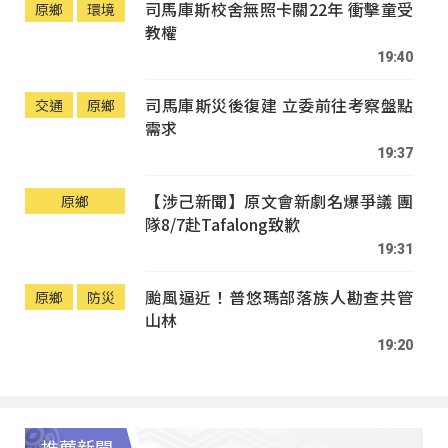
司馬庫斯校舍無照卡關22年 衝擊童受
原鄉
環境
教權
19:40
司馬庫斯災後復建 立委前往考察盤點
交通
原鄉
需求
19:37
【涉己新聞】原文會新劇名爆爭議 團
原鄉
隊8/7赴Tafalong致歉
19:31
颱風逼近！普悠瑪部落族人勘查共管
原鄉
防災
山林
19:20