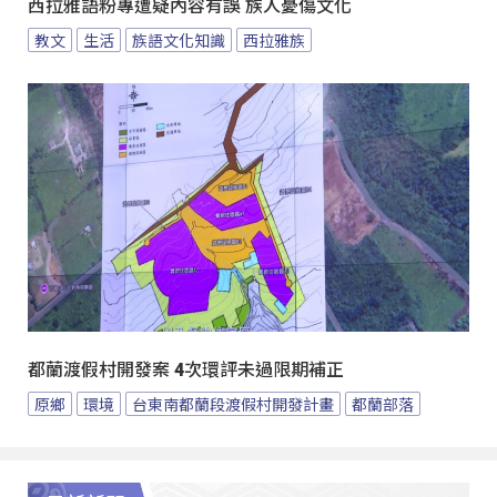
西拉雅語粉專遭疑內容有誤 族人憂傷文化
教文
生活
族語文化知識
西拉雅族
都蘭渡假村開發案 4次環評未過限期補正
原鄉
環境
台東南都蘭段渡假村開發計畫
都蘭部落