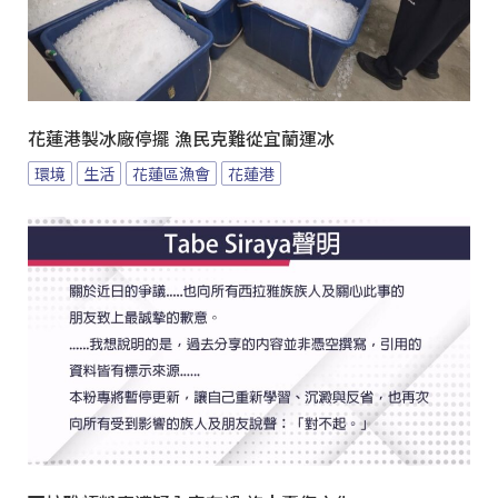
花蓮港製冰廠停擺 漁民克難從宜蘭運冰
環境
生活
花蓮區漁會
花蓮港