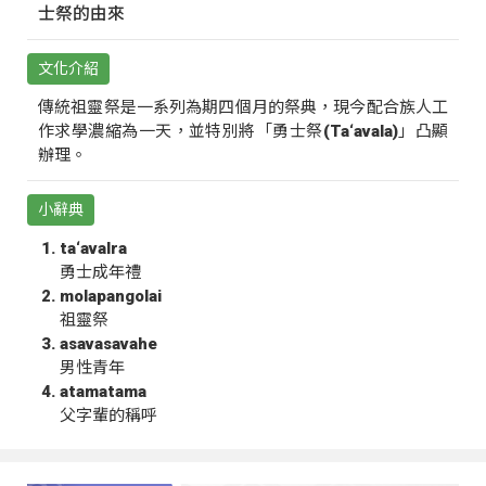
士祭的由來
文化介紹
傳統祖靈祭是一系列為期四個月的祭典，現今配合族人工
作求學濃縮為一天，並特別將「勇士祭(Ta‘avala)」凸顯
辦理。
小辭典
ta‘avalra
勇士成年禮
molapangolai
祖靈祭
asavasavahe
男性青年
atamatama
父字輩的稱呼