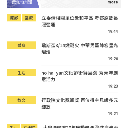
最新新聞
立委偕相關單位赴和平區 考察原鄉長
原鄉
醫療
照營運
19:44
瓊斯盃8/14燃戰火 中華男籃陣容星光
體育
熠熠
19:26
ho hai yan文化節街舞展演 秀青年創
生活
意活力
19:23
行政院文化獎頒獎 百位得主見證多元
教文
綻放
19:21
大學法暌違20年啟動修法 聚焦高教治
生活
立法院