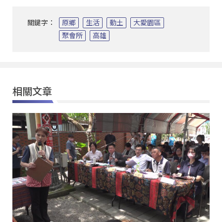
關鍵字：
原鄉
生活
動土
大愛園區
聚會所
高雄
相關文章