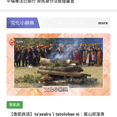
平埔專法已施行 原民身分法暫緩審查
文化小辭典
魯凱族
【魯凱族語】ta‘avalra ‘i tatolohae ni｜萬山部落勇