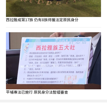
西拉雅成第17族 仍有8族待獲法定原民身分
平埔專法已施行 原民身分法暫緩審查