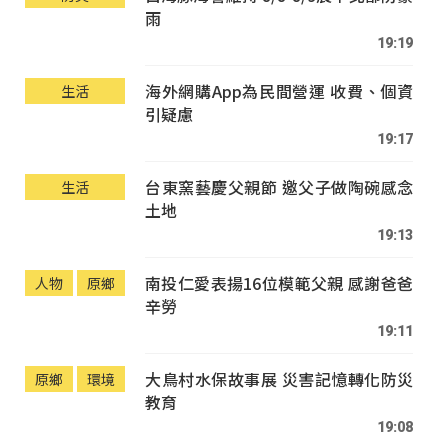
雨
19:19
海外網購App為民間營運 收費、個資
生活
引疑慮
19:17
台東窯藝慶父親節 邀父子做陶碗感念
生活
土地
19:13
南投仁愛表揚16位模範父親 感謝爸爸
人物
原鄉
辛勞
19:11
大鳥村水保故事展 災害記憶轉化防災
原鄉
環境
教育
19:08