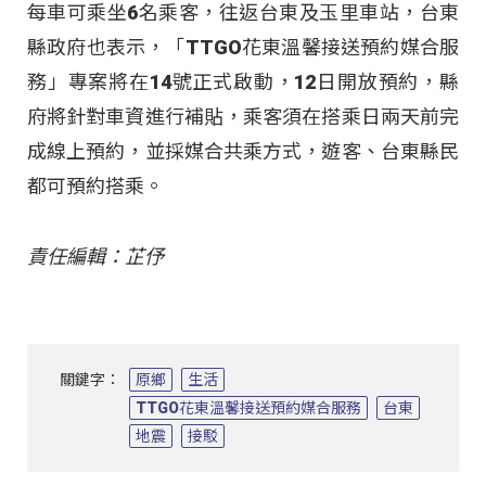
每車可乘坐6名乘客，往返台東及玉里車站，台東
縣政府也表示，「TTGO花東溫馨接送預約媒合服
務」專案將在14號正式啟動，12日開放預約，縣
府將針對車資進行補貼，乘客須在搭乘日兩天前完
成線上預約，並採媒合共乘方式，遊客、台東縣民
都可預約搭乘。
責任編輯：芷伃
關鍵字：
原鄉
生活
TTGO花東溫馨接送預約媒合服務
台東
地震
接駁