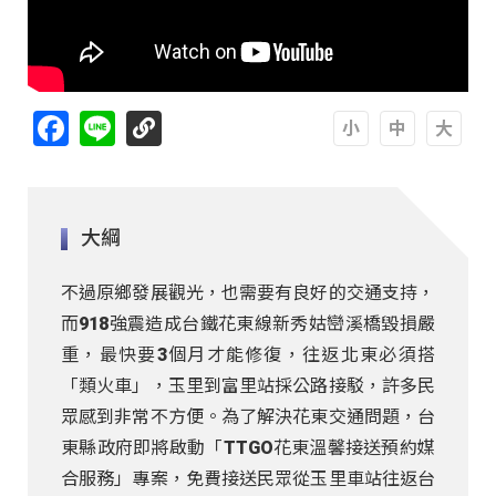
Facebook
Line
A
A
A
大綱
不過原鄉發展觀光，也需要有良好的交通支持，
而918強震造成台鐵花東線新秀姑巒溪橋毀損嚴
重，最快要3個月才能修復，往返北東必須搭
「類火車」，玉里到富里站採公路接駁，許多民
眾感到非常不方便。為了解決花東交通問題，台
東縣政府即將啟動「TTGO花東溫馨接送預約媒
合服務」專案，免費接送民眾從玉里車站往返台