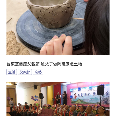
台東窯藝慶父親節 邀父子做陶碗感念土地
生活
父親節
窯藝